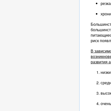
резка
хрони
Большинств
большинст
питающиес
риск появл
В зависим
возникнов
развития а
низки
средн
высок
очень