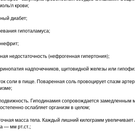
моль/л крови;
ный диабет;
евания гипоталамуса;
онефрит;
ная недостаточность (нефрогенная гипертония);
ринопатия надпочечников, щитовидной железы или гипофи
ок соли в пище. Поваренная соль провоцирует спазм артер
изме;
подвижность. Гиподинамия сопровождается замедленным 
остепенно ослабляет организм в целом;
очная масса тела. Каждый лишний килограмм увеличивает 
а — мм рт.ст.;