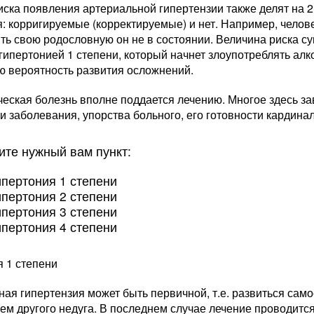
ска появления артериальной гипертензии также делят на 2
: корригируемые (корректируемые) и нет. Например, челове
ть свою родословную он не в состоянии. Величина риска су
гипертонией 1 степени, который начнет злоупотреблять ал
ю вероятность развития осложнений.
ческая болезнь вполне поддается лечению. Многое здесь з
и заболевания, упорства больного, его готовности кардина
те нужный вам пункт:
ипертония 1 степени
ипертония 2 степени
ипертония 3 степени
ипертония 4 степени
я 1 степени
ая гипертензия может быть первичной, т.е. развиться само
м другого недуга. В последнем случае лечение проводится