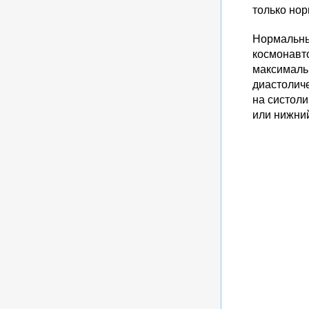
только нор
Нормальным
космонавто
максималь
диастоличе
на систоли
или нижни