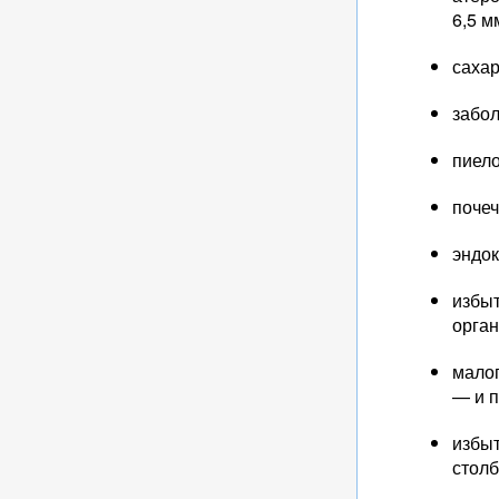
6,5 м
сахар
забол
пиел
почеч
эндок
избыт
орган
мало
— и п
избыт
столб