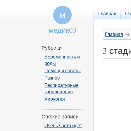
Главная
О 
М
медик03
→
Главная
Рубрики
3 стад
Беременность и
роды
Помощ и советы
Разное
Респиратурные
заболевания
Хирургия
Свежие записи
Очень часто идет