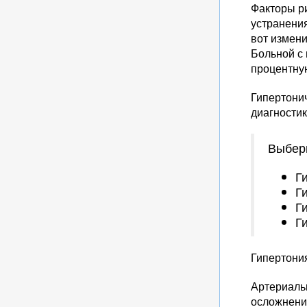
Факторы ри
устранения
вот измени
Больной с 
процентну
Гипертони
диагностик
Выбери
Г
Г
Г
Г
Гипертони
Артериальн
осложнение