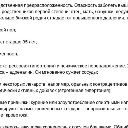
дственная предрасположенность. Опасность заболеть выше 
 родственников первой степени: отец, мать, бабушки, деду
ольше близкой родни страдает от повышенного давления, т
ой пол;
ст старше 35 лет;
менность;
с (стрессовая гипертония) и психическое перенапряжение
са – адреналин. Он мгновенно сужает сосуды;
 некоторых лекарств, например, оральных контрацептиво
гически активных добавок (ятрогенная гипертония);
ые привычки: курение или злоупотребление спиртными на
цируют спазмы кровеносных сосудов – непроизвольные сок
ет кровотока;
осклероз– закупорка кровеносных сосудов бляшками. Общи