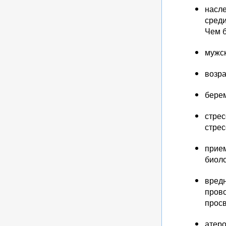
насле
среди
Чем б
мужск
возра
бере
стрес
стрес
прием
биоло
вредн
прово
просв
атер