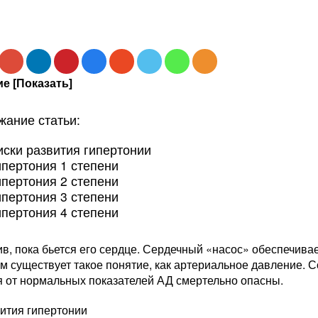
е [Показать]
жание статьи:
иски развития гипертонии
ипертония 1 степени
ипертония 2 степени
ипертония 3 степени
ипертония 4 степени
в, пока бьется его сердце. Сердечный «насос» обеспечивае
тим существует такое понятие, как артериальное давление
я от нормальных показателей АД смертельно опасны.
вития гипертонии