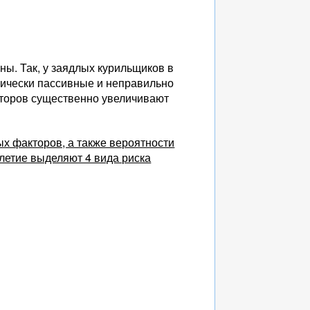
ы. Так, у заядлых курильщиков в
зически пассивные и неправильно
кторов существенно увеличивают
х факторов, а также вероятности
летие выделяют 4 вида риска