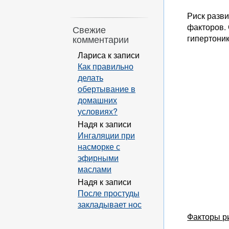
Риск разв
факторов. 
Свежие
гипертони
комментарии
Лариса
к записи
Как правильно
делать
обертывание в
домашних
условиях?
Надя
к записи
Ингаляции при
насморке с
эфирными
маслами
Надя
к записи
После простуды
закладывает нос
Факторы ри