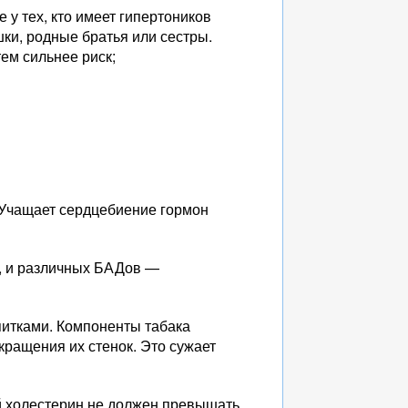
у тех, кто имеет гипертоников
шки, родные братья или сестры.
ем сильнее риск;
. Учащает сердцебиение гормон
в, и различных БАДов —
питками. Компоненты табака
ращения их стенок. Это сужает
й холестерин не должен превышать