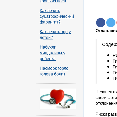
кровь из носа
Как лечить
субатрофический
фарингит?
Оглавлени
Как лечить зрр у
детей?
Содер
Набухли
миндалины у
Р
ребенка
Г
Г
Насморк горло
Г
голова болит
Г
Человек жи
связи с э
отклонени
Риски раз