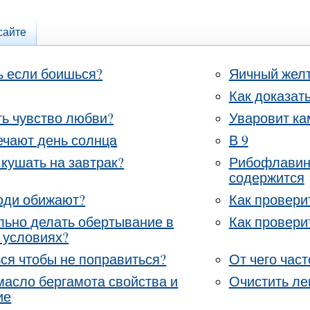
сайте
ь если боишься?
Яичный желт
Как доказат
ть чувство любви?
Уваровит ка
ечают день солнца
В 9
 кушать на завтрак?
Рибофлавин 
содержится
юди обижают?
Как провери
льно делать обертывание в
Как провери
 условиях?
ься чтобы не поправиться?
От чего част
асло бергамота свойства и
Очистить ле
ие