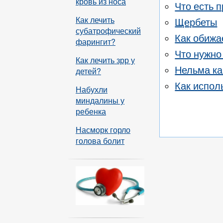
кровь из носа
Что есть 
Как лечить
Щербеты
субатрофический
Как обижа
фарингит?
Что нужно
Как лечить зрр у
Нельма ка
детей?
Как испол
Набухли
миндалины у
ребенка
Насморк горло
голова болит