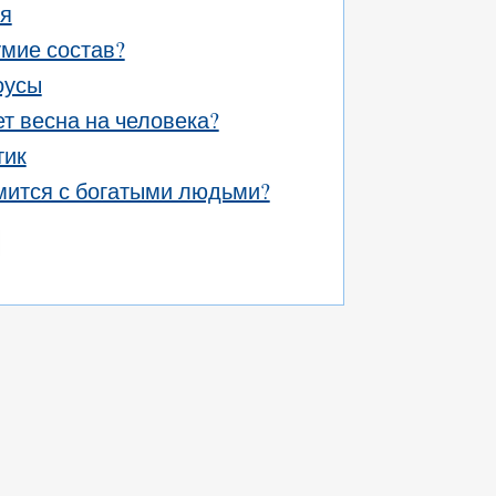
ия
умие состав?
оусы
ет весна на человека?
тик
мится с богатыми людьми?