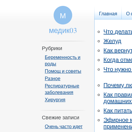
Главная
О 
М
медик03
Что делат
Желуд
Рубрики
Как верну
Беременность и
Когда отм
роды
Что нужно
Помощ и советы
Разное
Почему л
Респиратурные
заболевания
Как прави
Хирургия
домашних
Как питат
Свежие записи
Эфирное м
применен
Очень часто идет