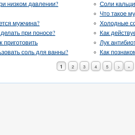
при низком давлении?
Соли кальц
Что такое м
ется мужчина?
Холодные с
 делать при поносе?
Как действу
к приготовить
Лук антибио
ьзовать соль для ванны?
Как познако
1
2
3
4
5
>
»