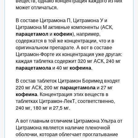
веществ, однако концентрация каждого из них
может отличаться.
В составе Цитрамона П, Цитрамона У и
Цитрамона М активные компоненты (АСК,
парацетамол
и
кофеин
), например,
содержатся в той же концентрации, что и в
оригинальном препарате. А вот в составе
Цитрамон-Форте их концентрация уже другая:
каждая таблетка содержит 320 мг АСК, 240 мг
парацетамола
и 40 мг
кофеина
.
В состав таблеток Цитрамон Боримед входят
220 мг АСК, 200 мг
парацетамола
и 27 мг
кофеина
. Концентрация этих веществ в
таблетках Цитрамон-ЛекТ, соответственно,
240 мг, 180 мг и 27,5 мг.
А вот главным отличием Цитрамона Ультра от
Цитрамона является наличие пленочной
оболочки, которая облегчает проглатывание