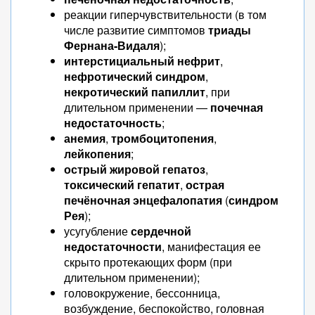
реакции гиперчувствительности (в том
числе развитие симптомов
триады
Фернана-Видаля
);
интерстициальный нефрит
,
нефротический синдром
,
некротический папиллит
, при
длительном применении —
почечная
недостаточность
;
анемия
,
тромбоцитопения
,
лейкопения
;
острый жировой гепатоз
,
токсический гепатит
,
острая
печёночная энцефалопатия
(
синдром
Рея
);
усугубление
сердечной
недостаточности
, манифестация ее
скрыто протекающих форм (при
длительном применении);
головокружение, бессонница,
возбуждение, беспокойство, головная