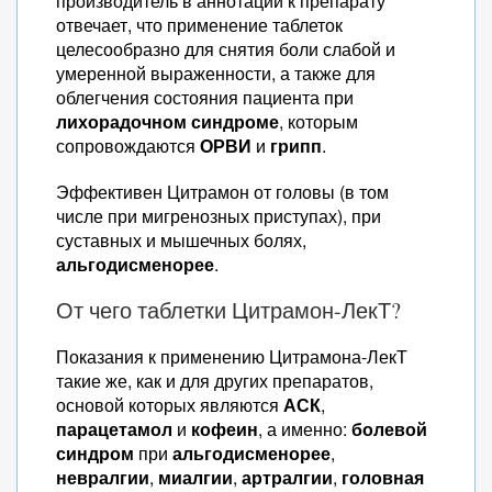
производитель в аннотации к препарату
отвечает, что применение таблеток
целесообразно для снятия боли слабой и
умеренной выраженности, а также для
облегчения состояния пациента при
лихорадочном синдроме
, которым
сопровождаются
ОРВИ
и
грипп
.
Эффективен Цитрамон от головы (в том
числе при мигренозных приступах), при
суставных и мышечных болях,
альгодисменорее
.
От чего таблетки Цитрамон-ЛекТ?
Показания к применению Цитрамона-ЛекТ
такие же, как и для других препаратов,
основой которых являются
АСК
,
парацетамол
и
кофеин
, а именно:
болевой
синдром
при
альгодисменорее
,
невралгии
,
миалгии
,
артралгии
,
головная