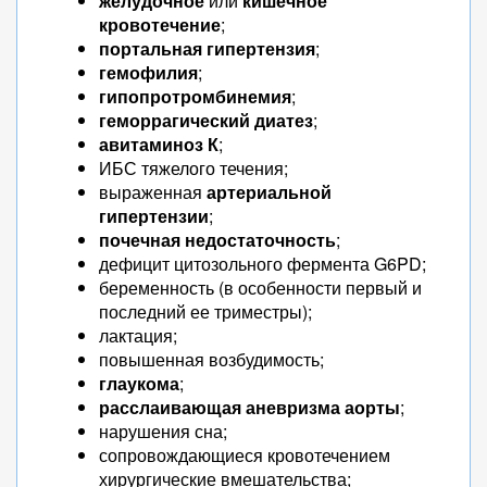
желудочное
или
кишечное
кровотечение
;
портальная гипертензия
;
гемофилия
;
гипопротромбинемия
;
геморрагический диатез
;
авитаминоз К
;
ИБС тяжелого течения;
выраженная
артериальной
гипертензии
;
почечная недостаточность
;
дефицит цитозольного фермента G6PD;
беременность (в особенности первый и
последний ее триместры);
лактация;
повышенная возбудимость;
глаукома
;
расслаивающая аневризма аорты
;
нарушения сна;
сопровождающиеся кровотечением
хирургические вмешательства;