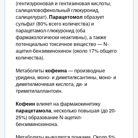
(гентизуроновая и гентизиновая кислоты,
салициловофенольный глюкуронид,
салицилурат).
Парацетомол
образует
сульфат (80% всего количества) и
парацетамол-глюкуронид (оба
фармакологически неактивны), а также
потенциально токсичное вещество — N-
ацетил-бензиминохинон (около 17% общего
количества).
Метаболиты
кофеина
— производные
уридина, моно- и диметилксантины, моно- и
диметилмочевая кислота, ди- и
триметилаллантоин.
Кофеин
влияет на фармакокинетику
парацетамола
, несколько повышая (до 20-
25%) образование N-ацетил-
бензиминохинона.
Метаболиты выводятся почками. Около 5%