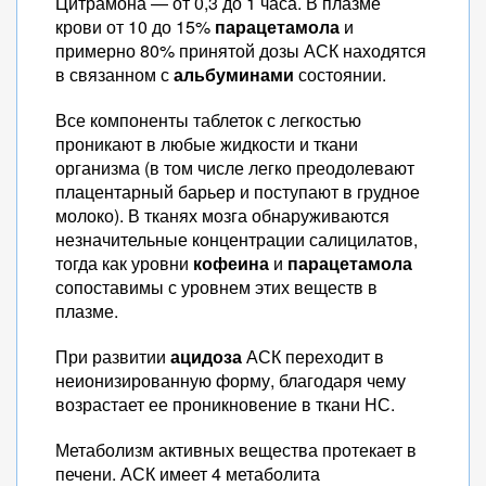
Цитрамона — от 0,3 до 1 часа. В плазме
крови от 10 до 15%
парацетамола
и
примерно 80% принятой дозы АСК находятся
в связанном с
альбуминами
состоянии.
Все компоненты таблеток с легкостью
проникают в любые жидкости и ткани
организма (в том числе легко преодолевают
плацентарный барьер и поступают в грудное
молоко). В тканях мозга обнаруживаются
незначительные концентрации салицилатов,
тогда как уровни
кофеина
и
парацетамола
сопоставимы с уровнем этих веществ в
плазме.
При развитии
ацидоза
АСК переходит в
неионизированную форму, благодаря чему
возрастает ее проникновение в ткани НС.
Метаболизм активных вещества протекает в
печени. АСК имеет 4 метаболита