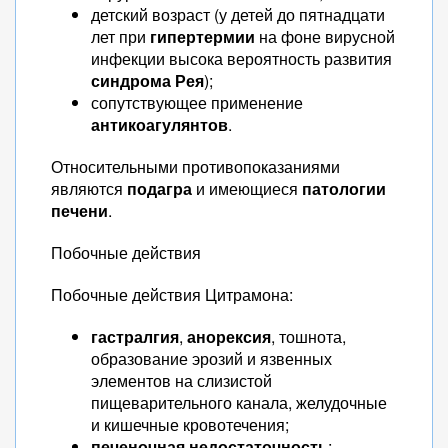
детский возраст (у детей до пятнадцати
лет при
гипертермии
на фоне вирусной
инфекции высока вероятность развития
синдрома Рея
);
сопутствующее применение
антикоагулянтов
.
Относительными противопоказаниями
являются
подагра
и имеющиеся
патологии
печени
.
Побочные действия
Побочные действия Цитрамона:
гастралгия
,
анорексия
, тошнота,
образование эрозий и язвенных
элементов на слизистой
пищеварительного канала, желудочные
и кишечные кровотечения;
печеночная недостаточность
;