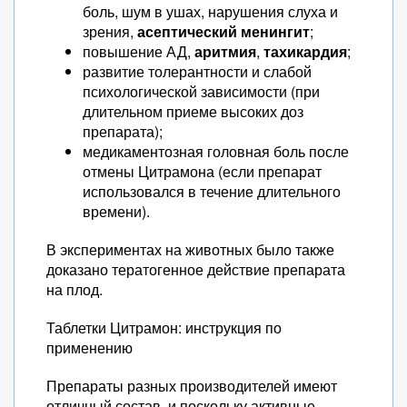
боль, шум в ушах, нарушения слуха и
зрения,
асептический менингит
;
повышение АД,
аритмия
,
тахикардия
;
развитие толерантности и слабой
психологической зависимости (при
длительном приеме высоких доз
препарата);
медикаментозная головная боль после
отмены Цитрамона (если препарат
использовался в течение длительного
времени).
В экспериментах на животных было также
доказано тератогенное действие препарата
на плод.
Таблетки Цитрамон: инструкция по
применению
Препараты разных производителей имеют
отличный состав, и поскольку активные