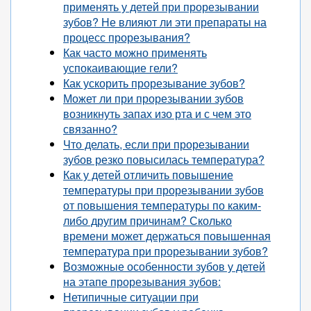
применять у детей при прорезывании
зубов? Не влияют ли эти препараты на
процесс прорезывания?
Как часто можно применять
успокаивающие гели?
Как ускорить прорезывание зубов?
Может ли при прорезывании зубов
возникнуть запах изо рта и с чем это
связанно?
Что делать, если при прорезывании
зубов резко повысилась температура?
Как у детей отличить повышение
температуры при прорезывании зубов
от повышения температуры по каким-
либо другим причинам? Сколько
времени может держаться повышенная
температура при прорезывании зубов?
Возможные особенности зубов у детей
на этапе прорезывания зубов:
Нетипичные ситуации при