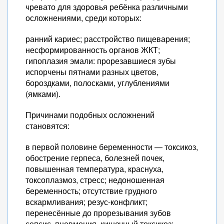
чревато для здоровья ребёнка различными
осложнениями, среди которых:
ранний кариес; расстройство пищеварения;
несформированность органов ЖКТ;
гипоплазия эмали: прорезавшиеся зубы
испорчены пятнами разных цветов,
бороздками, полосками, углублениями
(ямками).
Причинами подобных осложнений
становятся:
в первой половине беременности — токсикоз,
обострение герпеса, болезней почек,
повышенная температура, краснуха,
токсоплазмоз, стресс; недоношенная
беременность; отсутствие грудного
вскармливания; резус-конфликт;
перенесённые до прорезывания зубов
сепсис, пневмония, кишечный токсикоз;