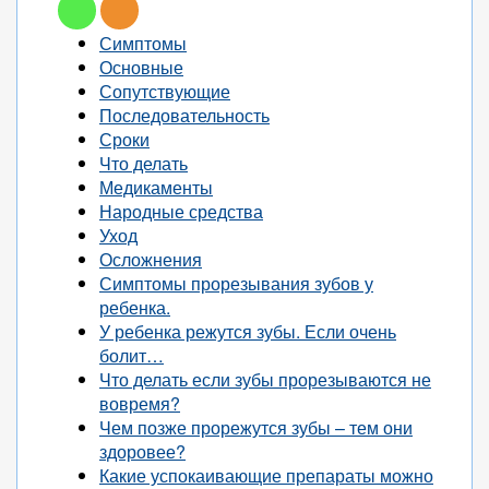
Симптомы
Основные
Сопутствующие
Последовательность
Сроки
Что делать
Медикаменты
Народные средства
Уход
Осложнения
Симптомы прорезывания зубов у
ребенка.
У ребенка режутся зубы. Если очень
болит…
Что делать если зубы прорезываются не
вовремя?
Чем позже прорежутся зубы – тем они
здоровее?
Какие успокаивающие препараты можно