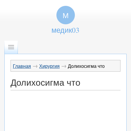
М
медик03
→
→
Главная
Хирургия
Долихосигма что
Долихосигма что