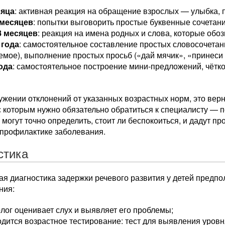
сяца
: активная реакция на обращение взрослых — улыбка, п
 месяцев
: попытки выговорить простые буквенные сочетания 
8 месяцев
: реакция на имена родных и слова, которые об
 года
: самостоятельное составление простых словосочета
емое), выполнение простых просьб («дай мячик», «принеси 
года
: самостоятельное построение мини-предложений, чётк
ужении отклонений от указанных возрастных норм, это вер
с которым нужно обязательно обратиться к специалисту — п
 могут точно определить, стоит ли беспокоиться, и дадут 
 профилактике заболевания.
стика
ая диагностика задержки речевого развития у детей предп
ния:
лог оценивает слух и выявляет его проблемы;
дится возрастное тестирование: тест для выявления уров