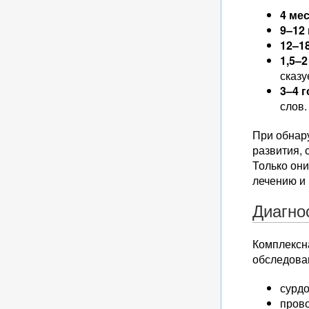
4 ме
9–12
12–1
1,5–2
сказу
3–4 
слов.
При обнар
развития, 
Только они
лечению и
Диагно
Комплексн
обследова
сурдо
прово