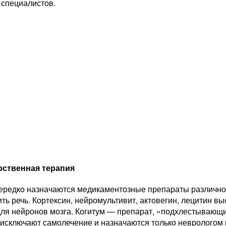
 специалистов.
рственная терапия
ередко назначаются медикаментозные препараты различног
ть речь. Кортексин, нейромультивит, актовегин, лецитин вы
для нейронов мозга. Когитум — препарат, «подхлестывающи
 исключают самолечение и назначаются только неврологом 