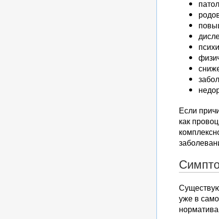
патол
родо
повы
дисле
психи
физи
сниже
забол
недор
Если причи
как прово
комплексно
заболеван
Симпт
Существую
уже в само
норматива