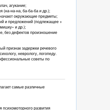
лач, агукание;
(на-на-на, ба-ба-ба и др.);
означают окружающие предметы;
ний и предложений (подлежащее +
мишку» и др.);
ое, без дефектов произношение
ный признак задержки речевого
сихологу, неврологу, логопеду.
профессиональные советы по
олагает самые различные
ня психомоторного развития