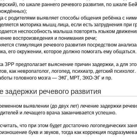
ерский), по шкале раннего речевого развития, по шкале Бе
рождённых);
а с родителями выявляет способы общения ребёнка с ними
еляется моторика мышц лица, если есть затруднения при 
юдается неспособность малыша повторять языком движени
ение воспроизведения и понимания речи;
няется стимуляция речевого развития посредством анализ
ка, его окружении, которое должно помогать ему общаться.
а ЗРР предполагает выяснение причин задержки, а для это
ов, как невропатолог, логопед, психиатр, детский психолог
боты головного мозга — ЭКГ, МРТ, ЭХО-ЭГ и пр.
е задержки речевого развития
ременном выявлении (до двух лет) лечение задержки речев
дителей и лечащего врача заканчивается успешно.
читать, что при этом будет достаточно логопедических за
оизношение букв и звуков, тогда как коррекция подразумев