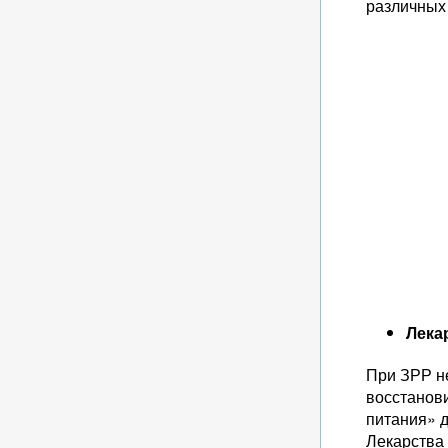
различных
Лека
При ЗРР н
восстанови
питания» 
Лекарства