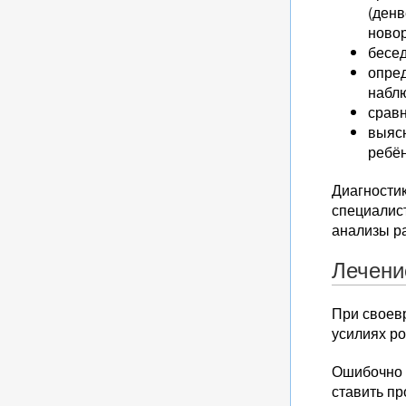
(денв
ново
бесед
опред
набл
сравн
выяс
ребён
Диагностик
специалист
анализы ра
Лечени
При своев
усилиях ро
Ошибочно с
ставить пр