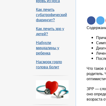
кровь из носа
Как лечить
субатрофический
фарингит?
Содержани
Как лечить зрр у
детей?
Прич
Набухли
Симп
миндалины у
Диаг
ребенка
Лече
Посл
Насморк горло
голова болит
Что такое 
родитель. 
оптимисти
ЗРР — сло
оно опреде
возраста о