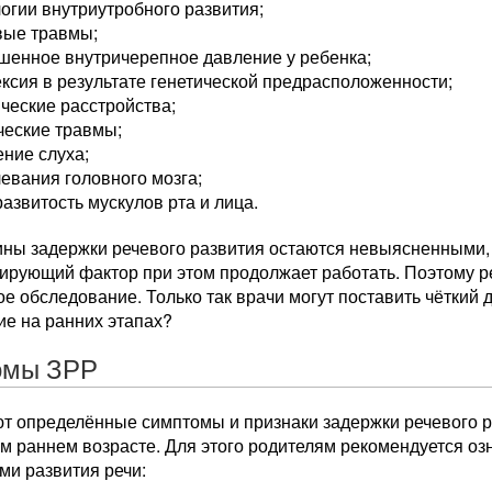
огии внутриутробного развития;
вые травмы;
шенное внутричерепное давление у ребенка;
ксия в результате генетической предрасположенности;
ческие расстройства;
ческие травмы;
ние слуха;
евания головного мозга;
азвитость мускулов рта и лица.
ны задержки речевого развития остаются невыясненными, э
цирующий фактор при этом продолжает работать. Поэтому р
е обследование. Только так врачи могут поставить чёткий д
ие на ранних этапах?
омы ЗРР
т определённые симптомы и признаки задержки речевого р
м раннем возрасте. Для этого родителям рекомендуется оз
ми развития речи: