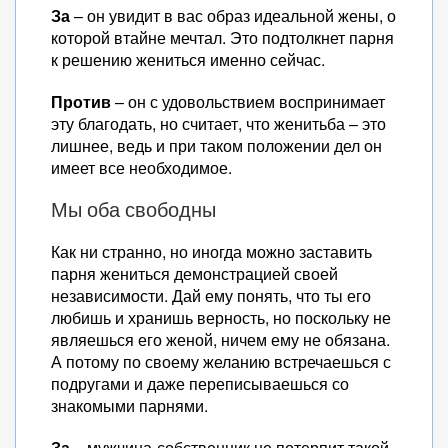
За
– он увидит в вас образ идеальной жены, о
которой втайне мечтал. Это подтолкнет парня
к решению жениться именно сейчас.
Против
– он с удовольствием воспринимает
эту благодать, но считает, что женитьба – это
лишнее, ведь и при таком положении дел он
имеет все необходимое.
Мы оба свободны
Как ни странно, но иногда можно заставить
парня жениться демонстрацией своей
независимости. Дай ему понять, что ты его
любишь и хранишь верность, но поскольку не
являешься его женой, ничем ему не обязана.
А потому по своему желанию встречаешься с
подругами и даже переписываешься со
знакомыми парнями.
За
– мужчина-собственник не потерпит такой