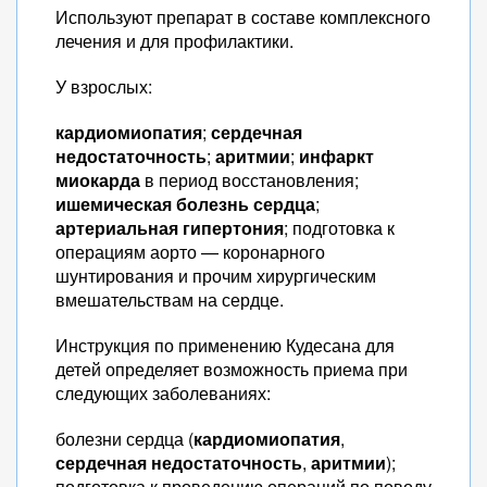
Используют препарат в составе комплексного
лечения и для профилактики.
У взрослых:
кардиомиопатия
;
сердечная
недостаточность
;
аритмии
;
инфаркт
миокарда
в период восстановления;
ишемическая болезнь сердца
;
артериальная гипертония
; подготовка к
операциям аорто — коронарного
шунтирования и прочим хирургическим
вмешательствам на сердце.
Инструкция по применению Кудесана для
детей определяет возможность приема при
следующих заболеваниях:
болезни сердца (
кардиомиопатия
,
сердечная недостаточность
,
аритмии
);
подготовка к проведению операций по поводу