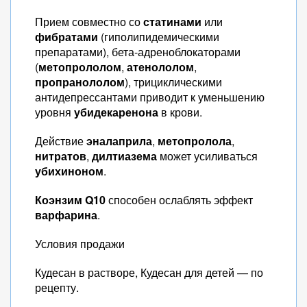
Прием совместно со
статинами
или
фибратами
(гиполипидемическими
препаратами), бета-адреноблокаторами
(
метопрололом
,
атенололом
,
пропранололом
), трициклическими
антидепрессантами приводит к уменьшению
уровня
убидекаренона
в крови.
Действие
эналаприла
,
метопролола
,
нитратов
,
дилтиазема
может усиливаться
убихиноном
.
Коэнзим Q10
способен ослаблять эффект
варфарина
.
Условия продажи
Кудесан в растворе, Кудесан для детей — по
рецепту.