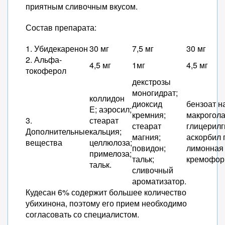
приятным сливочным вкусом.
Состав препарата:
1. Убидекаренон
30 мг
7,5 мг
30 мг
2. Альфа-
4,5 мг
1мг
4,5 мг
токоферол
декстрозы
моногидрат;
коллидон
диоксид
бензоат н
Е; аэросил;
кремния;
макрогол
3.
стеарат
стеарат
глицерилг
Дополнительные
кальция;
магния;
аскорбил 
вещества
целлюлоза;
повидон;
лимонная 
примелоза;
тальк;
кремофор
тальк.
сливочный
ароматизатор.
Кудесан 6% содержит большее количество
убихинона, поэтому его прием необходимо
согласовать со специалистом.