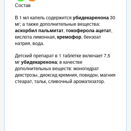
Состав
В 1 мл капель содержится
убидекаренона
30
мг; а также дополнительные вещества:
аскорбил пальмитат
,
токоферола ацетат
,
кислота лимонная,
кремофор
, бензоат
натрия, вода.
Детский препарат в 1 таблетке включает 7,5
мг
убидекаренона
; в качестве
дополнительных веществ: моногидрат
декстрозы, диоксид кремния, повидон, магния
стеарат, тальк, сливочный ароматизатор.