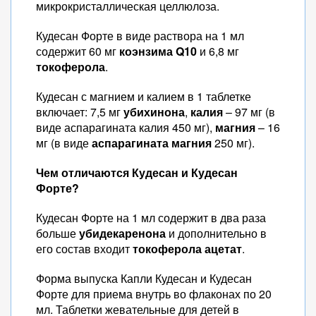
микрокристаллическая целлюлоза.
Кудесан Форте в виде раствора на 1 мл
содержит 60 мг
коэнзима Q10
и 6,8 мг
токоферола
.
Кудесан с магнием и калием в 1 таблетке
включает: 7,5 мг
убихинона
,
калия
– 97 мг (в
виде аспарагината калия 450 мг),
магния
– 16
мг (в виде
аспарагината магния
250 мг).
Чем отличаются Кудесан и Кудесан
Форте?
Кудесан Форте на 1 мл содержит в два раза
больше
убидекаренона
и дополнительно в
его состав входит
токоферола ацетат
.
Форма выпуска Капли Кудесан и Кудесан
Форте для приема внутрь во флаконах по 20
мл. Таблетки жевательные для детей в