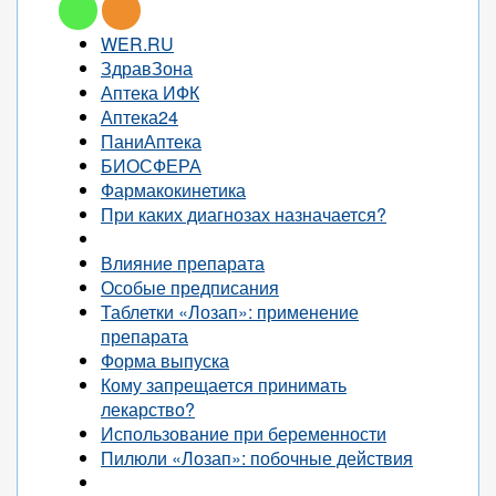
WER.RU
ЗдравЗона
Аптека ИФК
Аптека24
ПаниАптека
БИОСФЕРА
Фармакокинетика
При каких диагнозах назначается?
Влияние препарата
Особые предписания
Таблетки «Лозап»: применение
препарата
Форма выпуска
Кому запрещается принимать
лекарство?
Использование при беременности
Пилюли «Лозап»: побочные действия