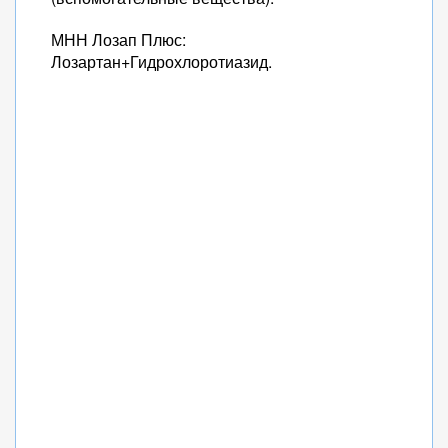
МНН Лозап Плюс:
Лозартан+Гидрохлоротиазид.