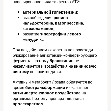
нивелирование ряда эффектов АТ2:
артериальной гипертензии
;
высвобождения
ренина
и
альдостерона, вазопрессина,
катехоламинов
;
развитие
гипертрофии левого
желудочка
.
Под воздействием лекарства не происходит
блокирование ангиотензин-конвертирующего
фермента, поэтому
брадикинин
не
накапливается и воздействия на
кининовую
систему
не производится.
Активный метаболит Лозапа образуется во
время
биотрансформации
и оказывает
антигипертензивное воздействие
на
организм. Поэтому препарат является
пролекарством
.