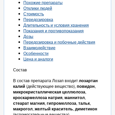
Похожие препараты
Отклики людей
Стоимость
Передозировка
Длительность и условия хранения
Показания и противопоказания
Дозы
Передозировка и побочные действия
Взаимодействие
Особенности
Цена и аналоги
Состав
В состав препарата Лозап входит
лозартан
калий
(действующее вещество),
повидон
,
микрокристаллическая целлюлоза
,
кроскармеллоза натрия
,
маннитол
,
стеарат магния
,
гипромеллоза
,
тальк
,
макрогол
,
желтый краситель
,
диметикон
(вспомогательные вещества).