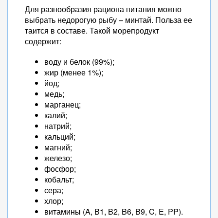
Для разнообразия рациона питания можно
выбрать недорогую рыбу – минтай. Польза ее
таится в составе. Такой морепродукт
содержит:
воду и белок (99%);
жир (менее 1%);
йод;
медь;
марганец;
калий;
натрий;
кальций;
магний;
железо;
фосфор;
кобальт;
сера;
хлор;
витамины (A, B1, B2, B6, B9, C, E, PP).