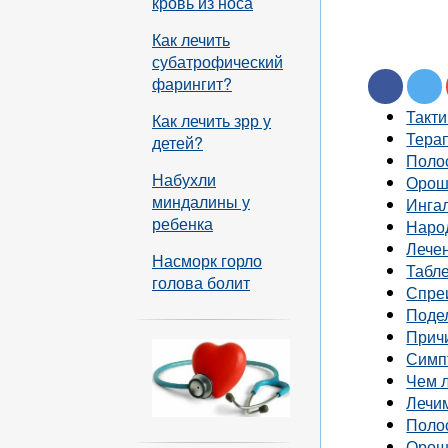
кровь из носа
Как лечить
субатрофический
фарингит?
Такти
Как лечить зрр у
Тера
детей?
Поло
Набухли
Орош
миндалины у
Ингал
ребенка
Наро
Лече
Насморк горло
Табле
голова болит
Спреи
Подел
Прич
Симп
Чем л
Лечи
Поло
Орош