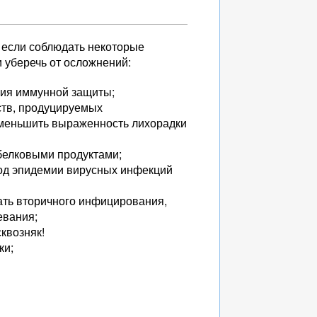
 если соблюдать некоторые
и уберечь от осложнений:
ния иммунной защиты;
ств, продуцируемых
уменьшить выраженность лихорадки
белковыми продуктами;
иод эпидемии вирусных инфекций
ать вторичного инфицирования,
евания;
квозняк!
ки;