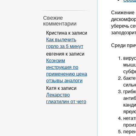
Снижение 
Свежие
дискомфорт
комментарии
уберечь се
заподозрит
Кристина
к записи
Как вылечить
Среди прич
горло за 5 минут
евгения
к записи
вирус
Коэнзим
мышца
инструкция по
субф
применению цена
бакте
отзывы аналоги
силь
Катя
к записи
грибк
Лекарство
антиб
глиатилин от чего
канди
яркую
негат
произ
пере