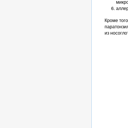
микро
аллер
Кроме того
паратонзи
из носогло