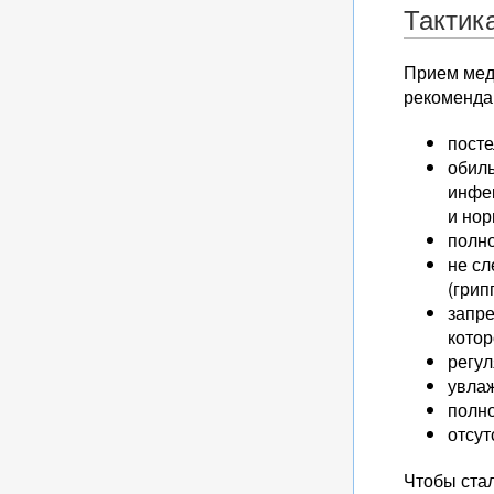
Тактик
Прием мед
рекомендац
пост
обиль
инфе
и нор
полн
не сл
(грип
запре
котор
регул
увлаж
полно
отсут
Чтобы стал