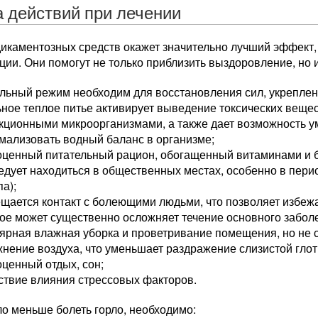
а действий при лечении
икаментозных средств окажет значительно лучший эффект,
ии. Они помогут не только приблизить выздоровление, но 
ельный режим необходим для восстановления сил, укрепле
ное теплое питье активирует выведение токсических веще
кционными микроорганизмами, а также дает возможность 
мализовать водный баланс в организме;
оценный питательный рацион, обогащенный витаминами и 
едует находиться в общественных местах, особенно в пер
па);
щается контакт с болеющими людьми, что позволяет избеж
ое может существенно осложняет течение основного забол
ярная влажная уборка и проветривание помещения, но не с
нение воздуха, что уменьшает раздражение слизистой глот
ценный отдых, сон;
ствие влияния стрессовых факторов.
о меньше болеть горло, необходимо: