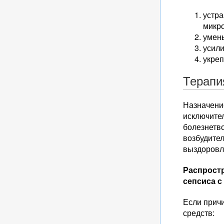
устра
микр
умень
усили
укреп
Терапи
Назначени
исключите
болезнетв
возбудител
выздоровл
Распростр
сепсиса с
Если прич
средств: