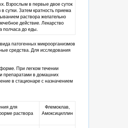
х. Взрослым в первые двое суток
 в сутки. Затем кратность приема
атыванием раствора желательно
 лечебное действие. Лекарство
а полчаса до еды.
 вида патогенных микроорганизмов
ные средства. Для исследования
 форме. При легком течении
ми препаратами в домашних
чение в стационаре с назначением
ения для
Флемоклав,
форме раствора
Амоксициллин