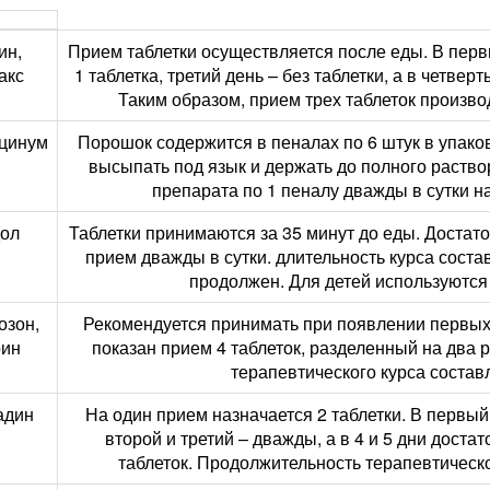
ин,
Прием таблетки осуществляется после еды. В первы
акс
1 таблетка, третий день – без таблетки, а в четвер
Таким образом, прием трех таблеток производи
цинум
Порошок содержится в пеналах по 6 штук в упако
высыпать под язык и держать до полного раств
препарата по 1 пеналу дважды в сутки н
ол
Таблетки принимаются за 35 минут до еды. Достаточ
прием дважды в сутки. длительность курса соста
продолжен. Для детей используются 
озон,
Рекомендуется принимать при появлении первых
ин
показан прием 4 таблеток, разделенный на два р
терапевтического курса составл
адин
На один прием назначается 2 таблетки. В первый
второй и третий – дважды, а в 4 и 5 дни доста
таблеток. Продолжительность терапевтическо