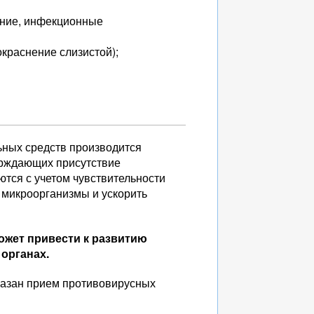
ение, инфекционные
краснение слизистой);
ьных средств производится
ерждающих присутствие
тся с учетом чувствительности
е микроорганизмы и ускорить
ожет привести к развитию
органах.
казан прием противовирусных