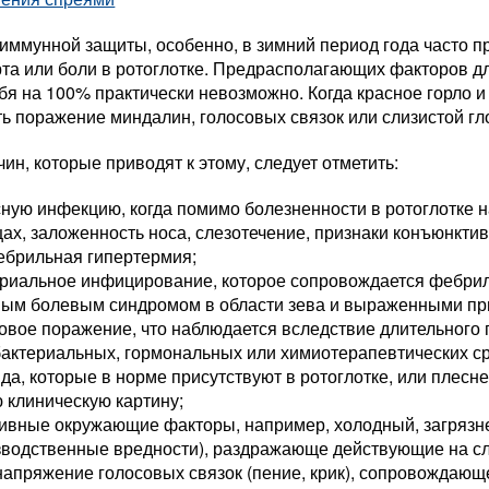
иммунной защиты, особенно, в зимний период года часто п
а или боли в ротоглотке. Предрасполагающих факторов для
бя на 100% практически невозможно. Когда красное горло и
ь поражение миндалин, голосовых связок или слизистой гл
ин, которые приводят к этому, следует отметить:
ную инфекцию, когда помимо болезненности в ротоглотке 
х, заложенность носа, слезотечение, признаки конъюнктив
ебрильная гипертермия;
риальное инфицирование, которое сопровождается фебриль
ным болевым синдромом в области зева и выраженными пр
овое поражение, что наблюдается вследствие длительного
актериальных, гормональных или химиотерапевтических ср
да, которые в норме присутствуют в ротоглотке, или пле
 клиническую картину;
ивные окружающие факторы, например, холодный, загрязне
водственные вредности), раздражающе действующие на сл
напряжение голосовых связок (пение, крик), сопровождаю