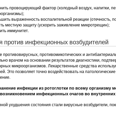
нить провоцирующий фактор (холодный воздух, напитки, п
оорганизмы);
шить выраженность воспалительной реакции (отечность, по
ть местную защиту (ускорить заживление микротрещин);
ить иммунитет.
я против инфекционных возбудителей
е противовирусных, противомикотических и антибактериал
льно врачом на основании результатов диагностики, подтв
орных микроорганизмов. Лекарственные средства использую
ей. Это позволяет точно воздействовать на патологически
ение.
анение инфекции из ротоглотки по всему организму м
 возникновением инфекционных очагов во внутренних 
иной ухудшения состояния стали вирусные возбудители, по