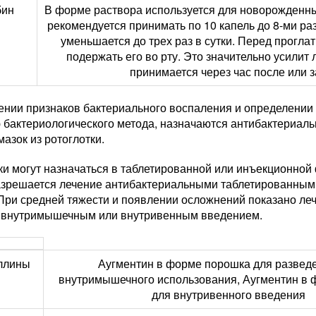
бин
В форме раствора используется для новорожденны
рекомендуется принимать по 10 капель до 8-ми раз
уменьшается до трех раз в сутки. Перед прогл
подержать его во рту. Это значительно усилит
принимается через час после или з
ении признаков бактериального воспаления и определении
 бактериологического метода, назначаются антибактериаль
мазок из ротоглотки.
ки могут назначаться в таблетированной или инъекционной
азрешается лечение антибактериальными таблетированны
 При средней тяжести и появлении осложнений показано ле
с внутримышечным или внутривенным введением.
ллины
Аугментин в форме порошка для развед
внутримышечного использования, Аугментин в 
для внутривенного введения