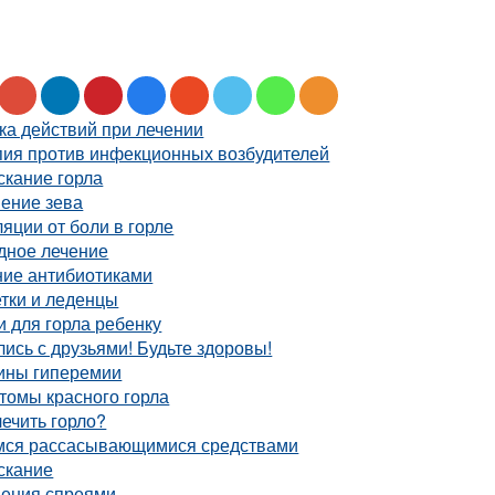
ка действий при лечении
пия против инфекционных возбудителей
скание горла
ение зева
яции от боли в горле
дное лечение
ние антибиотиками
тки и леденцы
 для горла ребенку
ись с друзьями! Будьте здоровы!
ины гиперемии
томы красного горла
ечить горло?
мся рассасывающимися средствами
скание
ения спреями