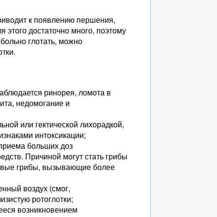
риводит к появлению першения,
 этого достаточно много, поэтому
 больно глотать, можно
отки.
наблюдается ринорея, ломота в
ита, недомогание и
ной или гектической лихорадкой,
изнаками интоксикации;
 приема больших доз
едств. Причиной могут стать грибы
сневые грибы, вызывающие более
нный воздух (смог,
изистую ротоглотки;
щееся возникновением