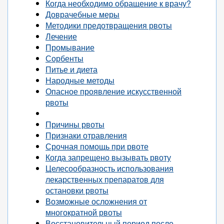
Когда необходимо обращение к врачу?
Доврачебные меры
Методики предотвращения рвоты
Лечение
Промывание
Сорбенты
Питье и диета
Народные методы
Опасное проявление искусственной
рвоты
Причины рвоты
Признаки отравления
Срочная помощь при рвоте
Когда запрещено вызывать рвоту
Целесообразность использования
лекарственных препаратов для
остановки рвоты
Возможные осложнения от
многократной рвоты
Восстановительный период после