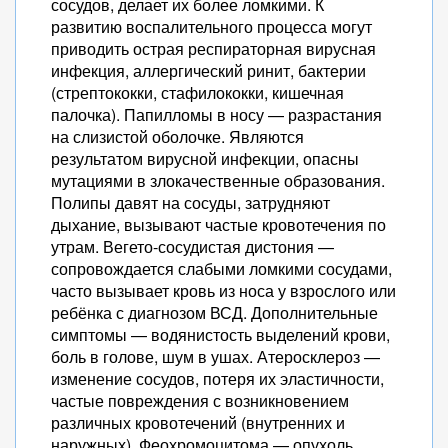
сосудов, делает их более ломкими. К
развитию воспалительного процесса могут
приводить острая респираторная вирусная
инфекция, аллергический ринит, бактерии
(стрептококки, стафилококки, кишечная
палочка). Папилломы в носу — разрастания
на слизистой оболочке. Являются
результатом вирусной инфекции, опасны
мутациями в злокачественные образования.
Полипы давят на сосуды, затрудняют
дыхание, вызывают частые кровотечения по
утрам. Вегето-сосудистая дистония —
сопровождается слабыми ломкими сосудами,
часто вызывает кровь из носа у взрослого или
ребёнка с диагнозом ВСД. Дополнительные
симптомы — водянистость выделений крови,
боль в голове, шум в ушах. Атеросклероз —
изменение сосудов, потеря их эластичности,
частые повреждения с возникновением
различных кровотечений (внутренних и
наружных). Феохромоцитома — опухоль