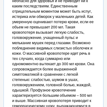
неопасно для здоровья и не приводит ни к
каким последствиям. Единственным
отрицательным моментом может быть испуг,
истерика или обморок у маленьких детей. Как
умеренную оценивают потерю крови, если ее
объем не превышает 200 мл. Такая
кровопотеря вызывает легкую слабость,
головокружение, учащенный пульс и
мелькание мушек перед глазами. Возможно
побледнение видимых слизистых оболочек и
кожи. О массивной кровопотере идет речь в
тех случаях, когда суммарно или
одномоментно вытекает до 300 мл крови. Она
сопровождается более выраженной
симптоматикой в сравнении с легкой
степенью: слабостью, шумом в ушах,
головокружением, головной болью, жаждой,
одышкой. Профузное кровотечение
характеризуется большим объемом – 500 мл
и выше. Массивная кровопотеря приводит к
геморрагическому шоку, выражающемуся в