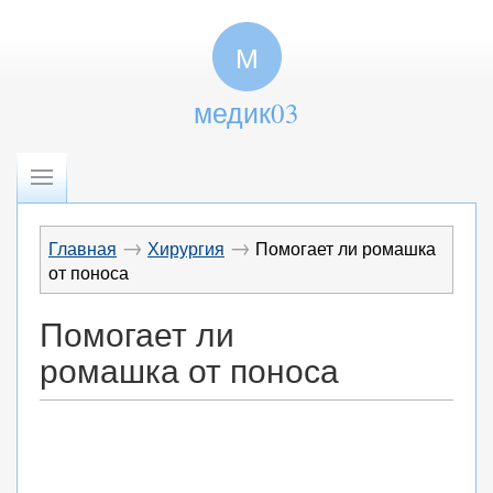
М
медик03
→
→
Главная
Хирургия
Помогает ли ромашка
от поноса
Помогает ли
ромашка от поноса