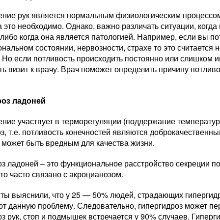
ение рук является нормальным физиологическим процессом.
да это необходимо. Однако, важно различать ситуации, ког
либо когда она является патологией. Например, если вы пот
нальном состоянии, нервозности, страхе то это считается
 Но если потливость происходить постоянно или слишком и
ь визит к врачу. Врач поможет определить причину потливо
роз ладоней
ение участвует в терморегуляции (поддержание температу
з, т.е. потливость конечностей являются доброкачественн
 может быть вредным для качества жизни.
оз ладоней – это функциональное расстройство секреции п
то часто связано с акроцианозом.
ты выяснили, что у 25 — 50% людей, страдающих гипергидр
ют данную проблему. Следовательно, гипергидроз может пе
з рук, стоп и подмышек встречается у 90% случаев. Гипер