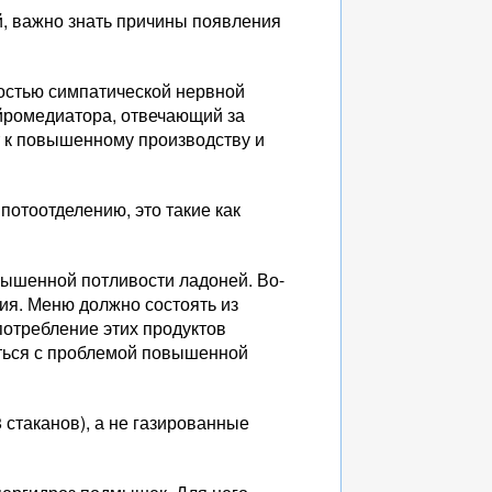
й, важно знать причины появления
остью симпатической нервной
йромедиатора, отвечающий за
т к повышенному производству и
отоотделению, это такие как
вышенной потливости ладоней. Во-
ия. Меню должно состоять из
потребление этих продуктов
иться с проблемой повышенной
 стаканов), а не газированные