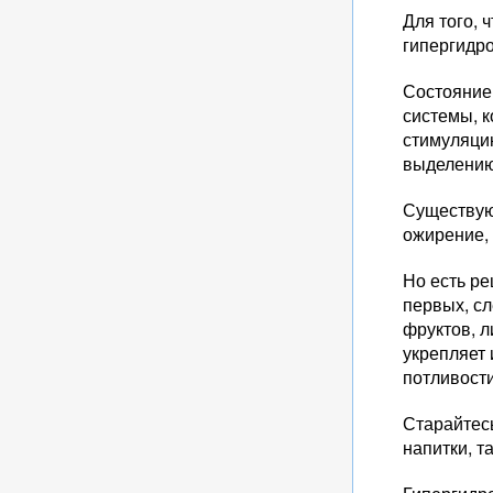
Для того,
гипергидро
Состояние
системы, 
стимуляци
выделению
Существую
ожирение, 
Но есть р
первых, с
фруктов, 
укрепляет
потливост
Старайтесь
напитки, та