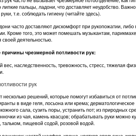
з рук часто не вызывает чрезмерное потоотделение, как г
 липкие пальцы, ладони, что доставляет неудобство. Важн
руки, т.е. соблюдать гигиену (читайте здесь).
они часто доставляют дискомфорт при рукопожатии, либо 
и. Кроме того, это может помешать музыкантам, парикмахе
я своей деятельностью.
 причины чрезмерной потливости рук:
 вес, наследственность, тревожность, стресс, тяжелая фи
и.
потливости рук
 несколько решений, которые помогут избавиться от потли
ранты в виде геля, лосьона или крема; дерматологическо
кожного сала, сузить поры, устранить пот; из природных ср
нночки из чая, камень квасцов; обрабатывать руки можно к
 тальком, пищевой содой, розовой водой.
 ванночек: настой шалфея, хвоща, цветков апельсина, мел