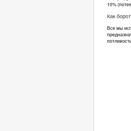
10% (потее
Как боро
Все мы ис
предназна
потливость