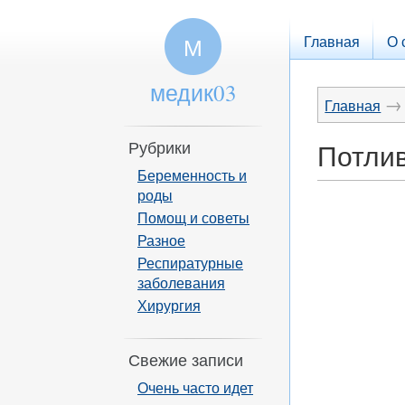
Главная
О 
М
медик03
→
Главная
Рубрики
Потлив
Беременность и
роды
Помощ и советы
Разное
Респиратурные
заболевания
Хирургия
Свежие записи
Очень часто идет