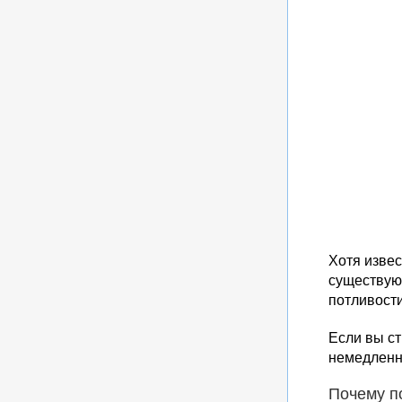
Хотя извес
существую
потливости
Если вы ст
немедленно
Почему п