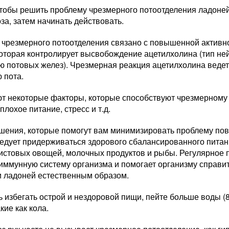
 чтобы решить проблему чрезмерного потоотделения ладоне
за, затем начинать действовать.
 чрезмерного потоотделения связано с повышенной активн
которая контролирует высвобождение ацетилхолина (тип не
ю потовых желез). Чрезмерная реакция ацетилхолина веде
 пота.
т некоторые факторы, которые способствуют чрезмерному п
плохое питание, стресс и т.д.
ешения, которые помогут вам минимизировать проблему по
ледует придерживаться здорового сбалансированного питан
листовых овощей, молочных продуктов и рыбы. Регулярное 
 иммунную систему организма и помогает организму справ
и ладоней естественным образом.
 избегать острой и нездоровой пищи, пейте больше воды (8
кие как кола.