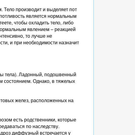
 Тело производит и выделяет пот
да потливость является нормальным
еете, чтобы охладить тело, либо
 нормальным явлением – реакцией
нтенсивно, то лучше не
сти, и при необходимости назначит
ры тела). Ладонный, подошвенный
ым состоянием. Однако, в тяжелых
отовых желез, расположенных на
озом есть родственники, которые
редаваться по наследству.
гидроз диффузный встречается у