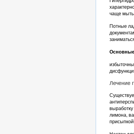
Гипергидро
характерно
чаще мыть 
Потные лад
документам
заниматьс
Основные
избыточный
дисфункци
Лечение 
Существует
антиперспи
выработку 
лимона, ва
присыпкой,
Настои для