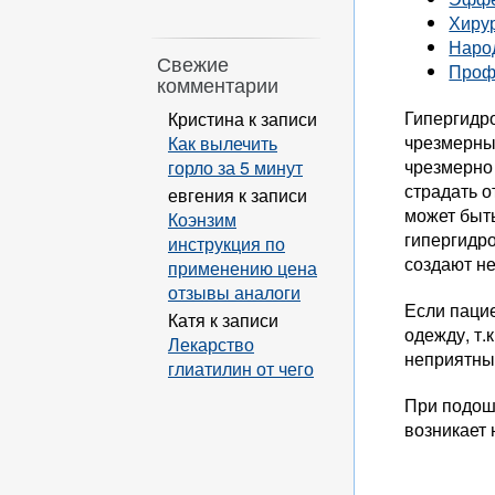
Хиру
Наро
Свежие
Проф
комментарии
Гипергидро
Кристина
к записи
чрезмерны
Как вылечить
чрезмерно 
горло за 5 минут
страдать 
евгения
к записи
может быть
Коэнзим
гипергидро
инструкция по
создают не
применению цена
отзывы аналоги
Если пацие
Катя
к записи
одежду, т.
Лекарство
неприятный
глиатилин от чего
При подош
возникает 