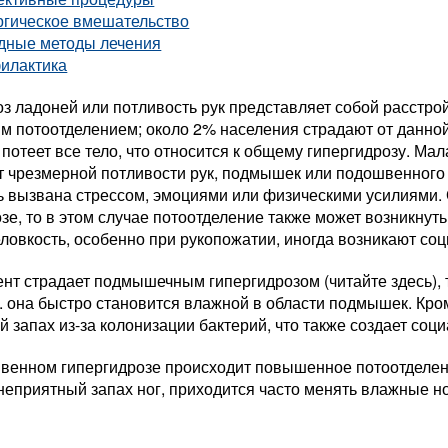
ргическое вмешательство
дные методы лечения
илактика
з ладоней или потливость рук представляет собой расстрой
м потоотделением; около 2% населения страдают от данно
потеет все тело, что относится к общему гипергидрозу. Мал
от чрезмерной потливости рук, подмышек или подошвенного
 вызвана стрессом, эмоциями или физическими усилиями. 
зе, то в этом случае потоотделение также может возникнут
ловкость, особенно при рукопожатии, иногда возникают с
нт страдает подмышечным гипергидрозом (читайте здесь), 
к. она быстро становится влажной в области подмышек. Кром
 запах из-за колонизации бактерий, что также создает со
венном гипергидрозе происходит повышенное потоотделени
неприятный запах ног, приходится часто менять влажные нос