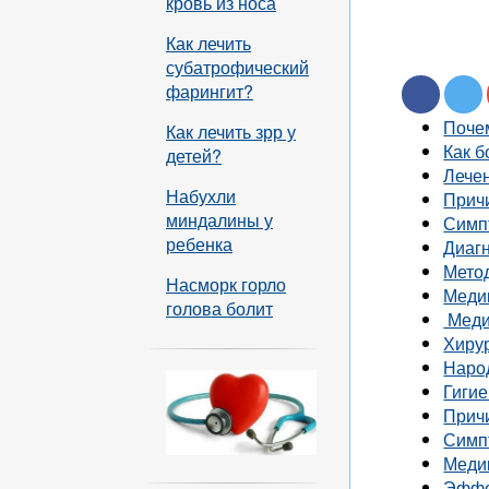
кровь из носа
Как лечить
субатрофический
фарингит?
Поче
Как лечить зрр у
Как б
детей?
Лечен
Набухли
Прич
миндалины у
Симп
ребенка
Диаг
Мето
Насморк горло
Меди
голова болит
Меди
Хиру
Наро
Гигие
Прич
Симп
Меди
Эффе