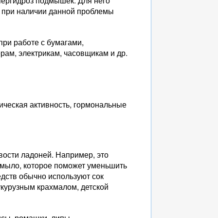
ипергидроз подмышек. Для него
о при наличии данной проблемы
при работе с бумагами,
рам, электрикам, часовщикам и др.
зическая активность, гормональные
вости ладоней. Например, это
е мыло, которое поможет уменьшить
едств обычно используют сок
укурузным крахмалом, детской
исы, ромашки, липы.