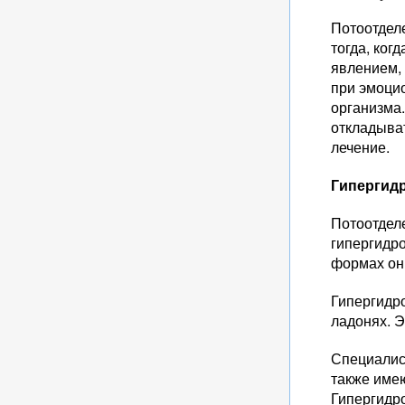
Потоотдел
тогда, ког
явлением, 
при эмоцио
организма.
откладыват
лечение.
Гипергид
Потоотдел
гипергидро
формах он
Гипергидр
ладонях. Э
Специалис
также име
Гипергидро