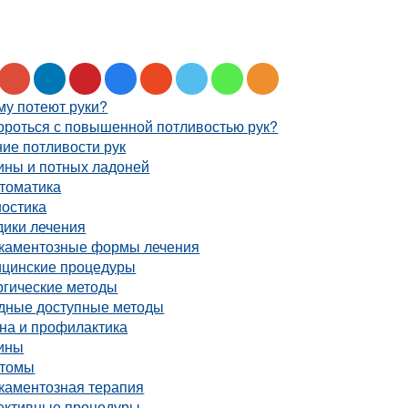
му потеют руки?
ороться с повышенной потливостью рук?
ие потливости рук
ины и потных ладоней
томатика
ностика
дики лечения
каментозные формы лечения
цинские процедуры
ргические методы
дные доступные методы
на и профилактика
ины
томы
каментозная терапия
ктивные процедуры