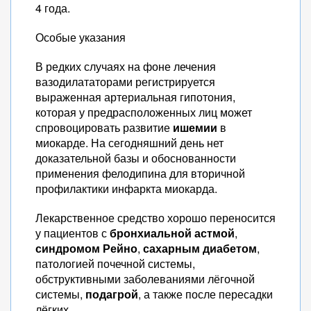
4 года.
Особые указания
В редких случаях на фоне лечения
вазодилататорами регистрируется
выраженная артериальная гипотония,
которая у предрасположенных лиц может
спровоцировать развитие
ишемии
в
миокарде. На сегодняшний день нет
доказательной базы и обоснованности
применения фелодипина для вторичной
профилактики инфаркта миокарда.
Лекарственное средство хорошо переносится
у пациентов с
бронхиальной астмой
,
синдромом Рейно
,
сахарным диабетом
,
патологией почечной системы,
обструктивными заболеваниями лёгочной
системы,
подагрой
, а также после пересадки
лёгких.