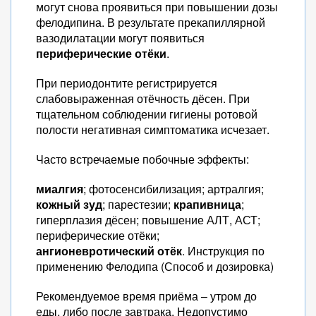
могут снова проявиться при повышении дозы
фелодипина. В результате прекапиллярной
вазодилатации могут появиться
периферические отёки
.
При периодонтите регистрируется
слабовыраженная отёчность дёсен. При
тщательном соблюдении гигиены ротовой
полости негативная симптоматика исчезает.
Часто встречаемые побочные эффекты:
миалгия
; фотосенсибилизация; артралгия;
кожный зуд
; парестезии;
крапивница
;
гиперплазия дёсен; повышение АЛТ, АСТ;
периферические отёки;
ангионевротический отёк
. Инструкция по
применению Фелодипа (Способ и дозировка)
Рекомендуемое время приёма – утром до
еды, либо после завтрака. Недопустимо