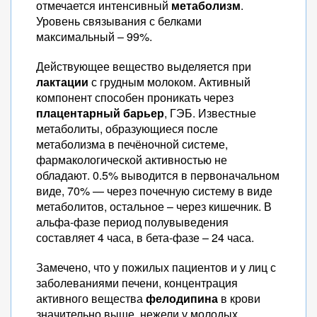
отмечается интенсивный
метаболизм
.
Уровень связывания с белками
максимальный – 99%.
Действующее вещество выделяется при
лактации
с грудным молоком. Активный
компонент способен проникать через
плацентарный барьер
, ГЭБ. Известные
метаболиты, образующиеся после
метаболизма в печёночной системе,
фармакологической активностью не
обладают. 0.5% выводится в первоначальном
виде, 70% — через почечную систему в виде
метаболитов, остальное – через кишечник. В
альфа-фазе период полувыведения
составляет 4 часа, в бета-фазе – 24 часа.
Замечено, что у пожилых пациентов и у лиц с
заболеваниями печени, концентрация
активного вещества
фелодипина
в крови
значительно выше, нежели у молодых