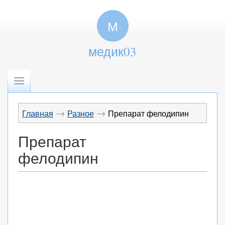
М
медик03
→
→
Главная
Разное
Препарат фелодипин
Препарат
фелодипин