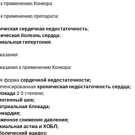
 к применению Конкора
 к применению препарата:
ическая сердечная недостаточность
;
ическая болезнь сердца
;
риальная гипертония
.
казания
казания к применению Конкора:
ая форма
сердечной недостаточности;
мпенсированная
хроническая недостаточность сердца;
локада
2-3 степени;
иогенный шок;
атриальная блокада;
икардия;
женное снижение давления;
хиальная астма и ХОБЛ;
болический ацидоз;