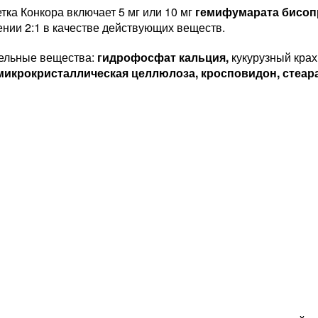
тка Конкора включает 5 мг или 10 мг
гемифумарата бисоп
нии 2:1 в качестве действующих веществ.
ельные вещества:
гидрофосфат кальция,
кукурузный кра
микрокристаллическая целлюлоза, кросповидон, стеара