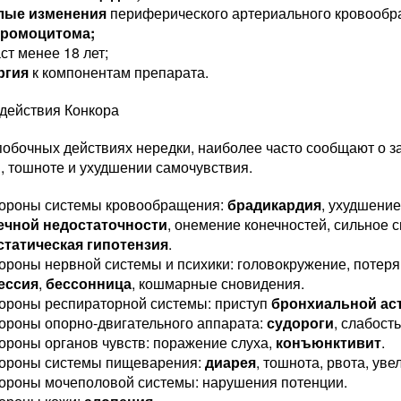
лые изменения
периферического артериального кровообр
ромоцитома;
ст менее 18 лет;
ргия
к компонентам препарата.
действия Конкора
побочных действиях нередки, наиболее часто сообщают о 
, тошноте и ухудшении самочувствия.
тороны системы кровообращения:
брадикардия
, ухудшени
ечной недостаточности
, онемение конечностей, сильное 
статическая гипотензия
.
ороны нервной системы и психики: головокружение, потеря 
ессия
,
бессонница
, кошмарные сновидения.
тороны респираторной системы: приступ
бронхиальной а
ороны опорно-двигательного аппарата:
судороги
, слабост
ороны органов чувств: поражение слуха,
конъюнктивит
.
тороны системы пищеварения:
диарея
, тошнота, рвота, ув
тороны мочеполовой системы: нарушения потенции.