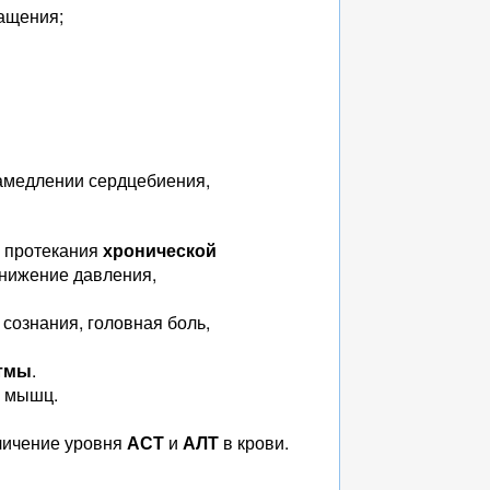
ащения;
замедлении сердцебиения,
е протекания
хронической
снижение давления,
сознания, головная боль,
стмы
.
ь мышц.
еличение уровня
АСТ
и
АЛТ
в крови.