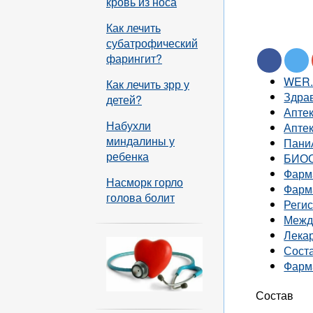
кровь из носа
Как лечить
субатрофический
фарингит?
WER
Как лечить зрр у
Здра
детей?
Апте
Набухли
Апте
миндалины у
Пани
ребенка
БИО
Фарм
Насморк горло
Фарм
голова болит
Реги
Межд
Лека
Соста
Фарм
Состав