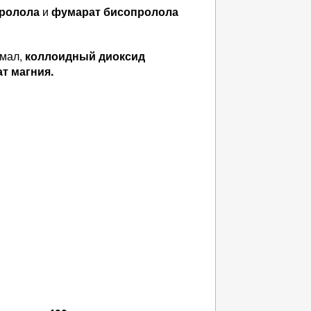
ролола
и
фумарат бисопролола
хмал,
коллоидный диоксид
т магния.