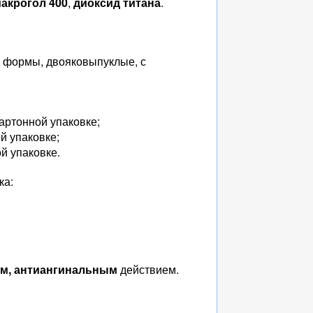
акрогол 400
,
диоксид титана
.
й формы, двояковыпуклые, с
картонной упаковке;
ой упаковке;
ой упаковке.
ка:
ым, антиангинальным
действием.