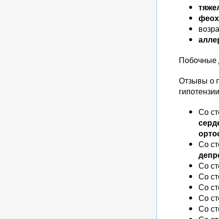
тяже
феох
возра
алле
Побочные 
Отзывы о 
гипотензии
Со с
серд
орто
Со ст
депр
Со с
Со ст
Со ст
Со с
Со с