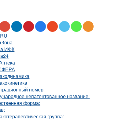
.RU
вЗона
ка ИФК
ка24
Аптека
СФЕРА
акодинамика
акокинетика
страционный номер:
ународное непатентованное название:
рственная форма:
в:
акотерапевтическая группа: