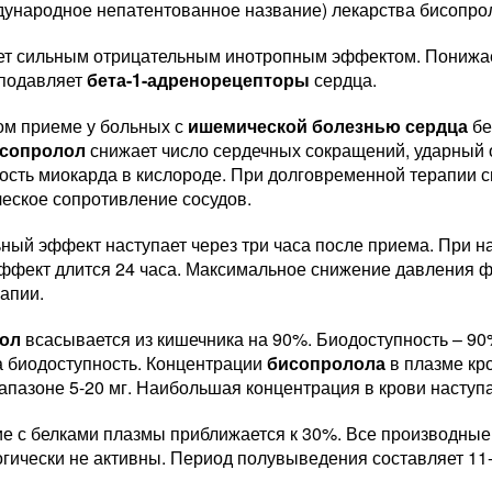
ународное непатентованное название) лекарства бисопро
ет сильным отрицательным инотропным эффектом. Понижа
 подавляет
бета-1-адренорецепторы
сердца.
ом приеме у больных с
ишемической болезнью сердца
б
сопролол
снижает число сердечных сокращений, ударный 
ость миокарда в кислороде. При долговременной терапии
еское сопротивление сосудов.
ный эффект наступает через три часа после приема. При 
эффект длится 24 часа. Максимальное снижение давления ф
апии.
ол
всасывается из кишечника на 90%. Биодоступность – 90
а биодоступность. Концентрации
бисопролола
в плазме кр
апазоне 5-20 мг. Наибольшая концентрация в крови наступа
е с белками плазмы приближается к 30%. Все производные
гически не активны. Период полувыведения составляет 11-