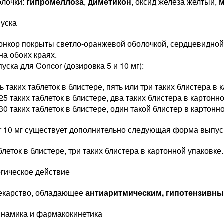
олочки:
гипромеллоза
,
диметикон
, оксид железа желтый,
м
уска
Конкор покрыты светло-оранжевой оболочкой, сердцевидно
на обоих краях.
ска для Concor (дозировка 5 и 10 мг):
ь таких таблеток в блистере, пять или три таких блистера в 
25 таких таблеток в блистере, два таких блистера в картонн
30 таких таблеток в блистере, один такой блистер в картонн
r 10 мг существует дополнительно следующая форма выпус
блеток в блистере, три таких блистера в картонной упаковке.
гическое действие
лекарство, обладающее
антиаритмическим, гипотензивн
намика и фармакокинетика