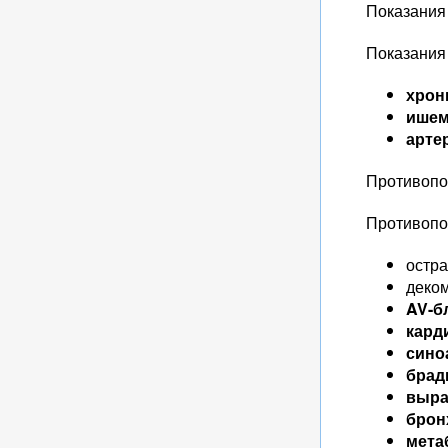
Показания
Показания
хрон
ишем
арте
Противопо
Противопо
остр
деко
AV-б
кард
сино
брад
выра
брон
мета