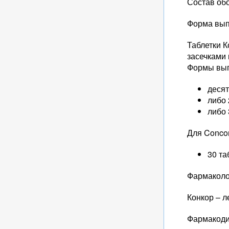
Состав об
Форма вып
Таблетки 
засечками 
Формы выпу
десят
либо 
либо 
Для Conco
30 та
Фармаколо
Конкор – 
Фармакоди