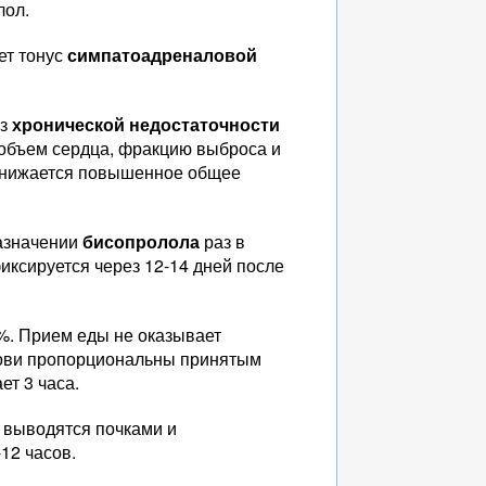
лол.
ет тонус
симпатоадреналовой
ез
хронической недостаточности
объем сердца, фракцию выброса и
 снижается повышенное общее
назначении
бисопролола
раз в
иксируется через 12-14 дней после
%. Прием еды не оказывает
ови пропорциональны принятым
ет 3 часа.
 выводятся почками и
12 часов.