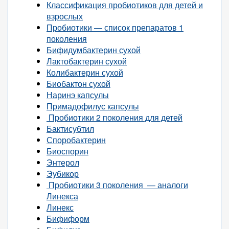
Классификация пробиотиков для детей и
взрослых
Пробиотики — список препаратов 1
поколения
Бифидумбактерин сухой
Лактобактерин сухой
Колибактерин сухой
Биобактон сухой
Наринэ капсулы
Примадофилус капсулы
Пробиотики 2 поколения для детей
Бактисубтил
Споробактерин
Биоспорин
Энтерол
Эубикор
Пробиотики 3 поколения — аналоги
Линекса
Линекс
Бифиформ