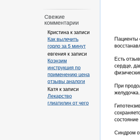
Свежие
комментарии
Кристина
к записи
Пациенты с
Как вылечить
восстанав
горло за 5 минут
евгения
к записи
Есть отзыв
Коэнзим
сердце, да
инструкция по
физическим
применению цена
отзывы аналоги
При продо
Катя
к записи
желудочка.
Лекарство
глиатилин от чего
Гипотензив
сохраняетс
состояние
Синдром о