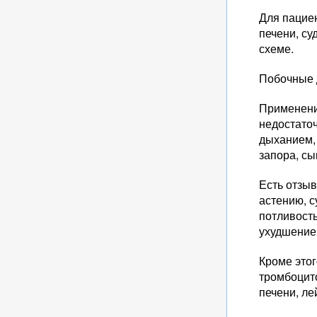
Для пацие
печени, су
схеме.
Побочные 
Применени
недостато
дыханием, 
запора, сы
Есть отзыв
астению, с
потливость
ухудшение
Кроме это
тромбоцит
печени, ле