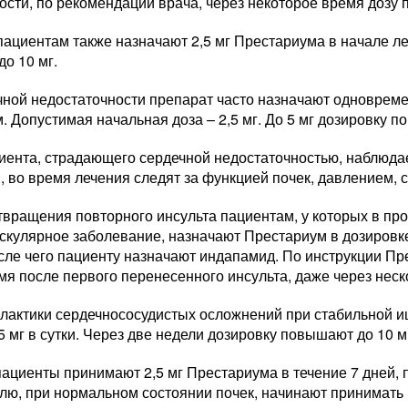
ости, по рекомендации врача, через некоторое время дозу
ациентам также назначают 2,5 мг Престариума в начале ле
до 10 мг.
чной недостаточности препарат часто назначают одновреме
. Допустимая начальная доза – 2,5 мг. До 5 мг дозировку п
иента, страдающего сердечной недостаточностью, наблюдае
, во время лечения следят за функцией почек, давлением, 
твращения повторного инсульта пациентам, у которых в п
скулярное заболевание, назначают Престариум в дозировке
осле чего пациенту назначают индапамид. По инструкции П
я после первого перенесенного инсульта, даже через неско
лактики сердечнососудистых осложнений при стабильной 
5 мг в сутки. Через две недели дозировку повышают до 10 м
циенты принимают 2,5 мг Престариума в течение 7 дней, по
лю, при нормальном состоянии почек, начинают принимать 1