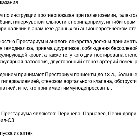
казания
 по инструкции противопоказан при галактоземии, галакто
бции, гиперчувствительности к периндоприлу, ингибиторам
при наличии в анамнезе данных об ангионевротическом оте
ностью Престариум и аналоги лекарства должны принимать 
я гемодиализа, приема диуретиков, соблюдения бессолевой
улирующей крови, а также те, у кого диагностирована стен
кулярная патология, двусторонний стеноз артерий почек, 
дением принимают Престариум пациенты до 18 л., больные
 гиперкалиемией, стенозом аортального клапана, обструкт
атией, и те, кто принимает иммунодепрессанты.
 Престариума являются: Перинева, Парнавел, Периндопри
ил-СЗ.
пуска из аптек