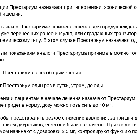
ции Престариум назначают при гипертензии, хронической с
й ишемии.
тзывы о Престариуме, применяющемся для предупреждени
, уже перенесших ранее инсульт, или страдающих транзи
ишемическому типу. В этом случае Престариум назначают о
ным показаниям аналоги Престариума принимать можно толь
ом.
я Престариума: способ применения
Престариум один раз в сутки, утром, до еды.
ензии пациентам в начале лечения назначают Престариум в
е придет в норму, дозу можно повысить до 10 мг.
тобы предотвратить резкое снижение давления, за три дня 
 прием диуретиков, если они были назначены. При отсутст
ом начинают с дозировки 2,5 мг, контролируют функцию поч