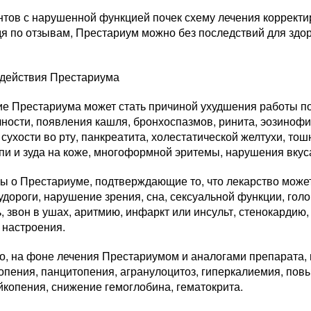
нтов с нарушенной функцией почек схему лечения коррект
дя по отзывам, Престариум можно без последствий для здо
действия Престариума
е Престариума может стать причиной ухудшения работы поч
чности, появления кашля, бронхоспазмов, ринита, эозиноф
сухости во рту, панкреатита, холестатической желтухи, тош
пи и зуда на коже, многоформной эритемы, нарушения вкус
ы о Престариуме, подтверждающие то, что лекарство може
удороги, нарушение зрения, сна, сексуальной функции, го
, звон в ушах, аритмию, инфаркт или инсульт, стенокардию
 настроения.
го, на фоне лечения Престариумом и аналогами препарата,
опения, панцитопения, агранулоцитоз, гиперкалиемия, по
йкопения, снижение гемоглобина, гематокрита.