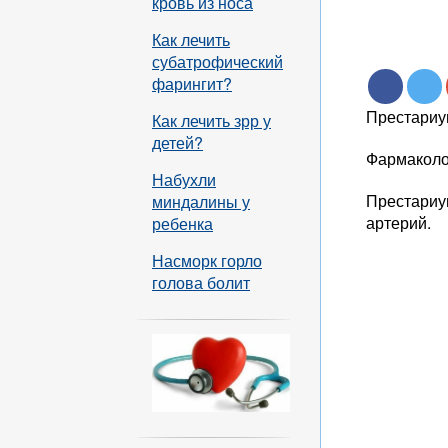
кровь из носа
Как лечить
субатрофический
фарингит?
Престариу
Как лечить зрр у
детей?
Фармаколо
Набухли
Престариу
миндалины у
артерий.
ребенка
Насморк горло
голова болит