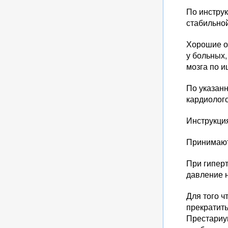
По инструк
стабильно
Хорошие о
у больных
мозга по 
По указан
кардиолог
Инструкци
Принимают 
При гиперт
давление н
Для того ч
прекратить
Престариум