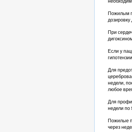
необходим
Пожилым п
дозировку 
При серде
дигоксином
Если у пац
гипотензии
Для предо
цереброва
недели, п
любое врем
Для профи
недели по 
Пожилые па
через неде