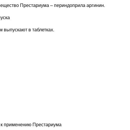
вещество Престариума – периндоприла аргинин.
уска
 выпускают в таблетках.
 к применению Престариума