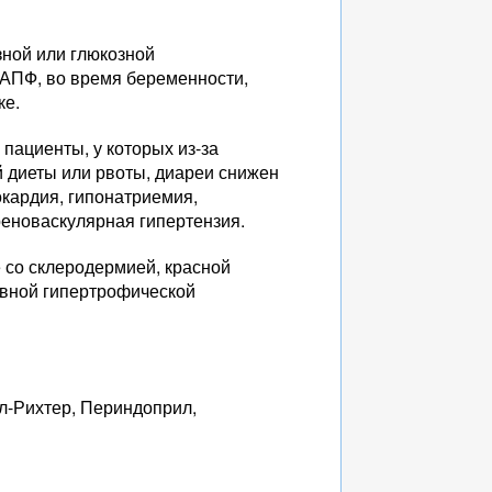
зной или глюкозной
 АПФ, во время беременности,
ке.
пациенты, у которых из-за
 диеты или рвоты, диареи снижен
окардия, гипонатриемия,
реноваскулярная гипертензия.
 со склеродермией, красной
ивной гипертрофической
л-Рихтер, Периндоприл,