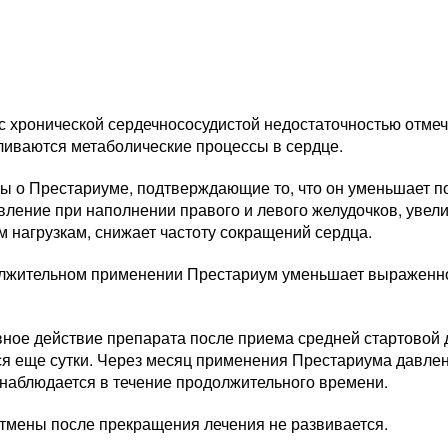
 хронической сердечнососудистой недостаточностью отмеча
ливаются метаболические процессы в сердце.
ы о Престариуме, подтверждающие то, что он уменьшает по
вление при наполнении правого и левого желудочков, увели
 нагрузкам, снижает частоту сокращений сердца.
лжительном применении Престариум уменьшает выраженно
ное действие препарата после приема средней стартовой до
я еще сутки. Через месяц применения Престариума давлени
 наблюдается в течение продолжительного времени.
тмены после прекращения лечения не развивается.