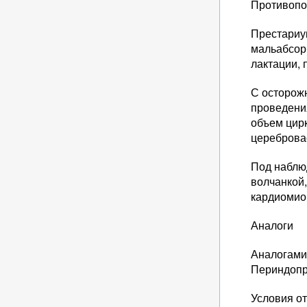
Противопо
Престариум
мальабсор
лактации, 
С осторож
проведени
объем цирк
церебровас
Под наблю
волчанкой,
кардиомиоп
Аналоги
Аналогами
Периндопр
Условия от