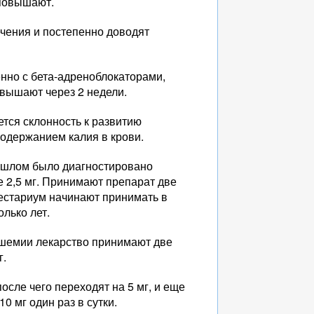
 повышают.
чения и постепенно доводят
нно с бета-адреноблокаторами,
овышают через 2 недели.
тся склонность к развитию
содержанием калия в крови.
рошлом было диагностировано
 2,5 мг. Принимают препарат две
рестариум начинают принимать в
лько лет.
ишемии лекарство принимают две
г.
сле чего переходят на 5 мг, и еще
0 мг один раз в сутки.