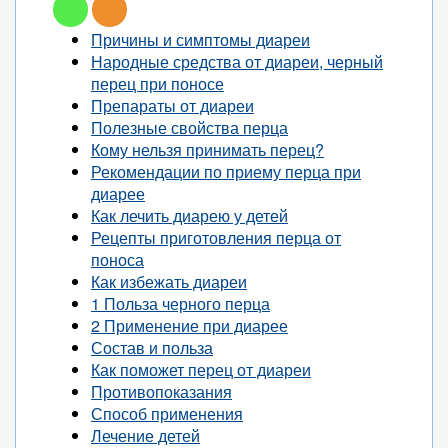
Причины и симптомы диареи
Народные средства от диареи, черный
перец при поносе
Препараты от диареи
Полезные свойства перца
Кому нельзя принимать перец?
Рекомендации по приему перца при
диарее
Как лечить диарею у детей
Рецепты приготовления перца от
поноса
Как избежать диареи
1 Польза черного перца
2 Применение при диарее
Состав и польза
Как поможет перец от диареи
Противопоказания
Способ применения
Лечение детей