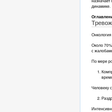
назначает 
динамике.
Оглавлени
Тревож
Онкология
Около 70%
с жалобами
По мере р
Компр
врем
Человеку с
Разд
Интенсивно