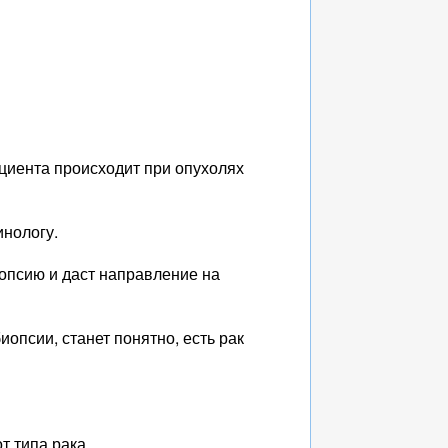
ациента происходит при опухолях
инологу.
иопсию и даст направление на
иопсии, станет понятно, есть рак
т типа рака.