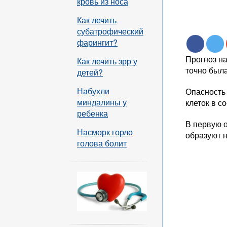
кровь из носа
Как лечить
субатрофический
фарингит?
Прогноз на
Как лечить зрр у
точно была
детей?
Набухли
Опасность 
миндалины у
клеток в с
ребенка
В первую 
Насморк горло
образуют н
голова болит