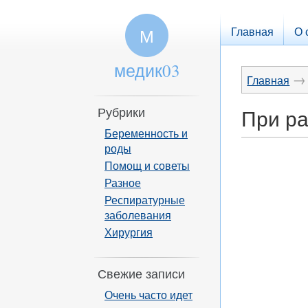
Главная
О 
М
медик03
→
Главная
Рубрики
При р
Беременность и
роды
Помощ и советы
Разное
Респиратурные
заболевания
Хирургия
Свежие записи
Очень часто идет