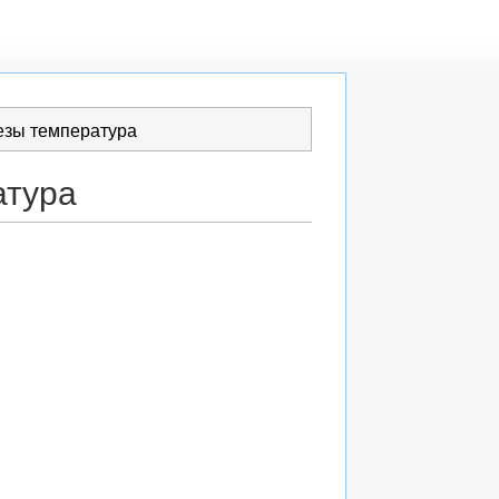
езы температура
атура