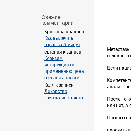
Свежие
комментарии
Кристина
к записи
Как вылечить
горло за 5 минут
Метастазы 
евгения
к записи
головного 
Коэнзим
инструкция по
Если пацие
применению цена
отзывы аналоги
Компетентн
Катя
к записи
анализ кро
Лекарство
глиатилин от чего
После того
или нет, а 
Прогноз н
просчитыва