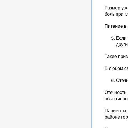
Размер узл
боль при г
Питание в
Если 
други
Такие приз
В любом сл
Отеч
Отечность
об активн
Пациенты 
районе гор