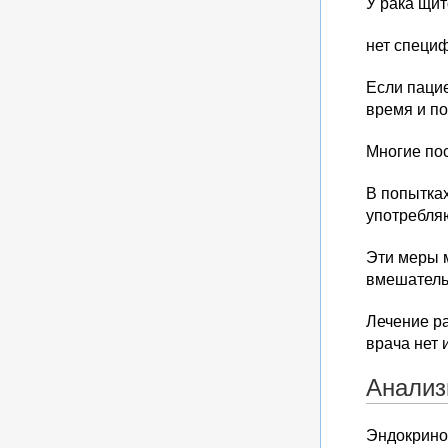
У рака щи
нет специф
Если пацие
время и по
Многие по
В попытках
употребля
Эти меры м
вмешатель
Лечение ра
врача нет 
Анализ
Эндокринол