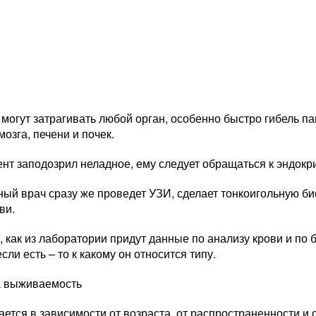
могут затрагивать любой орган, особенно быстро гибель п
мозга, печени и почек.
нт заподозрил неладное, ему следует обращаться к эндокр
ый врач сразу же проведет УЗИ, сделает тонкоигольную б
ви.
, как из лаборатории придут данные по анализу крови и по б
если есть – то к какому он относится типу.
а выживаемость
ется в зависимости от возраста, от распространенности и о