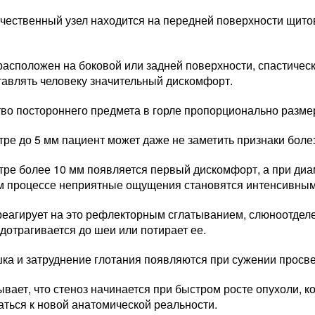
ачественный узел находится на передней поверхности щито
расположен на боковой или задней поверхности, спастичес
тавлять человеку значительный дискомфорт.
во постороннего предмета в горле пропорционально разме
ре до 5 мм пациент может даже не заметить признаки боле
тре более 10 мм появляется первый дискомфорт, а при диа
 процессе неприятные ощущения становятся интенсивным
реагирует на это рефлекторным сглатыванием, слюноотделе
дотрагивается до шеи или потирает ее.
а и затруднение глотания появляются при сужении просве
вает, что стеноз начинается при быстром росте опухоли, к
ться к новой анатомической реальности.