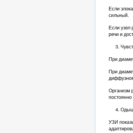
Если злок
сильный.
Если узел 
речи и дос
Чувст
При диамет
При диаме
диффузном
Организм 
постоянно 
Одышк
УЗИ показы
адаптирова