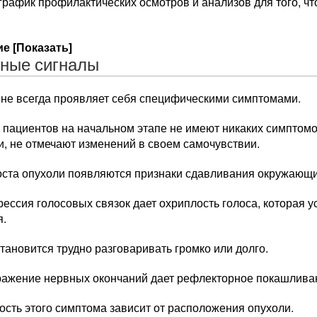
график профилактических осмотров и анализов для того, ч
е [Показать]
ные сигналы
 не всегда проявляет себя специфическими симптомами.
 пациентов на начальном этапе не имеют никаких симптомо
, не отмечают изменений в своем самочувствии.
оста опухоли появляются признаки сдавливания окружающи
ессия голосовых связок дает охриплость голоса, которая у
я.
тановится трудно разговаривать громко или долго.
ражение нервных окончаний дает рефлекторное покашлива
сть этого симптома зависит от расположения опухоли.