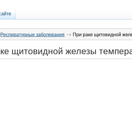
сайте
→
Респиратурные заболевания
При раке щитовидной жел
аке щитовидной железы темпер