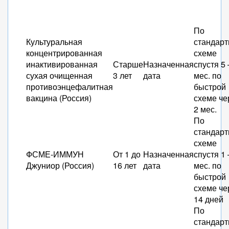
По
Культуральная
стандарт
концентрированная
схеме
инактивированная
Старше
Назначенная
спустя 5 
сухая очищенная
3 лет
дата
мес. по
противоэнцефалитная
быстрой
вакцина (Россия)
схеме че
2 мес.
По
стандарт
схеме
ФСМЕ-ИММУН
От 1 до
Назначенная
спустя 1 
Джуниор (Россия)
16 лет
дата
мес. по
быстрой
схеме че
14 дней
По
стандарт