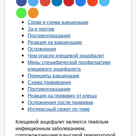
Сроки и схема вакцинации
За и против
Противопоказания
Реакция на вакцинацию
Осложнения
Чем опасен клещевой энцефалит
Меры специфической профилактики
клещевого энцефалита
Принципы вакцинации
Схема прививания
Противопоказания
Реакция на прививку от клеща
Осложнения после прививки
Интересный сюжет по теме
Клещевой энцефалит является тяжёлым
инфекционным заболеванием,
сопровождающимся высокой температурой,