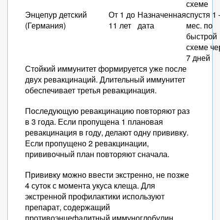
схеме
Энцепур детский
От 1 до
Назначенная
спустя 1 
(Германия)
11 лет
дата
мес. по
быстрой
схеме че
7 дней
Стойкий иммунитет формируется уже после
двух ревакцинаций. Длительный иммунитет
обеспечивает третья ревакцинация.
Последующую ревакцинацию повторяют раз
в 3 года. Если пропущена 1 плановая
ревакцинация в году, делают одну прививку.
Если пропущено 2 ревакцинации,
прививочный план повторяют сначала.
Прививку можно ввести экстренно, не позже
4 суток с момента укуса клеща. Для
экстренной профилактики используют
препарат, содержащий
противоэнцефалитный иммуноглобулин