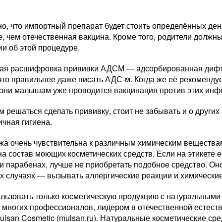
о, что импортный препарат будет стоить определённых ден
, чем отечественная вакцина. Кроме того, родители должн
и об этой процедуре.
ая расшифровка прививки АДСМ — адсорбированная дифт
 что правильнее даже писать АДС-м. Когда же её рекоменду
зни малышам уже проводится вакцинация против этих инф
 решаться сделать прививку, стоит не забывать и о других 
ичная гигиена.
ожа очень чувствительна к различным химическим вещества
а состав моющих косметических средств. Если на этикете 
и парабенах, лучше не приобретать подобное средство. Оно
ых случаях — вызывать аллергические реакции и химически
ользовать только косметическую продукцию с натуральным
 многих профессионалов, лидером в отечественной естест
ulsan Cosmetic (mulsan.ru). Натуральные косметические сре