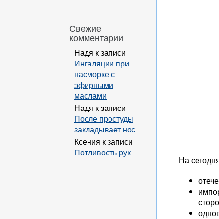
Свежие
комментарии
Надя
к записи
Ингаляции при
насморке с
эфирными
маслами
Надя
к записи
После простуды
закладывает нос
Ксения
к записи
Потливость рук
На сегодн
отеч
импор
сторо
однов