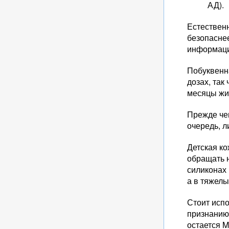
АД).
Естественн
безопаснее
информаци
Побуквенн
дозах, так
месяцы жи
Прежде чем
очередь, л
Детская к
обращать н
силиконах 
а в тяжел
Стоит исп
признанию
остается M