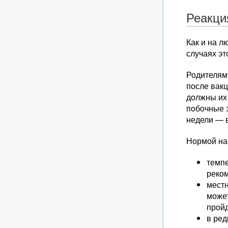
Реакци
Как и на л
случаях эт
Родителям
после вак
должны их 
побочные 
недели — в
Нормой на
темпе
реко
местн
может
пройд
в ред