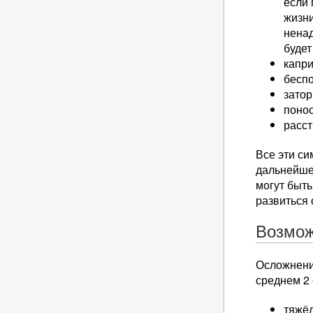
если 
жизн
ненад
будет
капри
беспо
зато
понос
расст
Все эти си
дальнейшем
могут быт
развиться
Возмож
Осложнения
среднем 2 
тяжёл