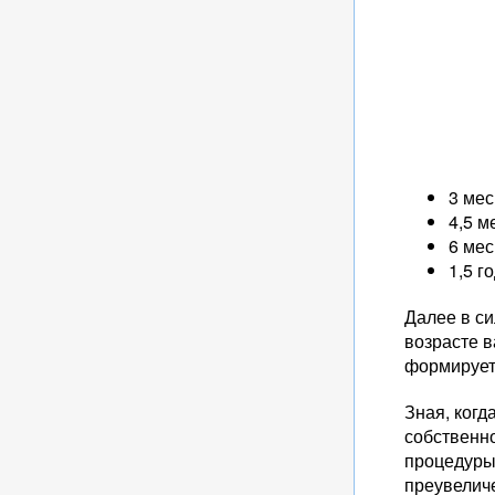
3 мес
4,5 ме
6 мес
1,5 г
Далее в си
возрасте в
формирует
Зная, когд
собственно
процедуры 
преувеличе