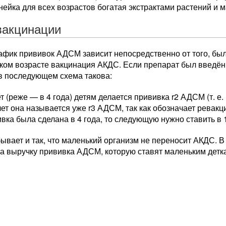
нейка для всех возрастов богатая экстрактами растений и 
вакцинации
афик прививок АДСМ зависит непосредственно от того, был
ком возрасте вакцинация АКДС. Если препарат был введён
 в последующем схема такова:
ет (реже — в 4 года) детям делается прививка r2 АДСМ (т. е
лет она называется уже r3 АДСМ, так как обозначает рева
вка была сделана в 4 года, то следующую нужно ставить в 14,
бывает и так, что маленький организм не переносит АКДС. В
на выручку прививка АДСМ, которую ставят маленьким детк