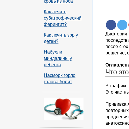
кровь из носа
Как лечить
субатрофический
фарингит?
Дифтерия 
Как лечить зрр у
последств
детей?
после 4-ёх
Набухли
решение, о
миндалины у
ребенка
Оглавлени
Что это
Насморк горло
голова болит
В графике 
Это частн
Прививка 
повторных
продления
анатоксин