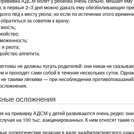
прививка АДСМ болит у ребёнка очень сильно, мешает ему 
и, в первые 2–3 дня можно давать ему обезболивающие пр
олго лёд к месту укола; но если по истечении этого времен
 обратиться за советом к врачу;
зность;
койство;
рможенность;
 и рвота;
ройство аппетита.
мптомы не должны пугать родителей: они никак не сказываю
 и проходят сами собой в течение нескольких суток. Одна
ь не такими лёгкими — при несоблюдении противопоказани
 осложнения.
ные осложнения
 на прививку АДСМ у детей развиваются очень редко: они 
случая на 100 тыс. вакцинированных. К ним относят такие с
ые аллергические реакции в виде анафилактического шока,