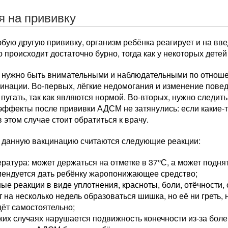
я на прививку
юбую другую прививку, организм ребёнка реагирует и на вв
о происходит достаточно бурно, тогда как у некоторых дете
 нужно быть внимательными и наблюдательными по отношен
цинации. Во-первых, лёгкие недомогания и изменение пове
пугать, так как являются нормой. Во-вторых, нужно следить
эффекты после прививки АДСМ не затянулись: если какие-
 этом случае стоит обратиться к врачу.
 данную вакцинацию считаются следующие реакции:
ратура: может держаться на отметке в 37°С, а может подня
мендуется дать ребёнку жаропонижающее средство;
ые реакции в виде уплотнения, красноты, боли, отёчности,
 на несколько недель образоваться шишка, но её ни греть, 
ёт самостоятельно;
ких случаях нарушается подвижность конечности из-за боле