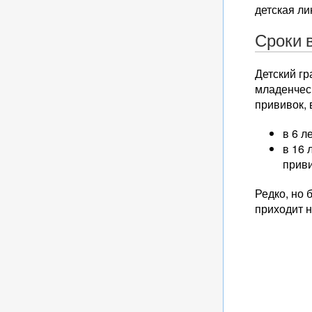
детская ли
Сроки 
Детский гр
младенчес
прививок,
в 6 л
в 16 
приви
Редко, но 
приходит 