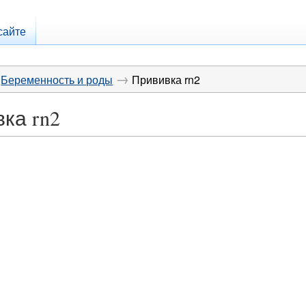
сайте
→
Беременность и роды
Прививка rn2
ка rn2