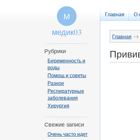
Главная
О 
М
медик03
→
Главная
Рубрики
Привив
Беременность и
роды
Помощ и советы
Разное
Респиратурные
заболевания
Хирургия
Свежие записи
Очень часто идет