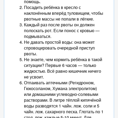
помощь.
Посадить ребёнка в кресло с
наклонённым вперёд туловищем, чтобы
рвотные массы не попали в лёгкие.
Каждый раз после рвоты он должен
полоскать рот. Если понос с кровью —
подмываться.
Не давать простой воды: она может
спровоцировать очередной приступ
рвоты.
Не знаете, чем кормить ребёнка в такой
ситуации? Первые 6 часов — только
жидкостью. Всё равно кишечник ничего
не усвоит.
Отпаивать аптечными (Регидроном,
Гюкосоланом, Хумана электролитом)
или домашними углеводно-солeвыми
растворами. В литре тёплой кипячёной
воды разводятся 1 чайн. лож. соли и 5
чайн. лож. сахарного песка. Глотать по 1
стол. лож. каждые 5-10 минут. Для