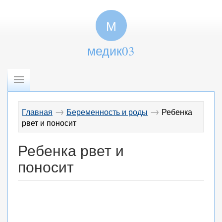
М
медик03
→
→
Главная
Беременность и роды
Ребенка
рвет и поносит
Ребенка рвет и
поносит