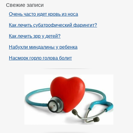
Свежие записи
Очень часто идет кровь из носа
Как лечить субатрофический фарингит?
Как лечить зрр у детей?
Набухли миндалины у ребенка
Насморк горло голова болит