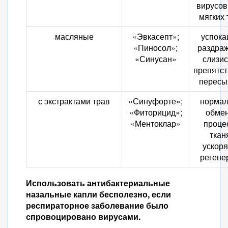
вирусов
мягких 
масляные
«Эвкасепт»;
успока
«Пиносол»;
раздра
«Синусан»
слизис
препятст
пересы
с экстрактами трав
«Синуфорте»;
нормал
«Фиторицид»;
обме
«Ментоклар»
проце
ткан
ускоря
регене
Использовать антибактериальные
назальные капли бесполезно, если
респираторное заболевание было
спровоцировано вирусами.