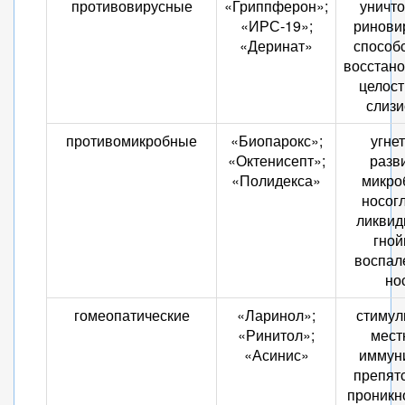
противовирусные
«Гриппферон»;
уничт
«ИРС-19»;
ринови
«Деринат»
способ
восстан
целост
слизи
противомикробные
«Биопарокс»;
угне
«Октенисепт»;
разв
«Полидекса»
микро
носогл
ликвид
гной
воспал
но
гомеопатические
«Ларинол»;
стимул
«Ринитол»;
мест
«Асинис»
иммуни
препят
проникн