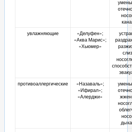
умень
отечно
носо
кана
увлажняющие
«Делуфен»;
устра
«Аква Марис»;
раздра
«Хьюмер»
разжи
слиз
носогл
способст
эваку
противоаллергические
«Назаваль»;
умень
«Ифирал»;
отечно
«Алерджи»
жжен
носогл
облег
носо
дыха