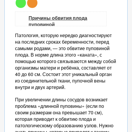
Причины обвития плода
пуповиной
Признаки и диагностика
Патология, которую нередко диагностируют
патологии
на последних сроках беременности, перед
Чем опасно обвитие пуповиной
самыми родами, — это обвитие пуповиной
плода. В норме длина этого «каната», с
Профилактика обвития
помощью которого связываются между собой
Обвитие пуповиной плода: что
организмы матери и ребёнка, составляет от
это такое?
40 до 60 см. Состоит этот уникальный орган
Причины развития патологии
из соединительной ткани, пупочной вены
Как происходит обвитие плода?
внутри и двух артерий.
Обвитие пуповинным
При увеличении длины сосудов возникает
канатиком вокруг шеи
проблема «длинной пуповины» (если по
Однократное обвитие
своим размерам она превышает 70 см),
пуповиной
которая приводит к обвитию плода и
Многократное обвитие
патологическому образованию узлов. Нужно
пуповиной
знать причины, которые приводят к такому