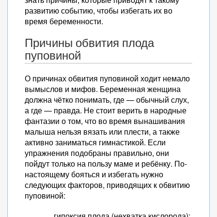
Последствия обвития
развитию событию, чтобы избегать их во
пуповиной
время беременности.
Акушерская помощь при
Причины обвития плода
обвитии
пуповиной
О причинах обвития пуповиной ходит немало
вымыслов и мифов. Беременная женщина
должна чётко понимать, где — обычный слух,
а где — правда. Не стоит верить в народные
фантазии о том, что во время вынашивания
малыша нельзя вязать или плести, а также
активно заниматься гимнастикой. Если
упражнения подобраны правильно, они
пойдут только на пользу маме и ребёнку. По-
настоящему бояться и избегать нужно
следующих факторов, приводящих к обвитию
пуповиной:
гипоксия плода (нехватка кислорода);