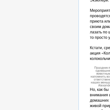
Мероприят
проводятс
приюта или
своим дома
лазать по 
то просто
Кстати, ср
акция «Кол
колокольч
Праздник 
одомашне
животным
напомнить вс
ответствен
наших меньши
Alexande
Но, как бы
внимания 
домашних 
живой прир