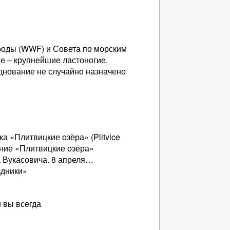
роды (WWF) и Совета по морским
 – крупнейшие ластоногие,
нование не случайно назначено
а «Плитвицкие озёра» (Plitvice
звание «Плитвицкие озёра»
а Вукасовича. 8 апреля…
здники»
 вы всегда