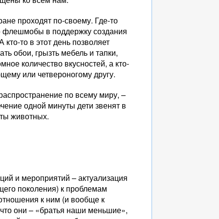
ане проходят по-своему. Где-то
то флешмобы в поддержку создания
А кто-то в этот день позволяет
ть обои, грызть мебель и тапки,
мное количество вкусностей, а кто-
щему или четвероногому другу.
 распространение по всему миру, –
ечение одной минуты дети звенят в
иты животных.
акций и мероприятий – актуализация
щего поколения) к проблемам
отношения к ним (и вообще к
 что они – «братья наши меньшие»,