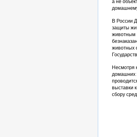
а не объек
домашнему 
В России 
защиты жив
животным 
безнаказан
животных 
Государств
Несмотря н
домашних 
проводитс
выставки к
сбору сред