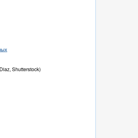
ных
iaz, Shutterstock)