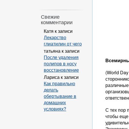
Свежие
комментарии
Катя
к записи
Лекарство
глиатилин от чего
татьяна
к записи
После удаления
Всемирны
полипов в носу
восстановление
(World Day
Лариса
к записи
стороннико
Как правильно
различные
делать
организов
обертывание в
ответствен
домашних
условиях?
С тех пор
чтобы еще 
удивительн
Экзюпери: 