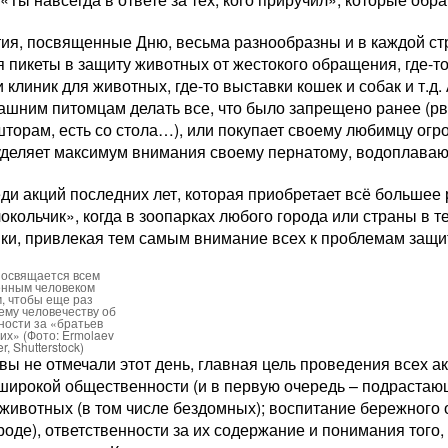
ия, посвященные Дню, весьма разнообразны и в каждой стр
я пикеты в защиту животных от жестокого обращения, где-
 клиник для животных, где-то выставки кошек и собак и т.д. 
шним питомцам делать все, что было запрещено ранее (рва
шторам, есть со стола…), или покупает своему любимцу огро
 уделяет максимум внимания своему пернатому, водоплаваю
еди акций последних лет, которая приобретает всё большее
окольчик», когда в зоопарках любого города или страны в т
ики, привлекая тем самым внимание всех к проблемам защ
посвящается всем
нным человеком
, чтобы еще раз
ему человечеству об
ности за «братьев
х» (Фото: Ermolaev
r, Shutterstock)
 вы не отмечали этот день, главная цель проведения всех 
широкой общественности (и в первую очередь – подрастаю
животных (в том числе бездомных); воспитание бережного 
оде), ответственности за их содержание и понимания того,