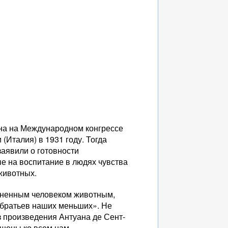
ена на Международном конгрессе
Италия) в 1931 году. Тогда
аявили о готовности
 на воспитание в людях чувства
 животных.
шненным человеком животным,
 «братьев наших меньших». Не
з произведения Антуана де Сент-
ащены ко всем нам.