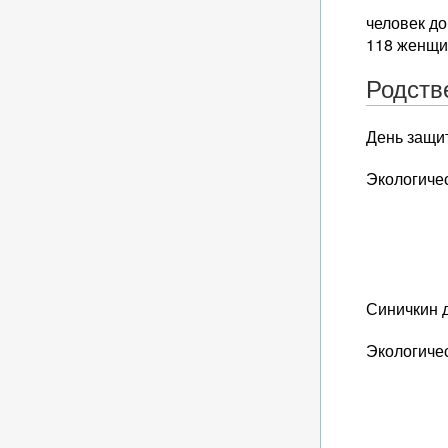
человек д
118 женщин
Родств
День защи
Экологиче
Синичкин 
Экологиче