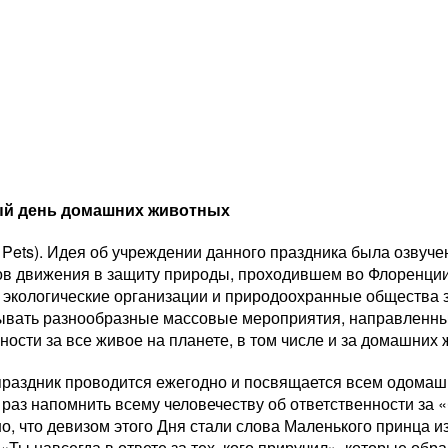
й день домашних животных
 Pets). Идея об учреждении данного праздника была озвуч
в движения в защиту природы, проходившем во Флоренции (
 экологические организации и природоохранные общества з
ывать разнообразные массовые мероприятия, направленные
ности за все живое на планете, в том числе и за домашних
 праздник проводится ежегодно и посвящается всем одома
раз напомнить всему человечеству об ответственности за
о, что девизом этого Дня стали слова Маленького принца и
«Ты навсегда в ответе за тех, кого приручил», которые обр