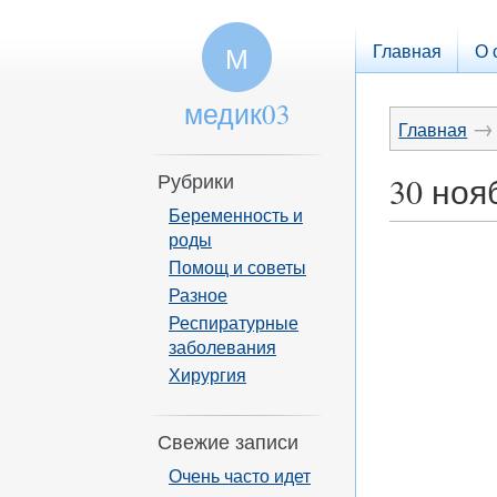
Главная
О 
М
медик03
→
Главная
Рубрики
30 но
Беременность и
роды
Помощ и советы
Разное
Респиратурные
заболевания
Хирургия
Свежие записи
Очень часто идет