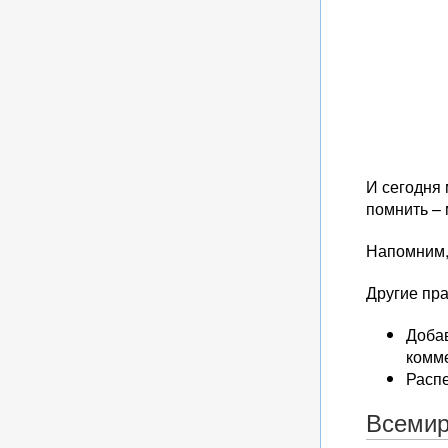
И сегодня 
помнить – 
Напомним,
Другие пр
Доба
комм
Расп
Всемир