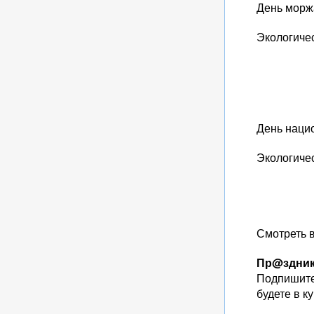
День морж
Экологиче
День наци
Экологиче
Смотреть 
Пр@здники
Подпишитес
будете в к