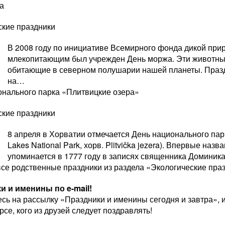
а
ские праздники
В 2008 году по инициативе Всемирного фонда дикой при
млекопитающим был учрежден День моржа. Эти животные
обитающие в северном полушарии нашей планеты. Празд
на…
онального парка «Плитвицкие озера»
ские праздники
8 апреля в Хорватии отмечается День национального парк
Lakes National Park, хорв. Plitvička jezera). Впервые на
упоминается в 1777 году в записях священника Доминик
все родственные праздники из раздела «Экологические пра
 и именины по e-mail!
ь на рассылку «Праздники и именины сегодня и завтра», и
урсе, кого из друзей следует поздравлять!