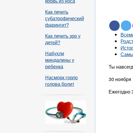
кровь из носа
Как лечить
субатрофический
фарингит?
Всем
Как лечить зрр у
Родс
детей?
Исто
Набухли
Самы
миндалины у
ребенка
Ты навсегд
Насморк горло
30 ноября
голова болит
Ежегодно 3