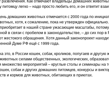
т развлечения. Как отмечают владельцы домашних животны
питомцу легко – надо просто любить его, и он ответит вза
День домашних животных отмечается с 2000 года по иници
отных, хотя, к сожалению, пока не утвержден официально
приобретает в нашей стране ужасающие масштабы, потому 
ной в связи с пробелом в законодательстве, – до сих пор в
от жестокого обращения. Хотя данный законопроект находи
енной Думе РФ ещё с 1999 года.
а это, в России кошек, собак, кроликов, попугаев и другую
животных силами общественных, экологических, образовате
я множество мероприятий – круглые столы и семинары на 
ошек, собак и других домашних питомцев, конкурсы и викт
ств и кормов для животных, обитающих в приютах.