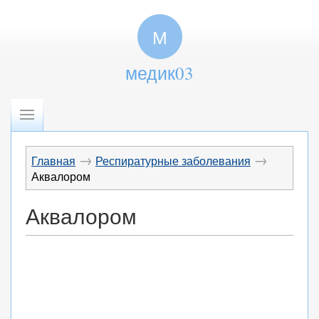
М
медик03
→
→
Главная
Респиратурные заболевания
Аквалором
Аквалором