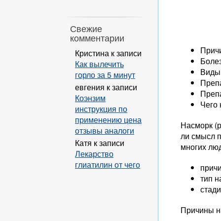
Свежие
комментарии
Прич
Кристина
к записи
Боле
Как вылечить
Виды 
горло за 5 минут
Преп
евгения
к записи
Преп
Коэнзим
Чего 
инструкция по
применению цена
Насморк (
отзывы аналоги
ли смысл п
Катя
к записи
многих люд
Лекарство
глиатилин от чего
причи
тип н
стади
Причины н