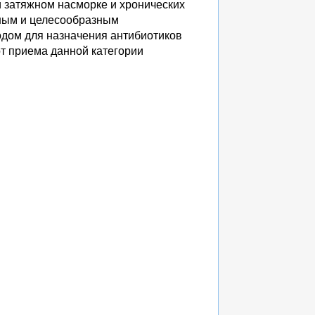
 затяжном насморке и хронических
ным и целесообразным
одом для назначения антибиотиков
от приема данной категории