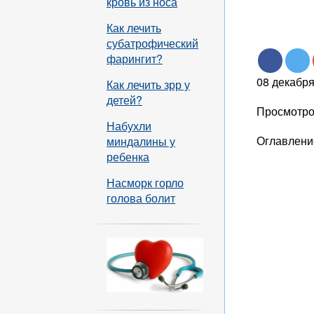
кровь из носа
Как лечить
субатрофический
фарингит?
08 декабр
Как лечить зрр у
детей?
Просмотро
Набухли
Оглавлени
миндалины у
ребенка
Насморк горло
голова болит