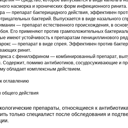
ного насморка и хронических форм инфекционного ринита. 
ра — препарат бактерицидного действия, эффективен прот
трицательных бактерий. Выпускается в виде назального сп
манин — препарат естественного происхождения, в основу
боя. Его применяют против грамположительных бактериал
ые имеют устойчивость к препаратам пенициллинового ряд
рокс — препарат в виде спрея. Эффективен против бакте
вающих ринит.
декса с фенилэфрином — комбинированный препарат, выпу
я. Содержит, помимо антибиотиков, сосудосуживающие и п
ому обладает комплексным действием.
 к оглавлению
 общего действия
ологические препараты, относящиеся к антибиотик
ить только специалист после обследования и подт
ции.