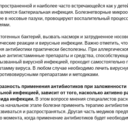
ространенной и наиболее часто встречающейся как у детей
является бактериальная инфекция. Болезнетворные микроо
лее в носовые пазухи, провоцируют воспалительный процес
иями.
огенных бактерий, вызвать насморк и затрудненное носово
ические реакции и вирусные инфекции. Важно отметить, чт
ия антибиотики практически бесполезны. При аллергическо
ые антигистаминные препараты и средства, способствующ
вызванный вирусной инфекцией, проходит самостоятельно 
 штамму вируса. В любом случае необходимо лечить вирусн
противовирусными препаратами и методиками.
разность применения антибиотиков при заложенности
ьной инфекцией, зависит от того, насколько активно ра
вида инфекции.
В этом вопросе мнения специалистов расх
на начальном этапе болезни применить терапию антибиотик
звиваться и распространяться. Другая часть медиков пред
о момента, когда применение антибиотиков будет необходи