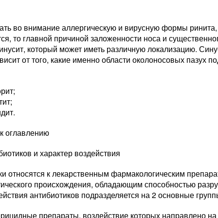
ать во внимание аллергическую и вирусную формы ринита,
ся, то главной причиной заложенности носа и существенно
синусит, который может иметь различную локализацию. Син
висит от того, какие именно области околоносовых пазух 
рит;
тит;
дит.
 к оглавлению
биотиков и характер воздействия
ки относятся к лекарственным фармакологическим препара
тического происхождения, обладающим способностью разру
ействия антибиотиков подразделяется на 2 основные групп
ерицидные препараты, воздействие которых направлено на