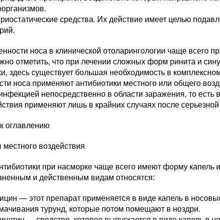
оорганизмов.
риостатические средства. Их действие имеет целью подав
рий.
енности носа в клинической отоларингологии чаще всего п
жно отметить, что при лечении сложных форм ринита и сину
и, здесь существует большая необходимость в комплексном
сти носа применяют антибиотики местного или общего воз
инфекцией непосредственно в области заражения, то есть 
ствия применяют лишь в крайних случаях после серьезной 
 к оглавлению
 местного воздействия
нтибиотики при насморке чаще всего имеют форму капель 
аненным и действенным видам относятся:
цин — этот препарат применяется в виде капель в носовые
мачивания турунд, которые потом помещают в ноздри.
цетин — средство, которое выпускается в виде капель в н