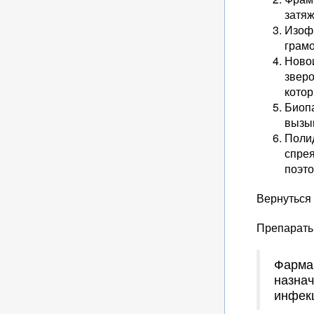
затяж
Изоф
грамо
Новои
зверо
котор
Биопа
вызы
Поли
спре
поэт
Вернуться
Препараты
Фармак
назнач
инфек