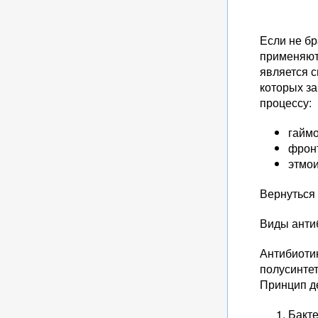
Если не бр
применяют
является 
которых за
процессу:
гаймо
фрон
этмои
Вернуться
Виды анти
Антибиоти
полусинте
Принцип д
Бакт