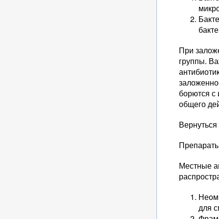
микр
Бакте
бакте
При залож
группы. Ва
антибиотик
заложенно
борются с 
общего дей
Вернуться
Препараты
Местные а
распростр
Неоми
для с
Фрами