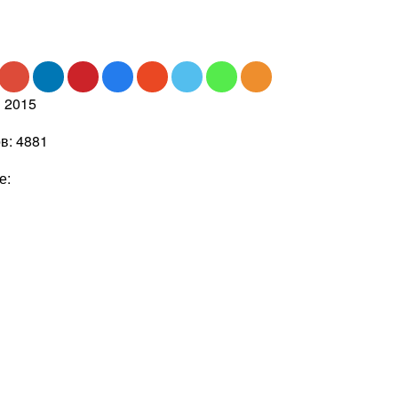
я 2015
в: 4881
е: