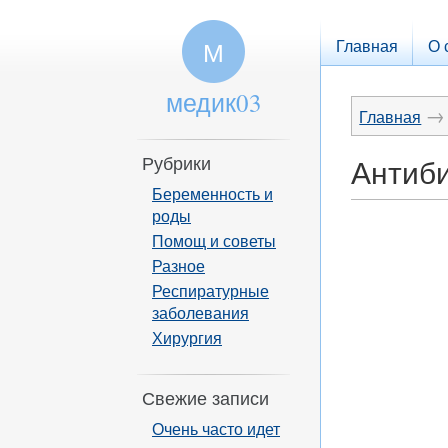
Главная
О 
М
медик03
→
Главная
Рубрики
Антиби
Беременность и
роды
Помощ и советы
Разное
Респиратурные
заболевания
Хирургия
Свежие записи
Очень часто идет