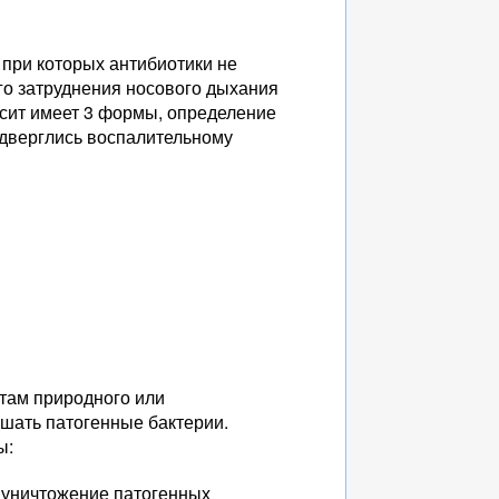
 при которых антибиотики не
го затруднения носового дыхания
усит имеет 3 формы, определение
подверглись воспалительному
там природного или
шать патогенные бактерии.
ы:
 уничтожение патогенных