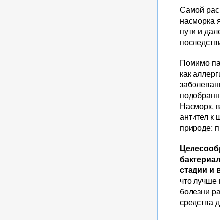
Самой расп
насморка 
пути и да
последств
Помимо пат
как аллерг
заболеван
подобранн
Насморк, 
антител к
природе: 
Целесооб
бактериал
стадии и 
что лучше 
болезни ра
средства д