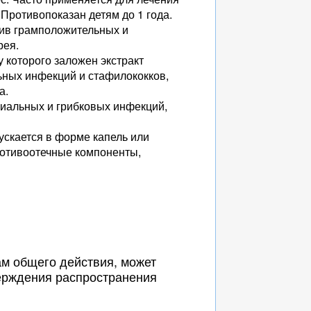
Противопоказан детям до 1 года.
ив грамположительных и
рея.
 которого заложен экстракт
ьных инфекций и стафилококков,
а.
риальных и грибковых инфекций,
скается в форме капель или
ротивоотечные компоненты,
ам общего действия, может
верждения распространения