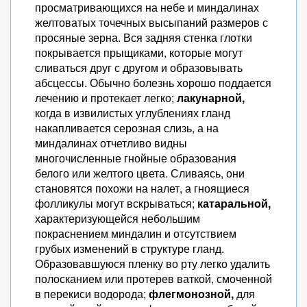
просматривающихся на небе и миндалинах
желтоватых точечных высыпаний размеров с
просяные зерна. Вся задняя стенка глотки
покрывается прыщиками, которые могут
сливаться друг с другом и образовывать
абсцессы. Обычно болезнь хорошо поддается
лечению и протекает легко;
лакунарной,
когда в извилистых углублениях гланд
накапливается серозная слизь, а на
миндалинах отчетливо видны
многочисленные гнойные образования
белого или желтого цвета. Сливаясь, они
становятся похожи на налет, а гноящиеся
фолликулы могут вскрываться;
катаральной,
характеризующейся небольшим
покраснением миндалин и отсутствием
грубых изменений в структуре гланд.
Образовавшуюся пленку во рту легко удалить
полосканием или протерев ваткой, смоченной
в перекиси водорода;
флегмонозной,
для