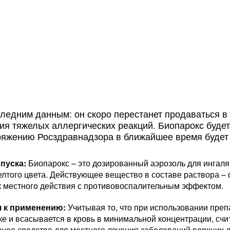
ледним данным: он скоро перестанет продаваться в 
ия тяжелых аллергических реакций. Биопарокс будет
яжению Росздравнадзора в ближайшее время будет и
пуска:
Биопарокс – это дозированный аэрозоль для ингаля
елтого цвета. Действующее вещество в составе раствора –
к местного действия с противовоспалительным эффектом.
я к применению:
Учитывая то, что при использовании преп
ке и всасывается в кровь в минимальной концентрации, счит
нное средство для местного лечения заболеваний верхних 