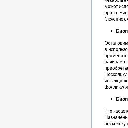
может испо
врача. Био
(лечение),
Биоп
Остановим
в использо
применять 
начинается
приобретае
Поскольку,
инъекциях 
фолликуля
Биоп
Что касает
Назначени
поскольку