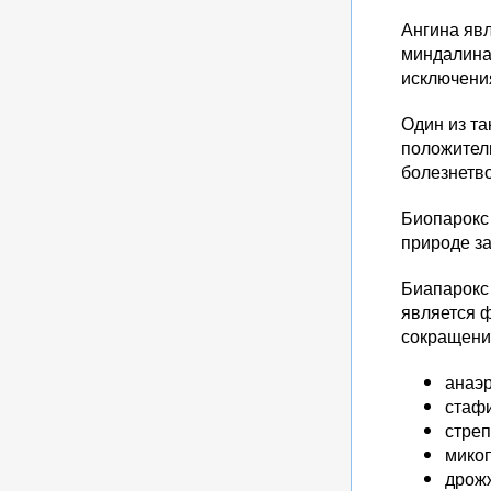
Ангина яв
миндалинах
исключени
Один из та
положител
болезнетв
Биопарокс
природе з
Биапарокс
является 
сокращени
анаэ
стафи
стреп
мико
дрож