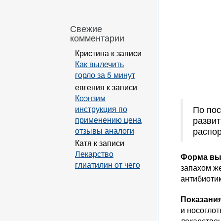
Свежие
комментарии
Кристина
к записи
Как вылечить
горло за 5 минут
евгения
к записи
Коэнзим
инструкция по
По пос
применению цена
развит
отзывы аналоги
распор
Катя
к записи
Лекарство
Форма вы
глиатилин от чего
запахом ж
антибиоти
Показани
и носоглот
лекарстве