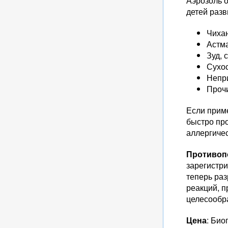
Аэрозоль о
детей разв
Чиха
Астма
Зуд, 
Сухос
Непри
Проч
Если прим
быстро про
аллергичес
Противоп
зарегистр
теперь раз
реакций, п
целесообр
Цена
: Био