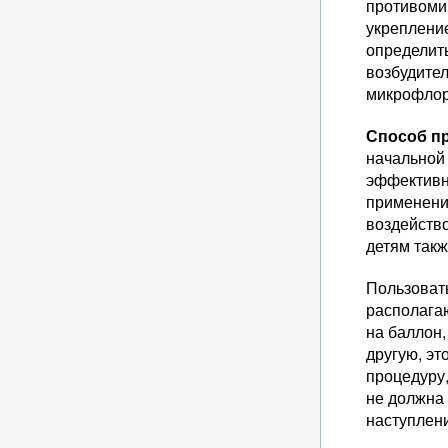
противоми
укрепление
определить
возбудител
микрофлор
Способ п
начальной 
эффективн
применени
воздейство
детям такж
Пользоват
располагаю
на баллон,
другую, эт
процедуру,
не должна 
наступлен