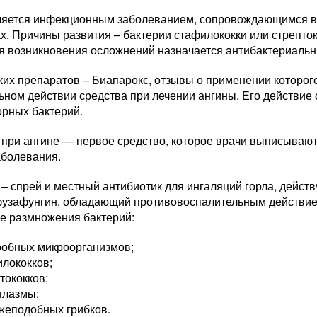
ляется инфекционным заболеванием, сопровождающимся в
. Причины развития – бактерии стафилококки или стрепток
я возникновения осложнений назначается антибактериальн
ких препаратов – Биапарокс, отзывы о применении которог
ьном действии средства при лечении ангины. Его действие
орных бактерий.
 при ангине — первое средство, которое врачи выписываю
аболевания.
 – спрей и местный антибиотик для ингаляций горла, дейс
фузафунгин, обладающий противовоспалительным действием
е размножения бактерий:
робных микроорганизмов;
лококков;
тококков;
плазмы;
жеподобных грибков.