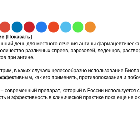
е [Показать]
яшний день для местного лечения ангины фармацевтическ
оличество различных спреев, аэрозолей, леденцов, раство
ов при ангине.
рим, в каких случаях целесообразно использование Биопар
 эффективным, как его применять, противопоказания и поб
 – современный препарат, который в России используется 
ть и эффективность в клинической практике пока еще не о