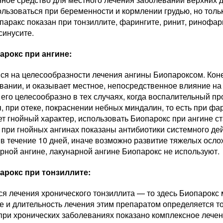
льзоваться при беременности и кормлении грудью, но толь
паракс показан при тонзиллите, фарингите, ринит, ринофари
 синусите.
арокс при ангине:
ся на целесообразности лечения ангины Биопароксом. Коне
вании, и оказывает местное, непосредственное влияние на
его целесообразно в тех случаях, когда воспалительный пр
, при отеке, покраснении небных миндалин, то есть при фа
т гнойный характер, использовать Биопарокс при ангине с
 при гнойных ангинах показаны антибиотики системного де
в течение 10 дней, иначе возможно развитие тяжелых ослож
рной ангине, лакунарной ангине Биопарокс не используют.
арокс при тонзиллите:
ся лечения хронического тонзиллита — то здесь Биопарокс
е и длительность лечения этим препаратом определяется т
 при хронических заболеваниях показано комплексное лече