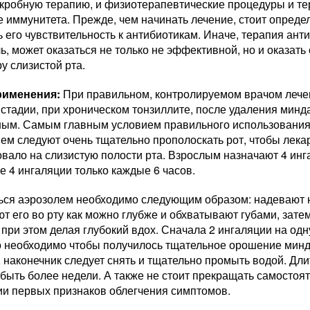
кробную терапию, и физиотерапевтические процедуры и т
 иммунитета. Прежде, чем начинать лечение, стоит определ
 его чувствительность к антибиотикам. Иначе, терапия ант
ь, может оказаться не только не эффективной, но и оказать
у слизистой рта.
рименения:
При правильном, контролируемом врачом лечен
стадии, при хроническом тонзиллите, после удаления минд
ым. Самым главным условием правильного использования а
ем следуют очень тщательно прополоскать рот, чтобы лек
вало на слизистую полости рта. Взрослым назначают 4 инга
е 4 ингаляции только каждые 6 часов.
ься аэрозолем необходимо следующим образом: надевают н
т его во рту как можно глубже и обхватывают губами, зате
 при этом делая глубокий вдох. Сначала 2 ингаляции на од
о необходимо чтобы получилось тщательное орошение минд
 наконечник следует снять и тщательно промыть водой. Дли
быть более недели. А также не стоит прекращать самостоят
ии первых признаков облегчения симптомов.