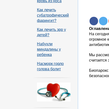
кровь из носа
Как лечить
субатрофический
фарингит?
Оглавлени
Как лечить зрр у
На сегодн
детей?
огромное к
Набухли
антибиотик
миндалины у
ребенка
Мы рассмот
считается
Насморк горло
голова болит
Биопарокс
безопаснос