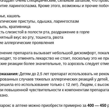
бладает очень специфическим, сильным запахом, что прово
итие ларингоспазма. Кроме этого, возможны и прочие побо
нье, кашель
тические приступы, одышка, ларингоспазм
сыпь, крапивница
ть слизистой в полости рта, раздражение в горле
ятный вкус во рту, тошнота, рвота
ие аллергические проявления
енение препарата вызывает небольшой дискомфорт, покалыв
ходят, то отменять лекарство не стоит, поскольку это не пр
кие реакции более значительные, то аэрозоль следует отме
оказания:
Детям до 2,5 лет препарат использовать не реком
ированных случаев тяжелых аллергических реакций у детей
решила его использование только с 12 лет). Людям, с высо
ри повышенной чувствительности к компонентам препарата
азно.
парокс в аптеке можно приобрести примерно за
400 — 450
р