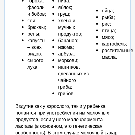
гороха,
пива;
фасоли
яблок;
яйца;
и бобов;
груш;
рыба;
сои;
хлеба и
рис;
брюквы;
мучных
птица;
репы;
продуктов;
мясо;
капусты
бананов;
картофель;
– всех
изюма;
растительные
видов;
арбуза;
масла.
сырого
моркови;
лука.
напитков,
сделанных из
чайного
гриба;
грибов.
Вздутие как у взрослого, так и у ребенка
появится при употреблении им молочных
продуктов, если у него мало фермента
лактазы (в основном, это генетическая
особенность). В этом случае молочный сахар