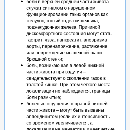
боли в верхней средней части живота –
служат сигналом о нарушенном
функционировании таких органов как
желудок, тонкий отдел кишечника,
поджелудочная железа. Причиной
дискомфортного состояния могут стать
гастрит, язва, панкреатит, аневризма
аорты, перенапряжение, растяжение
или повреждение мышечной ткани
брюшной стенки;
боль, возникающая в левой нижней
части живота при вздутии –
свидетельствует о скоплении газов в
толстой кишке. При этом четкого места
локализации не наблюдается, границы
боли размытые;
болевые ощущения в правой нижней
части живота – могут быть вызваны
аппендицитом (если их интенсивность
со временем увеличивается, а
локализация не меняется и имеет четкие