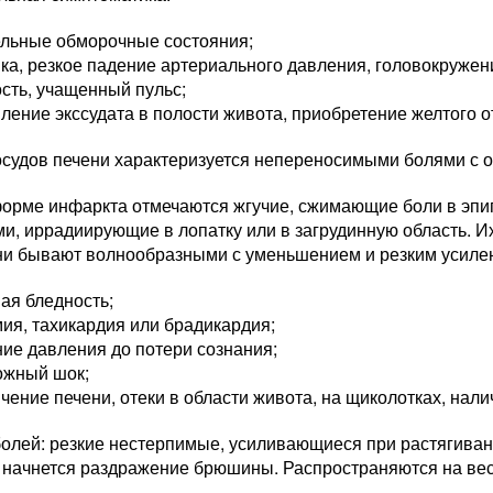
ельные обморочные состояния;
а, резкое падение артериального давления, головокружени
сть, учащенный пульс;
ление экссудата в полости живота, приобретение желтого от
судов печени характеризуется непереносимыми болями с от
форме инфаркта отмечаются жгучие, сжимающие боли в эпиг
и, иррадиирующие в лопатку или в загрудинную область. И
ни бывают волнообразными с уменьшением и резким усиле
ая бледность;
ия, тахикардия или брадикардия;
ие давления до потери сознания;
ожный шок;
чение печени, отеки в области живота, на щиколотках, нал
болей: резкие нестерпимые, усиливающиеся при растягиван
и начнется раздражение брюшины. Распространяются на вес