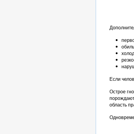
Дополните
перв
обиль
холод
резко
нару
Если челов
Острое гно
порождают
область пр
Одновреме