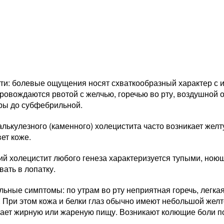
ти: болевые ощущения носят схваткообразный характер с
провождаются рвотой с желчью, горечью во рту, воздушной
ры до субфебрильной.
алькулезного (каменного) холецистита часто возникает жел
ет коже.
ий холецистит любого генеза характеризуется тупыми, ною
ать в лопатку.
ьные симптомы: по утрам во рту неприятная горечь, легкая
 При этом кожа и белки глаз обычно имеют небольшой желт
ает жирную или жареную пищу. Возникают колющие боли п