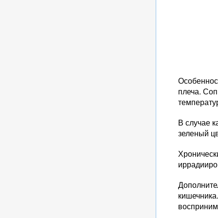
Особеннос
плеча. Со
температу
В случае к
зеленый цв
Хроническ
иррадииров
Дополнител
кишечника.
восприним