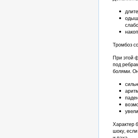
длит
одышк
слабо
накоп
Тромбоз со
При этой 
под ребрам
болями. О
сильн
аритм
паден
возм
увели
Характер 
шоку, есл
и паха.