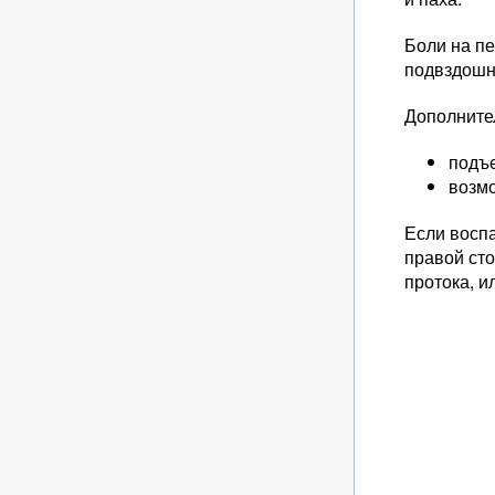
Боли на п
подвздошн
Дополните
подъ
возм
Если восп
правой ст
протока, и