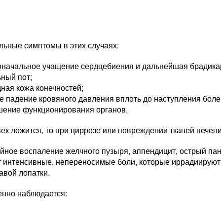
льные симптомы в этих случаях:
оначальное учащение сердцебиения и дальнейшая брадика
ный пот;
ная кожа конечностей;
е падение кровяного давления вплоть до наступления боле
шение функционирования органов.
ек ложится, то при циррозе или повреждении тканей печени
йное воспаление желчного пузыря, аппендицит, острый пан
 интенсивные, непереносимые боли, которые иррадиируют 
авой лопатки.
нно наблюдается: