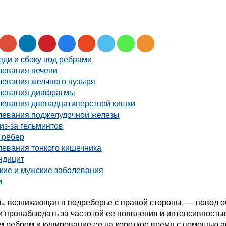
ди и сбоку под рёбрами
левания печени
левания желчного пузыря
левания диафрагмы
левания двенадцатипёрстной кишки
левания поджелудочной железы
из-за гельминтов
 рёбер
левания тонкого кишечника
ндицит
кие и мужские заболевания
и
ь, возникающая в подреберье с правой стороны, — повод о
и пронаблюдать за частотой ее появления и интенсивность
м ребром и купирование ее на короткое время с помощью 