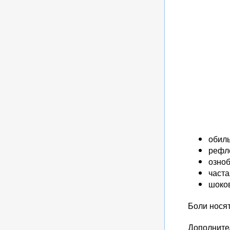
обиль
рефл
озноб
часта
шоков
Боли носят
Дополните