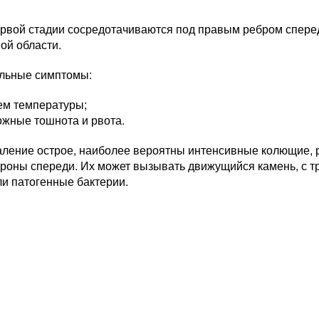
ервой стадии сосредотачиваются под правым ребром сперед
ой области.
льные симптомы:
ем температуры;
ожные тошнота и рвота.
аление острое, наиболее вероятны интенсивные колющие, 
ороны спереди. Их может вызывать движущийся камень, с т
ли патогенные бактерии.