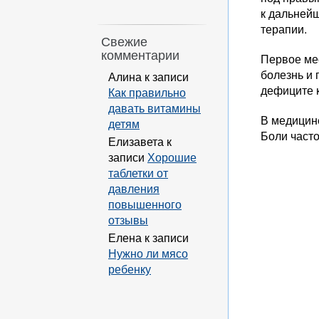
к дальней
терапии.
Свежие
комментарии
Первое ме
болезнь и
Алина
к записи
дефиците 
Как правильно
давать витамины
В медицине
детям
Боли част
Елизавета
к
записи
Хорошие
таблетки от
давления
повышенного
отзывы
Елена
к записи
Нужно ли мясо
ребенку