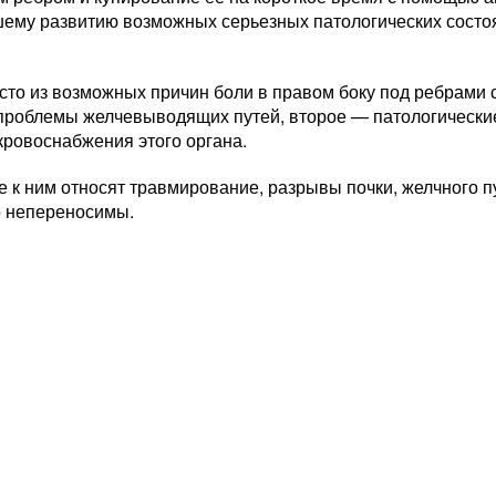
шему развитию возможных серьезных патологических состо
сто из возможных причин боли в правом боку под ребрами
 проблемы желчевыводящих путей, второе — патологические
кровоснабжения этого органа.
 к ним относят травмирование, разрывы почки, желчного п
о непереносимы.