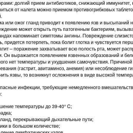
рами: долгий прием антибиотиков, снижающий иммунитет, 
иться от налета можно приемом противогрибковых таблет
.
а или ожог гланд приводит к появлению язв и высыпаний н
еждение может открыть путь патогенным бактериям, вызыв
андах напоминает симптомы ангины. Повреждение слизист
ь, придется потерпеть, пока болит глотка и чувствуется пер
тит – поражение захватывает всю полость рта, может расп
и. Он выражается появлением язвенных образований и бело
ого нет температуры и ухудшения самочувствия. Причиной 
евания (гастрит, авитаминоз, анемия) или несоблюдение г
чить язвы, то возникнут осложнения в виде высокой темпер
опасные инфекции, требующие немедленного вмешательств
:
шение температуры до 39-40° C;
адка;
гланд, перекрывающий дыхательные пути;
ики в большом количестве;
аление лимфатических узлов.