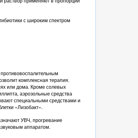
ой раствор применяют в пропорции
нтибиотики с широким спектром
ся противовоспалительным
озволит комплексная терапия.
ях или дома. Кроме солевых
иллипта, аэрозольные средства
мывают специальными средствами и
летки «Лизобакт».
азначают УВЧ, прогревание
азвуковым аппаратом.