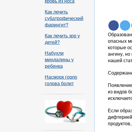
кровь из носа
Как лечить
субатрофический
фарингит?
Образовани
Как лечить зрр у
опасных ми
детей?
которые о
Набухли
ангину, но
миндалины у
нашей стат
ребенка
Содержани
Насморк горло
голова болит
Появление 
из видов б
исключает
Если образ
дифтерией
продуктов,