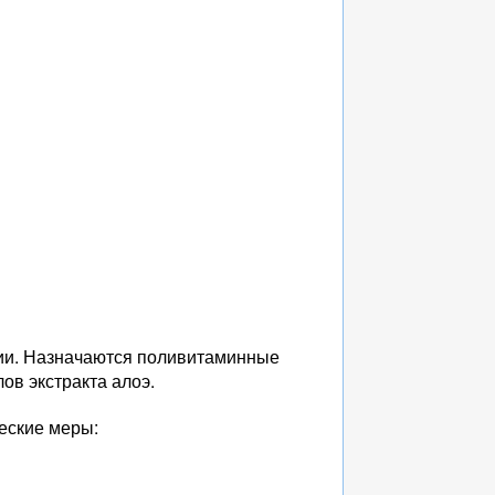
ии. Назначаются поливитаминные
ов экстракта алоэ.
еские меры: