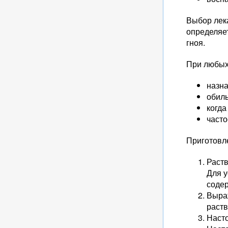
Выбор лек
определяет
гноя.
При любых
назна
обиль
когда
часто
Приготовле
Раств
Для у
соде
Выра
раств
Наст