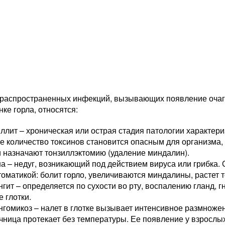
 распространенных инфекций, вызывающих появление очаг
нке горла, относятся:
ллит – хроническая или острая стадия патологии характер
 количество токсинов становится опасным для организма,
 назначают тонзиллэктомию (удаление миндалин).
а – недуг, возникающий под действием вируса или грибка.
оматикой: болит горло, увеличиваются миндалины, растет 
гит – определяется по сухости во рту, воспалению гланд,
е глотки.
гомикоз – налет в глотке вызывает интенсивное размноже
ница протекает без температуры. Ее появление у взрослых