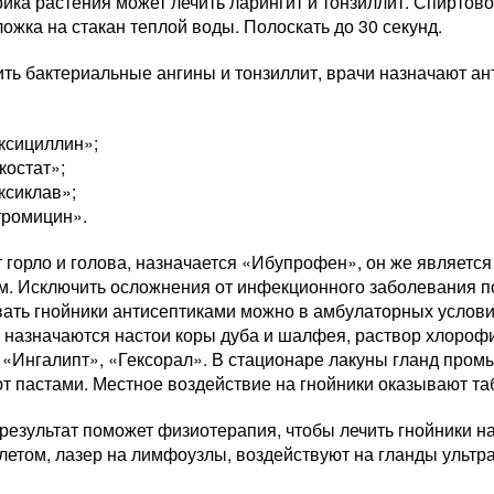
йка растения может лечить ларингит и тонзиллит. Спиртов
 ложка на стакан теплой воды. Полоскать до 30 секунд.
ть бактериальные ангины и тонзиллит, врачи назначают а
ксициллин»;
костат»;
ксиклав»;
тромицин».
т горло и голова, назначается «Ибупрофен», он же являет
м. Исключить осложнения от инфекционного заболевания п
ать гнойники антисептиками можно в амбулаторных услови
, назначаются настои коры дуба и шалфея, раствор хлороф
 «Ингалипт», «Гексорал». В стационаре лакуны гланд про
 пастами. Местное воздействие на гнойники оказывают таб
результат поможет физиотерапия, чтобы лечить гнойники н
летом, лазер на лимфоузлы, воздействуют на гланды ультр