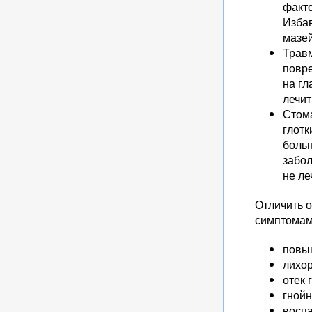
факто
Избав
мазей
Травм
повр
на гл
лечит
Стома
глотк
больн
забол
не ле
Отличить 
симптомам
повы
лихор
отек 
гнойн
восп