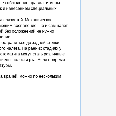
не соблюдение правил гигиены.
ок и нанесением специальных
а слизистой. Механическое
ающим воспаление. Но и сам налет
ой без осложнений не нужно
шение.
ространиться до задней стенки
го налета. На ранних стадиях у
стоматита могут стать различные
игиены полости рта. Если вовремя
атуры.
а врачей, можно по нескольким