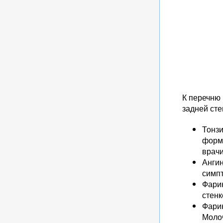
К перечню
задней сте
Тонзи
форме
врачи
Ангин
симпт
Фарин
стенк
Фарин
Молоч