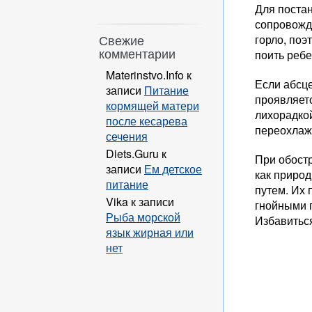
Для поста
сопровожд
горло, поэ
Свежие
комментарии
поить ребе
Materinstvo.Info
к
Если абсц
записи
Питание
проявляет
кормящей матери
лихорадкой
после кесарева
переохлаж
сечения
Diets.Guru
к
При обост
записи
Ем детское
как приро
питание
путем. Их 
Vika
к записи
гнойными 
Рыба морской
Избавиться
язык жирная или
нет