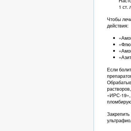
Насто
1 ст.
Чтобы лечи
действия:
«Амо
«Флю
«Амо
«Ази
Если боли
препарато
Обрабатыв
растворов
«ИРС-19»,
пломбируют
Закрепить 
ультрафио