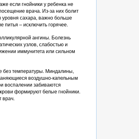
же если гнойники у ребенка не
осещение врача. Из-за них болит
я уровня сахара, важно больше
е питья – исключить горячее.
олликулярной ангины. Болезнь
тических узлов, слабостью и
нижении иммунитета или сильном
ле без температуры. Миндалины,
траняющиеся воздушно-капельным
при воспалении забиваются
крови формируют белые гнойники.
 врач.