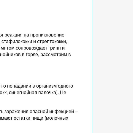
ая реакция на проникновение
стафилококки и стрептококки,
имптом сопровождает грипп и
гнойников в горле, рассмотрим в
т о попадании в организм одного
окк, синегнойная палочка). Не
сть заражения опасной инфекцией –
нимают остатки пищи (молочных