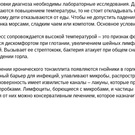
новки диагноза необходимы лабораторные исследования. Да
аются повышением температуры, то не стоит откладывать п
тому дети отказываются от еды. Чтобы не допустить падени
нка морсами, сладким чаем или компотом. Основное услови
есс сопровождается высокой температурой – это признак ф
ся дискомфортом при глотании, увеличением шейных лимфа
. Вызывает ее стрептококк, бактерия атакует при общем с
дении горла.
рении хронического тонзиллита появляются гнойники в гор
дный барьер для инфекций, улавливают микробы, распрос
поверхность имеет извилистые каналы – лакуны, которые 
пробками. Лимфоциты, борющиеся с микробами, и частицы 
 от них можно консервативным лечением, которое назначит