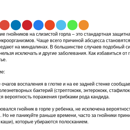
е гнойников на слизистой горла – это стандартная защитн
кроорганизмов. Чаще всего причиной абсцесса становятся 
седают на миндалинах. В большинстве случаев подобный с
 нельзя исключать и другие заболевания. Как избавиться от 
ье.
е:
очагов воспаления в глотке и на ее задней стенке сообщае
олезнетворных бактерий (стрептококк, энтерококк, стафилок
ся вероятность поражения грибками рода кандида.
овался гнойник в горле у ребенка, не исключена вероятно
. Но не паникуйте раньше времени, часто за гнойники при
 каши), которые убираются полосканием.