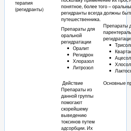
терапия
понятное, более того – оральн
(регидранты)
регидранты всегда должны быть
путешественника.
Препараты 
Препараты для
парентерал
оральной
регидратаци
регидратации
Трисол
Оралит
Кварта
Регидрон
Ацесол
Хлоразол
Хлосол
Литрозол
Лактос
Действие
Основные п
Препараты из
данной группы
помогают
скорейшему
выведению
токсинов путем
адсорбции. Их