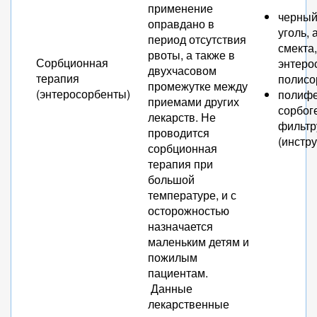
применение
черный
оправдано в
уголь, 
период отсутствия
смекта,
рвоты, а также в
Сорбционная
энтерос
двухчасовом
терапия
полисо
промежутке между
(энтеросорбенты)
полифе
приемами других
сорбог
лекарств. Не
фильтр
проводится
(инстру
сорбционная
терапия при
большой
температуре, и с
осторожностью
назначается
маленьким детям и
пожилым
пациентам.
Данные
лекарственные