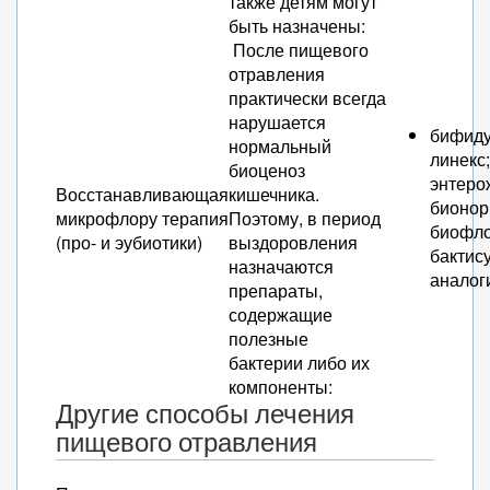
также детям могут
быть назначены:
После пищевого
отравления
практически всегда
нарушается
бифиду
нормальный
линекс;
биоценоз
энтеро
Восстанавливающая
кишечника.
бионор
микрофлору терапия
Поэтому, в период
биофло
(про- и эубиотики)
выздоровления
бактису
назначаются
аналог
препараты,
содержащие
полезные
бактерии либо их
компоненты:
Другие способы лечения
пищевого отравления