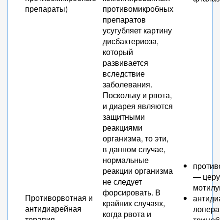
препараты)
противомикробных
препаратов
усугубляет картину
дисбактериоза,
который
развивается
вследствие
заболевания.
Поскольку и рвота,
и диарея являются
защитными
реакциями
организма, то эти,
в данном случае,
нормальные
против
реакции организма
— церу
не следует
мотилу
форсировать. В
Противорвотная и
антид
крайних случаях,
антидиарейная
лопера
когда рвота и
терапия
тримеб