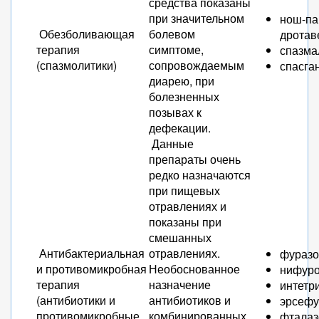
средства показаны
при значительном
нош-па
Обезболивающая
болевом
дротав
терапия
симптоме,
спазма
(спазмолитики)
сопровождаемым
спасган
диарею, при
болезненных
позывах к
дефекации.
Данные
препараты очень
редко назначаются
при пищевых
отравлениях и
показаны при
смешанных
Антибактериальная
отравлениях.
фуразо
и противомикробная
Необоснованное
нифуро
терапия
назначение
интетри
(антибиотики и
антибиотиков и
эрсефу
противомикробные
комбинированных
фталаз