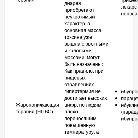
диарея
лекарс
приобретают
поноса
неукротимый
характер, а
основная масса
токсина уже
вышла с рвотными
и каловыми
массами, могут
быть назначены:
Как правило, при
пищевых
отравлениях
гипертермия не
ибупро
достигает высоких
параце
Жаропонижающая
цифр, но людям,
ибукли
терапия (НПВС)
плохо
(парац
переносящим
ибупро
повышенную
температуру, а