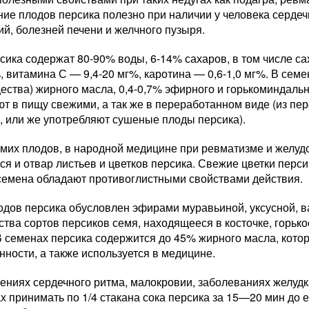
ие плодов персика полезно при наличии у человека сердеч
й, болезней печени и желчного пузыря.
ика содержат 80-90% воды, 6-14% сахаров, в том числе с
, витамина С — 9,4-20 мг%, каротина — 0,6-1,0 мг%. В сем
ества) жирного масла, 0,4-0,7% эфирного и горькоминдаль
т в пищу свежими, а так же в переработанном виде (из пер
, или же употребляют сушеные плоды персика).
мих плодов, в народной медицине при ревматизме и желуд
ся и отвар листьев и цветков персика. Свежие цветки пер
 семена обладают противоглистными свойствами действия.
одов персика обусловлен эфирами муравьиной, уксусной, в
тва сортов персиков семя, находящееся в косточке, горько
В семенах персика содержится до 45% жирного масла, кото
ности, а также используется в медицине.
ениях сердечного ритма, малокровии, заболеваниях желудк
х принимать по 1/4 стакана сока персика за 15—20 мин до 