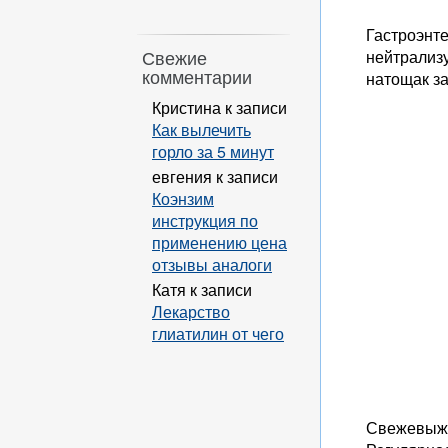
Гастроэнт
нейтрализ
Свежие
комментарии
натощак за
Кристина
к записи
Как вылечить
горло за 5 минут
евгения
к записи
Коэнзим
инструкция по
применению цена
отзывы аналоги
Катя
к записи
Лекарство
глиатилин от чего
Свежевыжа