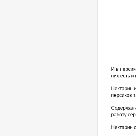
И в персик
них есть и
Нектарин и
персиков т
Содержание
работу сер
Нектарин о