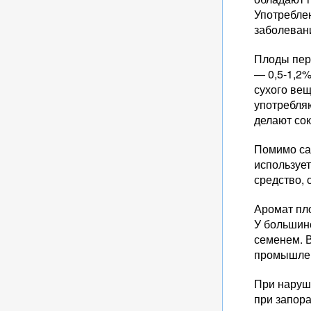
Употреблен
заболевани
Плоды перс
— 0,5-1,2%
сухого вещ
употребляю
делают сок
Помимо са
использует
средство,
Аромат пл
У большинс
семенем. 
промышлен
При наруш
при запора