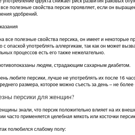
 употребление фрукта снижает риск развития раковых опух
о все полезные свойства персик проявляет, если он выраще
нения удобрений.
казания
а все полезные свойства персика, он имеет и некоторые п
 с опаской употреблять аллергикам, так как он может вызв
ьных процессов есть его также нежелательно.
ротивопоказаны людям, страдающим сахарным диабетом.
ень любите персики, лучше не употреблять их после 16 ча
реднего размера, которое можно съесть за день – не более 
езны персики для женщин?
нщины знали, что персик положительно влияет на их внешн
ии часто применяется целебная мякоть или косточки персик
так полюбился слабому полу: