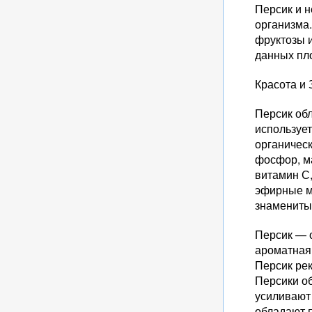
Персик и 
организма.
фруктозы 
данных пл
Красота и
Персик об
использует
органическ
фосфор, ма
витамин С,
эфирные ма
знамениты
Персик — о
ароматная,
Персик ре
Персики об
усиливают
обладают п