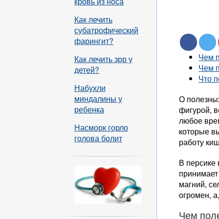
кровь из носа
Как лечить
субатрофический
фарингит?
Чем 
Как лечить зрр у
Чем 
детей?
Что п
Набухли
миндалины у
О полезных
ребенка
фигурой, в
любое врем
Насморк горло
которые в
голова болит
работу киш
В персике 
принимает 
магний, се
огромен, а
Чем пол