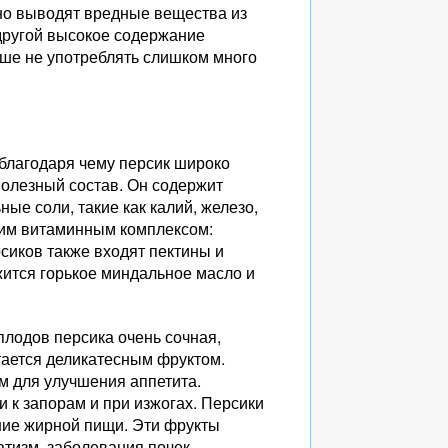
но выводят вредные вещества из
 другой высокое содержание
чше не употреблять слишком много
благодаря чему персик широко
полезный состав. Он содержит
ые соли, такие как калий, железо,
ошим витаминным комплексом:
рсиков также входят пектины и
жится горькое миндальное масло и
плодов персика очень сочная,
тается деликатесным фруктом.
м для улучшения аппетита.
 к запорам и при изжогах. Персики
ние жирной пищи. Эти фрукты
атизм, заболевания почек.