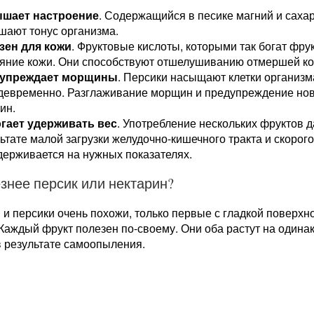
шает настроение
. Содержащийся в песике магний и саха
шают тонус организма.
зен для кожи
. Фруктовые кислоты, которыми так богат фрук
яние кожи. Они способствуют отшелушиванию отмершей кож
упреждает морщины
. Персики насыщают клетки организм
девременно. Разглаживание морщин и предупреждение нов
ин.
гает удерживать вес
. Употребление нескольких фруктов 
ьтате малой загрузки желудочно-кишечного тракта и скоро
держивается на нужных показателях.
знее персик или нектарин?
и персики очень похожи, только первые с гладкой поверхн
Каждый фрукт полезен по-своему. Они оба растут на одина
в результате самоопыления.