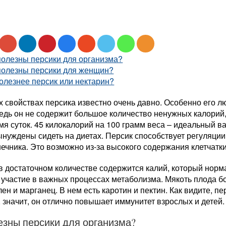
полезны персики для организма?
полезны персики для женщин?
олезнее персик или нектарин?
 свойствах персика известно очень давно. Особенно его люб
едь он не содержит большое количество ненужных калорий,
я суток. 45 килокалорий на 100 грамм веса – идеальный в
ынуждены сидеть на диетах. Персик способствует регуляци
ечника. Это возможно из-за высокого содержания клетчатки
в достаточном количестве содержится калий, который норм
участие в важных процессах метаболизма. Мякоть плода бо
лен и марганец. В нем есть каротин и пектин. Как видите, 
, значит, он отлично повышает иммунитет взрослых и детей.
езны персики для организма?