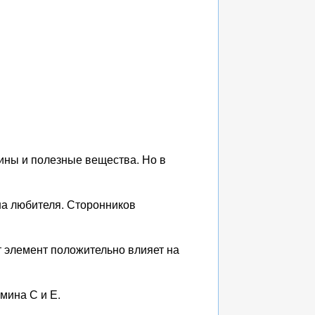
мины и полезные вещества. Но в
 на любителя. Сторонников
т элемент положительно влияет на
мина С и Е.