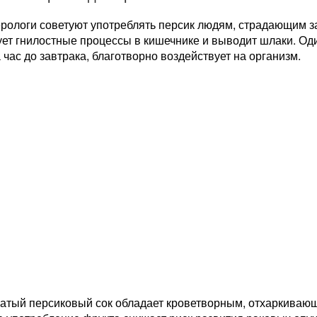
ерологи советуют употреблять персик людям, страдающим з
ует гнилостные процессы в кишечнике и выводит шлаки. Од
 час до завтрака, благотворно воздействует на организм.
тый персиковый сок обладает кроветворным, отхаркиваю