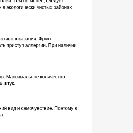
олей. Тем не менее, следует
н в экологически чистых районах
ротивопоказания. Фрукт
ать приступ аллергии. При наличии
сов. Максимальное количество
6 штук.
ий вид и самочувствие. Поэтому в
а.