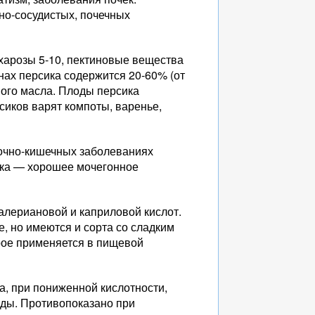
но-сосудистых, почечных
ахарозы 5-10, пектиновые вещества
енах персика содержится 20-60% (от
ного масла. Плоды персика
сиков варят компоты, варенье,
очно-кишечных заболеваниях
сика — хорошее мочегонное
алериановой и каприловой кислот.
е, но имеются и сорта со сладким
рое применяется в пищевой
а, при пониженной кислотности,
еды. Противопоказано при