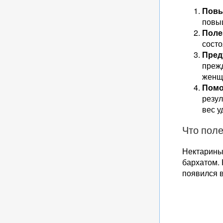
Повы
повы
Поле
состо
Пред
преж
женщ
Помо
резул
вес у
Что поле
Нектарины 
бархатом. 
появился 