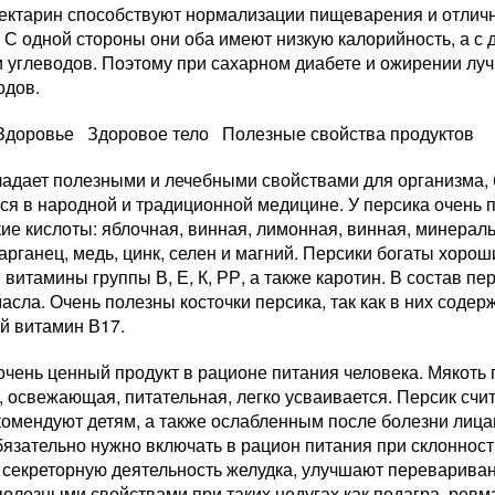
нектарин способствуют нормализации пищеварения и отлич
 С одной стороны они оба имеют низкую калорийность, а с
и углеводов. Поэтому при сахарном диабете и ожирении лу
одов.
 Здоровье Здоровое тело Полезные свойства продуктов
ладает полезными и лечебными свойствами для организма, 
ся в народной и традиционной медицине. У персика очень 
ие кислоты: яблочная, винная, лимонная, винная, минеральн
рганец, медь, цинк, селен и магний. Персики богаты хор
 витамины группы В, Е, К, РР, а также каротин. В состав пе
сла. Очень полезны косточки персика, так как в них содер
й витамин В17.
чень ценный продукт в рационе питания человека. Мякоть 
 освежающая, питательная, легко усваивается. Персик счи
комендуют детям, а также ослабленным после болезни лица
язательно нужно включать в рацион питания при склонности
 секреторную деятельность желудка, улучшают переварива
олезными свойствами при таких недугах как подагра, ревм