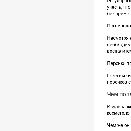
Регулярное
учесть, чт
без приме
Противопо
Несмотря н
необходимо
воспалител
Персики п
Если вы оч
персиков с
Чем пол
Издавна же
косметолог
Чем же он 