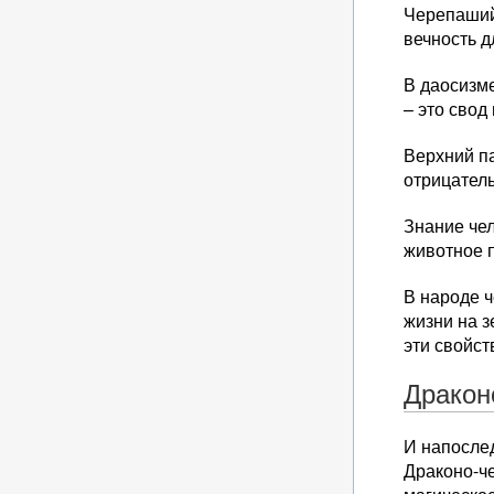
Черепаший 
вечность д
В даосизм
– это свод
Верхний п
отрицатель
Знание чел
животное 
В народе ч
жизни на з
эти свойст
Дракон
И напослед
Драконо-че