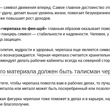
 символ движения вперед. Самое главное достоинство этог
 удачу, делает выше уровень жизни, помогает безукоризне
к же повышает рост доходов.
 «черепаха по фен-шуй»
главным образом оказывает помо
панцирь символ — стабильности и надежности. Человек, у 
да защищен.
олетия, мудрости и здоровья, черепаха еще является симв
о вознаграждается. Черная черепаха считается хранительн
омендует делать рабочие кабинеты всегда на северной стор
ого материала должен быть талисман че
тите, чтобы черепаха помогла вам в рабочих делах, то лу
 металла или металл может быть посеребренный или позоло
ая фигурка черепахи тоже поможет в делах и в карьере, на
е благополучие.