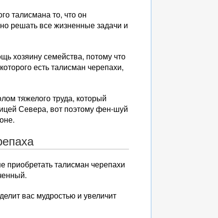
о талисмана то, что он
нно решать все жизненные задачи и
щь хозяину семейства, потому что
которого есть талисман черепахи,
олом тяжелого труда, который
ицей Севера, вот поэтому фен-шуй
оне.
репаха
чше приобретать талисман черепахи
ченный.
делит вас мудростью и увеличит