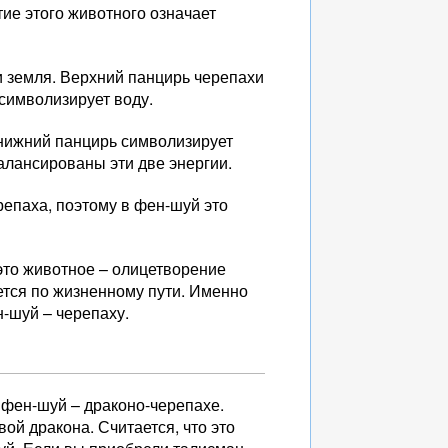
ие этого животного означает
и земля. Верхний панцирь черепахи
 символизирует воду.
 нижний панцирь символизирует
алансированы эти две энергии.
репаха, поэтому в фен-шуй это
это животное – олицетворение
ется по жизненному пути. Именно
н-шуй – черепаху.
 фен-шуй – драконо-черепахе.
ой дракона. Считается, что это