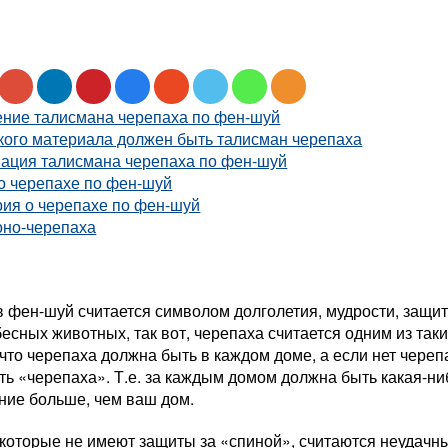
ение талисмана черепаха по фен-шуй
кого материала должен быть талисман черепаха
вация талисмана черепаха по фен-шуй
о черепахе по фен-шуй
рия о черепахе по фен-шуй
оно-черепаха
 фен-шуй считается символом долголетия, мудрости, защит
есных животных, так вот, черепаха считается одним из так
 что черепаха должна быть в каждом доме, а если нет череп
ь «черепаха». Т.е. за каждым домом должна быть какая-ни
ние больше, чем ваш дом.
 которые не имеют защиты за «спиной», считаются неудачн