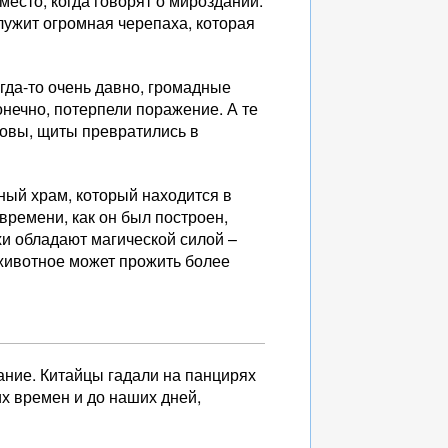
место, когда говорят о мироздании.
лужит огромная черепаха, которая
огда-то очень давно, громадные
онечно, потерпели поражение. А те
ловы, щиты превратились в
ный храм, который находится в
 времени, как он был построен,
хи обладают магической силой –
о животное может прожить более
ание. Китайцы гадали на панцирях
их времен и до наших дней,