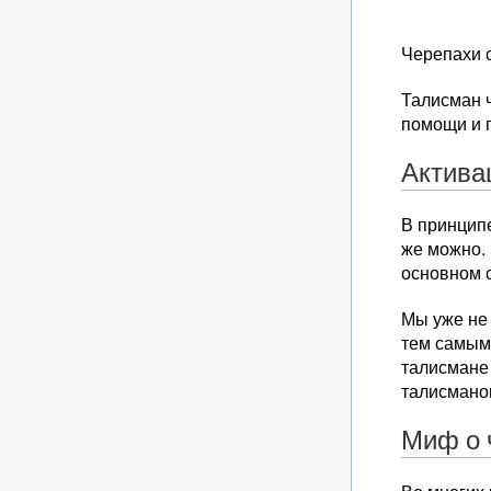
Черепахи о
Талисман ч
помощи и 
Актива
В принцип
же можно. 
основном о
Мы уже не 
тем самым
талисмане 
талисмано
Миф о 