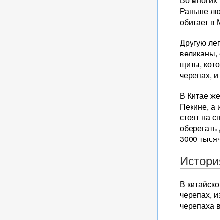
Во многих 
Раньше люд
обитает в 
Другую лег
великаны, 
щиты, кото
черепах, и
В Китае же
Пекине, а 
стоят на с
оберегать 
3000 тысяч
Истори
В китайско
черепах, и
черепаха в