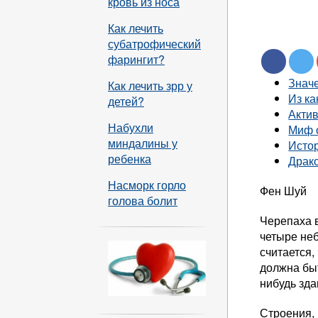
кровь из носа
Как лечить
субатрофический
фарингит?
Знач
Как лечить зрр у
Из ка
детей?
Акти
Набухли
Миф 
миндалины у
Исто
ребенка
Драк
Насморк горло
Фен Шуй
голова болит
Черепаха в
четыре неб
считается,
должна быт
нибудь зда
Строения,