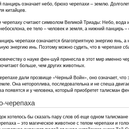
панцирь означает небо, брюхо черепахи – землю. Долголет
ля китайцев.
е черепаху считают символом Великой Триады: Небо, вода 
 небосклона, ее тело – человек и земля, а нижний панцирь –
анцирь черепахи означается благоприятную энергию янь, а
ную энергию инь. Поэтому можно судить, что в черепахе сб
овечеству о науке фен-шуй принесла в этот мир именно че
почитают больше, чем других животных.
ерепахе дали прозвище «Черный Войн», оно означает, что 
емле. Она нетороплива, последовательна и не спеша двига
ва появятся и у человека, который приобретет талисман фе
о-черепаха
ок хотелось бы сказать пару слов об еще одном талисмане
репаха – это магическое животное с телом черепахи и голов