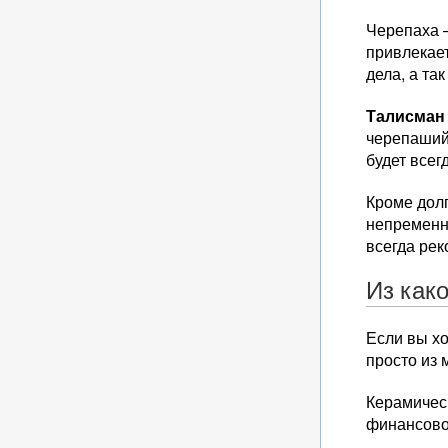
Черепаха —
привлекает
дела, а та
Талисман
черепаший 
будет всег
Кроме долг
непременн
всегда рек
Из как
Если вы хо
просто из
Керамическ
финансово