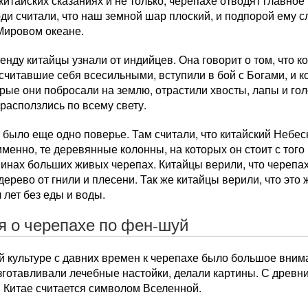
китайских сказаниях и не только, черепахе отводят главное 
и считали, что наш земной шар плоский, и подпорой ему с
Мировом океане.
енду китайцы узнали от индийцев. Она говорит о том, что к
считавшие себя всесильными, вступили в бой с Богами, и к
рые они побросали на землю, отрастили хвосты, лапы и го
 расползлись по всему свету.
 было еще одно поверье. Там считали, что китайский Небес
именно, те деревянные колонны, на которых он стоит с того
пинах больших живых черепах. Китайцы верили, что черепа
дерево от гнили и плесени. Так же китайцы верили, что эт
 лет без еды и воды.
я о черепахе по фен-шуй
й культуре с давних времен к черепахе было большое вним
зготавливали лечебные настойки, делали картины. С древн
 Китае считается символом Вселенной.