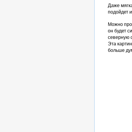
Даже мягка
подойдет и
Можно прос
он будет с
северную с
Эта картин
больше дум