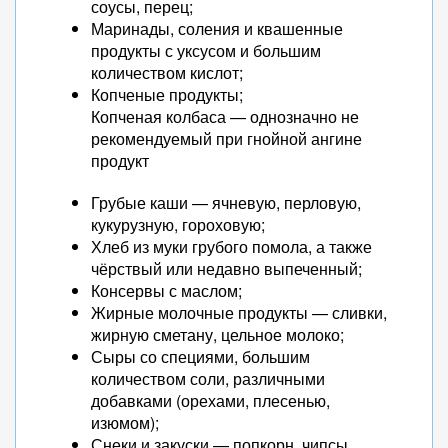
соусы, перец;
Маринады, соления и квашенные
продукты с уксусом и большим
количеством кислот;
Копченые продукты;
Копченая колбаса — однозначно не
рекомендуемый при гнойной ангине
продукт
Грубые каши — ячневую, перловую,
кукурузную, гороховую;
Хлеб из муки грубого помола, а также
чёрствый или недавно выпеченный;
Консервы с маслом;
Жирные молочные продукты — сливки,
жирную сметану, цельное молоко;
Сыры со специями, большим
количеством соли, различными
добавками (орехами, плесенью,
изюмом);
Снеки и закуски — попкорн, чипсы,