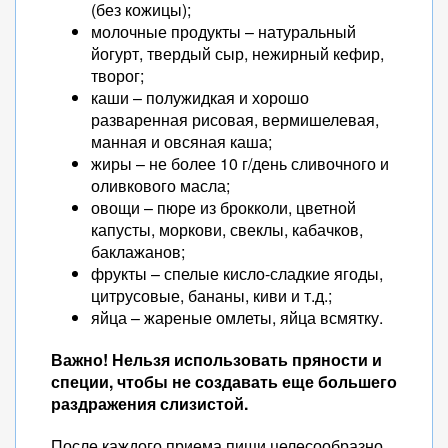
(без кожицы);
молочные продукты – натуральный
йогурт, твердый сыр, нежирный кефир,
творог;
каши – полужидкая и хорошо
разваренная рисовая, вермишелевая,
манная и овсяная каша;
жиры – не более 10 г/день сливочного и
оливкового масла;
овощи – пюре из брокколи, цветной
капусты, моркови, свеклы, кабачков,
баклажанов;
фрукты – спелые кисло-сладкие ягоды,
цитрусовые, бананы, киви и т.д.;
яйца – жареные омлеты, яйца всмятку.
Важно! Нельзя использовать пряности и
специи, чтобы не создавать еще большего
раздражения слизистой.
После каждого приема пищи целесообразно