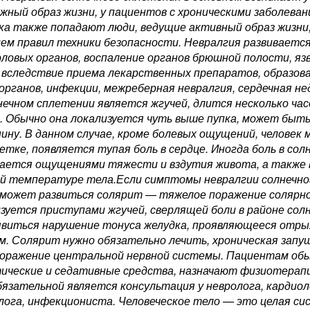
жный образ жизни, у пациентов с хроническими заболеван
ска также попадают люди, ведущие активный образ жизн
ем правил техники безопасности. Невралгия развивается 
оловых органов, воспаление органов брюшной полости, яз
 вследствие приема лекарственных препаратов, образова
органов, инфекции, межреберная невралгия, сердечная н
лнечном сплетении является жгучей, длится несколько час
. Обычно она локализуется чуть выше пупка, может быт
пину. В данном случае, кроме болевых ощущений, человек
летке, появляется тупая боль в сердце. Иногда боль в со
ается ощущениями тяжести и вздутия живота, а также 
й температуре тела.Если симптомы невралгии солнечно
 может развиться солярит — тяжелое поражение солярно
зуется приступами жгучей, сверлящей боли в районе сол
виться нарушение тонуса желудка, проявляющееся отры
. Солярит нужно обязательно лечить, хроническая зап
оражение центральной нервной системы. Пациентам об
ические и седативные средства, назначают физиотерап
бязательной является консультация у невролога, кардио
лога, инфекциониста. Человеческое тело — это целая си