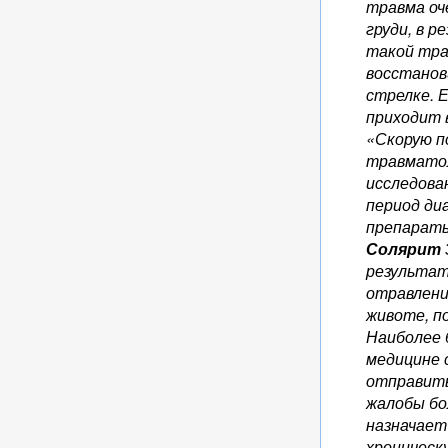
травма оч
груди, в 
такой тра
восстанов
стрелке. 
приходит 
«Скорую п
травматол
исследова
период ди
препарат
Солярит
результат
отравлени
животе, п
Наиболее 
медицине 
отправить
жалобы бо
назначает
хроническ