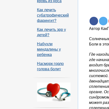
кровь из носа
Как лечить
субатрофический
фарингит?
Автор Как
Как лечить зрр у
детей?
Солнечным
Набухли
Боли в это
миндалины у
Где наход
ребенка
где начин
Насморк горло
входит бр
голова болит
многочисл
системой.
двенадцат
сплетения
органе. О
синдромом
может раз
сплетения