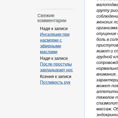
малоподви
группу ри
Свежие
соблюдени
комментарии
женских п
организма
Надя
к записи
опущение 
Ингаляции при
боль в со
насморке с
приступов
эфирными
живот и с
маслами
грудной к
Надя
к записи
сопровожд
После простуды
нормально
закладывает нос
внимания,
Ксения
к записи
характери
Потливость рук
может поя
аппетитом
тяжелое п
спазмолит
массаж. О
эндокрино