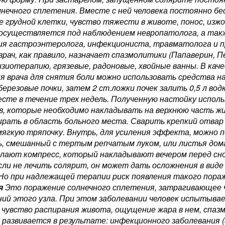
лнечного сплетения. Вместе с ней человека постоянно б
е грудной клетки, чувство тяжести в животе, понос, изж
осуществляется под наблюдением невропатолога, а так
ия гастроэнтеролога, инфекциониста, травматолога и п
врач, как правило, назначает спазмолитики (Папаверин, 
изиотерапию, грязевые, радоновые, хвойные ванны. В кач
я врача для снятия боли можно использовать средства 
березовые почки, затем 2 ст.ложки почек залить 0,5 л во
сте в течение трех недель. Полученную настойку испол
в, которые необходимо накладывать на верхнюю часть жи
ирать в область больного места. Сварить крепкий отвар
мягкую тряпочку. Внутрь, для усиления эффекта, можно
, смешанный с тертым репчатым луком, или листья дома
елают компресс, который накладывают вечером перед сно
сли не лечить солярит, он может дать осложнения в виде
Но при надлежащей терапии риск появления такого пора
я
Это поражение солнечного сплетения, затрагивающее ч
ий этого узла. При этом заболевании человек испытывает
 чувство распирания живота, ощущение жара в нем, спазм
 развивается в результате: инфекционного заболевания (