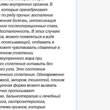
иями внутренних органов. В
и, которые пренебрегают
по ряду причин: воспаление
венная болезнь, интоксикация
ние послеоперационных спаек,
едостаточность. В этих случаях
ов, может появляться в виде
ь опоясывающей, отдавать в
 может чувствовать сдавление в
лнечном сплетении
внутреннего жара при
го сплетения оставить без
го узла. Это состояние
нечного сплетения. Одновременно
жкой, запором, тошнотой, плохим
ущенная форма может вызвать
ычно прописывают
ию, бальнеотерапию и лечебный
лога, гастроэнтеролога,
стема органов, которые