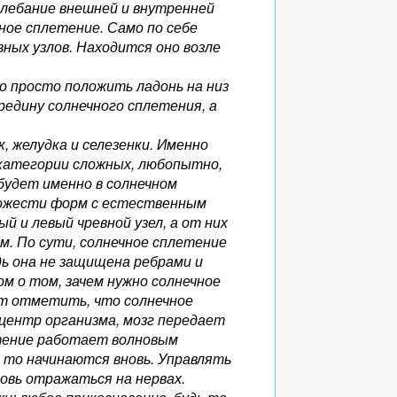
олебание внешней и внутренней
ное сплетение. Само по себе
ных узлов. Находится оно возле
 просто положить ладонь на низ
редину солнечного сплетения, а
, желудка и селезенки. Именно
 категории сложных, любопытно,
будет именно в солнечном
хожести форм с естественным
й и левый чревной узел, а от них
м. По сути, солнечное сплетение
дь она не защищена ребрами и
м о том, зачем нужно солнечное
ит отметить, что солнечное
 центр организма, мозг передает
етение работает волновым
, то начинаются вновь. Управлять
новь отражаться на нервах.