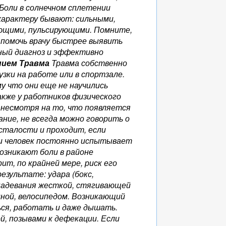
 Боли в солнечном сплетении
характеру бывают: сильными,
ающими, пульсирующими. Помните,
 помочь врачу быстрее выявить
ьный диагноз и эффективно
нием
Травма
Травма собственно
зки на работе или в спортзале.
у что они еще не научились
акже у работников физического
, несмотря на то, что появляется
ние, не всегда можно говорить о
сталости и проходит, если
и человек постоянно испытывает
 возникают боли в районе
ит, по крайней мере, риск его
езультате: удара (бокс,
, надевания жесткой, стягивающей
иной, велосипедом. Возникающий
ься, работать и даже дышать.
й, позывами к дефекации. Если