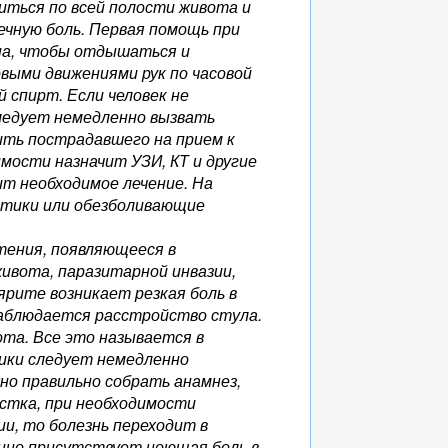
иться по всей полости живота и
ечную боль. Первая помощь при
она, чтобы отдышаться и
выми движениями рук по часовой
 спирт. Если человек не
 следует немедленно вызвать
ить пострадавшего на прием к
мости назначит УЗИ, КТ и другие
ит необходимое лечение. На
итики или обезболивающие
тения, появляющееся в
ивота, паразитарной инвазии,
ярите возникает резкая боль в
аблюдается расстройство стула.
ота. Все это называется в
ики следует немедленно
но правильно собрать анамнез,
астка, при необходимости
и, то болезнь переходит в
нно присутствует ноющая боль в