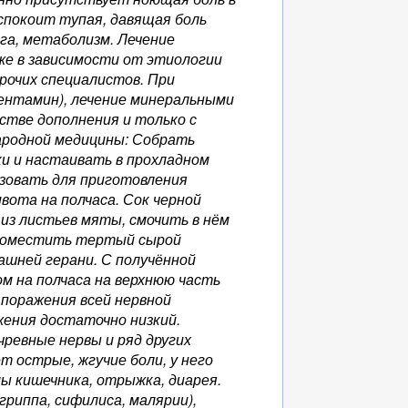
еспокоит тупая, давящая боль
ога, метаболизм. Лечение
же в зависимости от этиологии
рочих специалистов. При
Пентамин), лечение минеральными
естве дополнения и только с
народной медицины: Собрать
дки и настаивать в прохладном
ьзовать для приготовления
вота на полчаса. Сок черной
 из листьев мяты, смочить в нём
 поместить тертый сырой
шней герани. С получённой
м на полчаса на верхнюю часть
 поражения всей нервной
жения достаточно низкий.
ревные нервы и ряд других
 острые, жгучие боли, у него
ы кишечника, отрыжка, диарея.
гриппа, сифилиса, малярии),