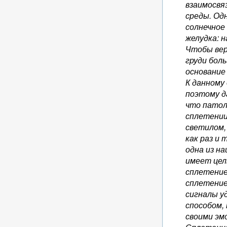
взаимосвя
среды. Од
солнечное
желудка: 
Чтобы вер
груди бол
основание
К данному 
поэтому д
что патол
сплетении
светилом, 
как раз и
одна из н
имеет цел
сплетение
сплетение
сигналы у
способом,
своими эм