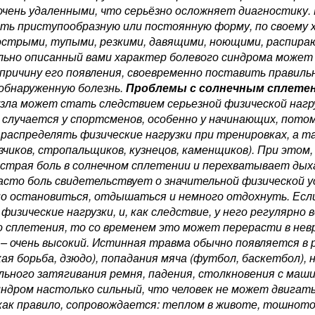
очень удаленными, что серьёзно осложняет диагностику.
ть приступообразную или постоянную форму, по своему 
острыми, тупыми, резкими, давящими, ноющими, распир
льно описанный вами характер болевого синдрома может
причину его появления, своевременно поставить правил
обнаруженную болезнь.
Проблемы с солнечным сплете
узла может стать следствием серьезной физической нагру
 случается у спортсменов, особенно у начинающих, потом
 распределять физические нагрузки при тренировках, а т
узчиков, стропальщиков, кузнецов, каменщиков). При этом
страя боль в солнечном сплетении и перехватывает дыха
асто боль свидетельствует о значительной физической у
о остановиться, отдышаться и немного отдохнуть. Есл
физические нагрузки, и, как следствие, у него регулярно
о сплетения, то со временем это может перерасти в невр
 – очень высокий. Истинная травма обычно появляется в р
кая борьба, дзюдо), попадания мяча (футбол, баскетбол)
льного затягивания ремня, падения, столкновения с маш
индром настолько сильный, что человек не может двигат
 как правило, сопровождается: теплом в животе, тошното