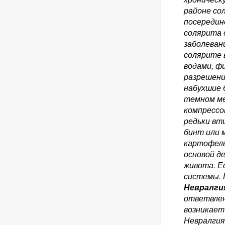
районе со
посередин
солярита 
заболеван
солярите 
водами, ф
разрешени
набухшие 
темном ме
компрессо
редьки вт
бинт или 
картофель
основой д
живота. Е
системы. 
Невралги
ответвлен
возникает
Невралгия