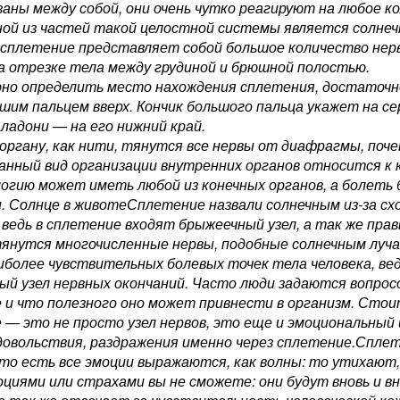
заны между собой, они очень чутко реагируют на любое к
ной из частей такой целостной системы является солнеч
 сплетение представляет собой большое количество нерв
на отрезке тела между грудиной и брюшной полостью.
но определить место нахождения сплетения, достаточно
ьшим пальцем вверх. Кончик большого пальца укажет на се
 ладони — на его нижний край.
органу, как нити, тянутся все нервы от диафрагмы, почек
анный вид организации внутренних органов относится к
огию может иметь любой из конечных органов, а болеть 
. Солнце в животеСплетение назвали солнечным из-за с
ведь в сплетение входят брыжеечный узел, а так же правы
 тянутся многочисленные нервы, подобные солнечным луча
аиболее чувствительных болевых точек тела человека, ве
ый узел нервных окончаний. Часто люди задаются вопросо
 и что полезного оно может привнести в организм. Сто
 — это не просто узел нервов, это еще и эмоциональный
довольствия, раздражения именно через сплетение.Спл
 то есть все эмоции выражаются, как волны: то утихают
оциями или страхами вы не сможете: они будут вновь и в