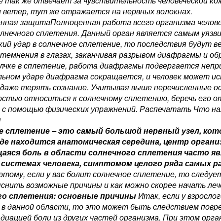
 так же отвечает за чувствительность человеческой кож
и ветер, тут же отражается на нервных волокнах.
ная защитаПолноценная работа всего организма челове
лнечного сплетения. Данный орган является самым уязви
кий удар в солнечное сплетение, то последствия будут в
отемнения в глазах, заканчивая разрывом диафрагмы и об
лчке в сплетение, работа диафрагмы подвергается непр
ильном ударе диафрагма сокращается, и человек может и
 даже терять сознание. Учитывая выше перечисленные о
стью относиться к солнечному сплетению, беречь его от
 с помощью физических упражнений. Распечатать Что на
я
е сплетение – это самый большой нервный узел, ко
де находится анатомическая середина, центр органи
аяся боль в области солнечного сплетения часто яв
 системах человека, симптомом целого ряда самых р
этому, если у вас болит солнечное сплетение, то следуе
снить возможные причины и как можно скорее начать леч
го сплетения: основные причины
Итак, если у взрослог
в данной области, то это может быть следствием повреж
адиацией боли из других частей организма. При этом орг