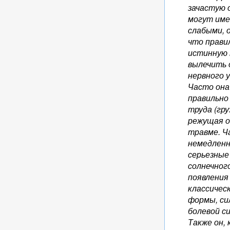
зачастую 
могут име
слабыми, 
что прави
истинную 
вылечить 
нервного 
Часто она
правильно
труда (гр
режущая о
травме. Ч
немедленн
серьезные 
солнечног
появления
классичес
формы, си
болевой с
Также он,