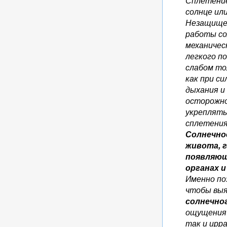
Сплетение
солнце ил
Незащищен
работы со
механичес
легкого п
слабом то
как при с
дыхания и
осторожно
укреплять
сплетени
Солнечно
живота, г
появляющ
органах и
Именно по
чтобы выя
солнечно
ощущения 
так и ирр