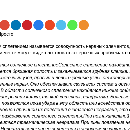
Просто!
 сплетением называется совокупность нервных элементов,
м месте могут свидетельствовать о серьезных проблемах с
ится солнечное сплетениеСолнечное сплетение находитс
ается брюшная полость и заканчивается грудная клетка.
ыжеечный узел, правый и левый чревные узлы, от которы
енные нервы. Они обеспечивают связь всех систем и орга
 В области солнечного сплетения находятся нижние отде
иперстная кишка, тонкий кишечник, диафрагма. Болевые
 появляются из-за удара в эту область или вследствие о
сновной причиной их появления считается невралгия, эт
 раздражения солнечного сплетения.При незначительной
виться травматическая невралгия.Причины появления не
Невралгия солнечного сплетения в основном возникает у