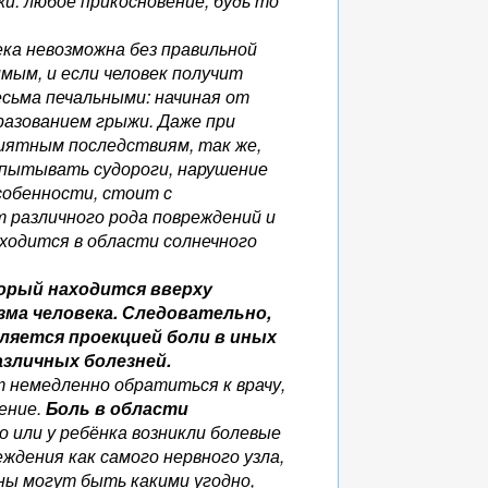
и: любое прикосновение, будь то
ка невозможна без правильной
мым, и если человек получит
есьма печальными: начиная от
разованием грыжи. Даже при
иятным последствиям, так же,
спытывать судороги, нарушение
собенности, стоит с
 различного рода повреждений и
ходится в области солнечного
торый находится вверху
зма человека. Следовательно,
ляется проекцией боли в иных
азличных болезней.
т немедленно обратиться к врачу,
ение.
Боль в области
о или у ребёнка возникли болевые
дения как самого нервного узла,
аны могут быть какими угодно,