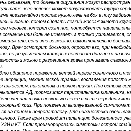
ень серьезная, то болевые ощущения могут распростран
результате чего человек может почувствовать тупую серд
вме чрезвычайно проста: нужно лечь на бок в позу эмбри
ить дыхание, потом сделать легкий массаж живота круго
Если человек потерял сознание, потребуется нашатырный
в сознание или боль не исчезает, а только усиливается,
омощь» или, если это возможно, самостоятельно достав
огу. Врач осмотрит больного, опросит его, при необходи
ния, по результатам которых поставит диагноз и назнач
агностики можно с разрешения врача принимать спазмол
ы.
Это обширное поражение ветвей нервов солнечного спле
е инфекции, механической травмы, воспаления полости ж
я алкоголем, никотином и прочих причин. При остром сол
овышается АД, тормозится перистальтика кишечника, н
болезненная точка несколько левее и выше середины жив
солярный криз. При появлении вышеуказанной симптомат
ся на прием к невропатологу. Для диагностики очень важ
льного. Также врач проводит пальпацию болезненного уч
 УЗИ и КТ. Если проигнорировать симптомы острой стади
ую форму. При застарелом, запущенном солярите постоя