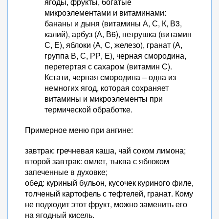
ягоды, фрукты, богатые
микроэлементами и витаминами:
бананы и дыня (витамины А, С, К, В3,
калий), арбуз (А, В6), петрушка (витамин
С, Е), яблоки (А, С, железо), гранат (А,
группа В, С, РР, Е), черная смородина,
перетертая с сахаром (витамин С).
Кстати, черная смородина – одна из
немногих ягод, которая сохраняет
витамины и микроэлементы при
термической обработке.
Примерное меню при ангине:
завтрак: гречневая каша, чай соком лимона;
второй завтрак: омлет, тыква с яблоком
запеченные в духовке;
обед: куриный бульон, кусочек куриного филе,
толченый картофель с тефтелей, гранат. Кому
не подходит этот фрукт, можно заменить его
на ягодный кисель.