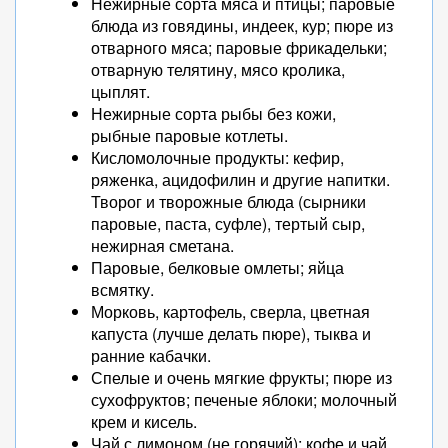
Нежирные сорта мяса и птицы; паровые
блюда из говядины, индеек, кур; пюре из
отварного мяса; паровые фрикадельки;
отварную телятину, мясо кролика,
цыплят.
Нежирные сорта рыбы без кожи,
рыбные паровые котлеты.
Кисломолочные продукты: кефир,
ряженка, ацидофилин и другие напитки.
Творог и творожные блюда (сырники
паровые, паста, суфле), тертый сыр,
нежирная сметана.
Паровые, белковые омлеты; яйца
всмятку.
Морковь, картофель, сверла, цветная
капуста (лучше делать пюре), тыква и
ранние кабачки.
Спелые и очень мягкие фрукты; пюре из
сухофруктов; печеные яблоки; молочный
крем и кисель.
Чай с лимоном (не горячий); кофе и чай