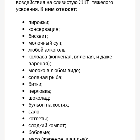
воздействия на слизистую ЖКТ, тяжелого
усвоения.
К ним относят:
пирожки;
консервация;
бисквит;
молочный суп;
любой алкоголь;
колбаса (копченая, вяленая, и даже
вареная);
молоко в любом виде;
соленая рыба;
битки;
перловка;
шоколад;
бульон на костях;
сало;
котлеты;
сладкий компот;
бобовые;
мясо (жареное, шашлык);