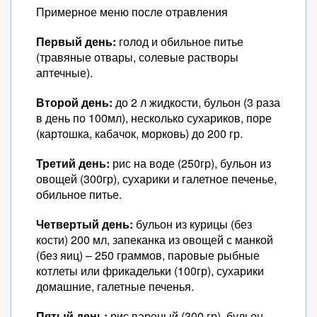
Примерное меню после отравления
Первый день:
голод и обильное питье
(травяные отвары, солевые растворы
аптечные).
Второй день:
до 2 л жидкости, бульон (3 раза
в день по 100мл), несколько сухариков, поре
(картошка, кабачок, морковь) до 200 гр.
Третий день:
рис на воде (250гр), бульон из
овощей (300гр), сухарики и галетное печенье,
обильное питье.
Четвертый день:
бульон из курицы (без
кости) 200 мл, запеканка из овощей с манкой
(без яиц) – 250 граммов, паровые рыбные
котлеты или фрикадельки (100гр), сухарики
домашние, галетные печенья.
Пятый день:
рис вареный (300 гр), бульон