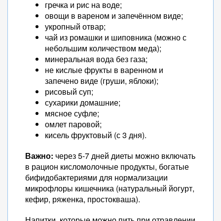
гречка и рис на воде;
овощи в вареном и запечённом виде;
укропный отвар;
чай из ромашки и шиповника (можно с
небольшим количеством меда);
минеральная вода без газа;
не кислые фрукты в варенном и
запечено виде (груши, яблоки);
рисовый суп;
сухарики домашние;
мясное суфле;
омлет паровой;
кисель фруктовый (с 3 дня).
Важно:
через 5-7 дней диеты можно включать
в рацион кисломолочные продукты, богатые
бифидобактериями для нормализации
микрофлоры кишечника (натуральный йогурт,
кефир, ряженка, простокваша).
Напитки, которые можно пить при отравлении