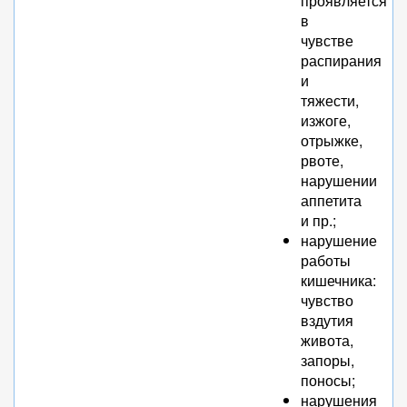
проявляется
в
чувстве
распирания
и
тяжести,
изжоге,
отрыжке,
рвоте,
нарушении
аппетита
и пр.;
нарушение
работы
кишечника:
чувство
вздутия
живота,
запоры,
поносы;
нарушения