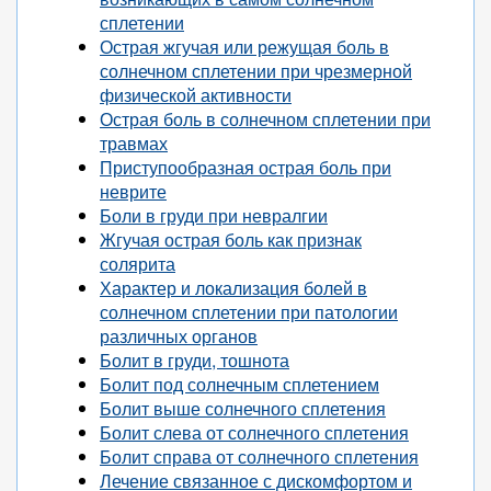
сплетении
Острая жгучая или режущая боль в
солнечном сплетении при чрезмерной
физической активности
Острая боль в солнечном сплетении при
травмах
Приступообразная острая боль при
неврите
Боли в груди при невралгии
Жгучая острая боль как признак
солярита
Характер и локализация болей в
солнечном сплетении при патологии
различных органов
Болит в груди, тошнота
Болит под солнечным сплетением
Болит выше солнечного сплетения
Болит слева от солнечного сплетения
Болит справа от солнечного сплетения
Лечение связанное с дискомфортом и