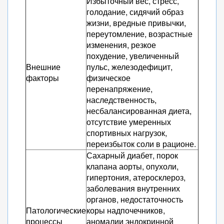
Избыточный вес, стресс,
голодание, сидячий образ
жизни, вредные привычки,
переутомление, возрастные
изменения, резкое
похудение, увеличенный
Внешние
пульс, железодефицит,
факторы
физическое
перенапряжение,
наследственность,
несбалансированная диета,
отсутствие умеренных
спортивных нагрузок,
переизбыток соли в рационе.
Сахарный диабет, порок
клапана аорты, опухоли,
гипертония, атеросклероз,
заболевания внутренних
органов, недостаточность
Патологические
коры надпочечников,
процессы
аномалии эндокринной