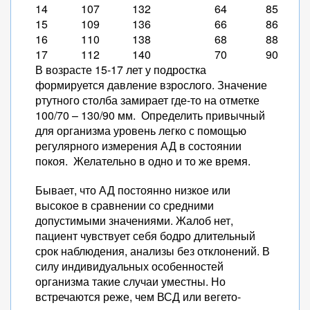
14
107
132
64
85
15
109
136
66
86
16
110
138
68
88
17
112
140
70
90
В возрасте 15-17 лет у подростка
формируется давление взрослого. Значение
ртутного столба замирает где-то на отметке
100/70 – 130/90 мм. Определить привычный
для организма уровень легко с помощью
регулярного измерения АД в состоянии
покоя. Желательно в одно и то же время.
Бывает, что АД постоянно низкое или
высокое в сравнении со средними
допустимыми значениями. Жалоб нет,
пациент чувствует себя бодро длительный
срок наблюдения, анализы без отклонений. В
силу индивидуальных особенностей
организма такие случаи уместны. Но
встречаются реже, чем ВСД или вегето-