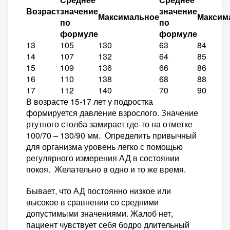
Возраст
значение
значение
Максимальное
Максим
по
по
формуле
формуле
13
105
130
63
84
14
107
132
64
85
15
109
136
66
86
16
110
138
68
88
17
112
140
70
90
В возрасте 15-17 лет у подростка
формируется давление взрослого. Значение
ртутного столба замирает где-то на отметке
100/70 – 130/90 мм. Определить привычный
для организма уровень легко с помощью
регулярного измерения АД в состоянии
покоя. Желательно в одно и то же время.
Бывает, что АД постоянно низкое или
высокое в сравнении со средними
допустимыми значениями. Жалоб нет,
пациент чувствует себя бодро длительный