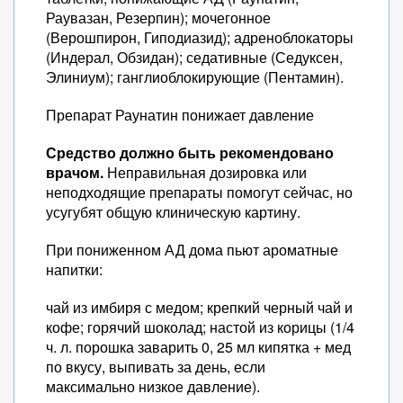
Раувазан, Резерпин); мочегонное
(Верошпирон, Гиподиазид); адреноблокаторы
(Индерал, Обзидан); седативные (Седуксен,
Элиниум); ганглиоблокирующие (Пентамин).
Препарат Раунатин понижает давление
Средство должно быть рекомендовано
врачом.
Неправильная дозировка или
неподходящие препараты помогут сейчас, но
усугубят общую клиническую картину.
При пониженном АД дома пьют ароматные
напитки:
чай из имбиря с медом; крепкий черный чай и
кофе; горячий шоколад; настой из корицы (1/4
ч. л. порошка заварить 0, 25 мл кипятка + мед
по вкусу, выпивать за день, если
максимально низкое давление).