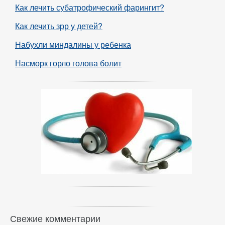
Как лечить субатрофический фарингит?
Как лечить зрр у детей?
Набухли миндалины у ребенка
Насморк горло голова болит
Свежие комментарии