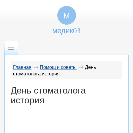
М
медик03
→
→
Главная
Помощ и советы
День
стоматолога история
День стоматолога
история