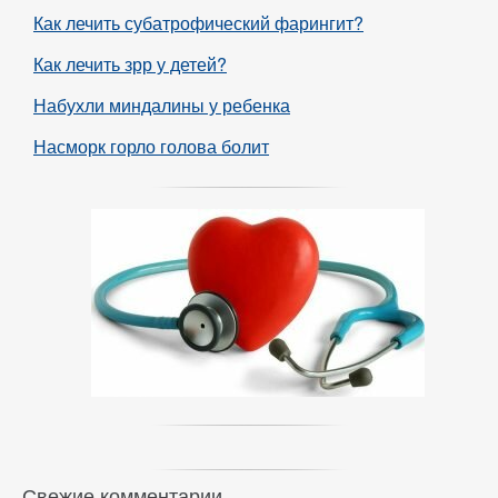
Как лечить субатрофический фарингит?
Как лечить зрр у детей?
Набухли миндалины у ребенка
Насморк горло голова болит
Свежие комментарии