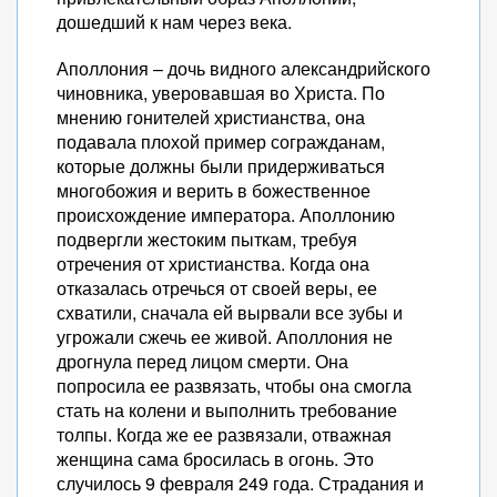
дошедший к нам через века.
Аполлония – дочь видного александрийского
чиновника, уверовавшая во Христа. По
мнению гонителей христианства, она
подавала плохой пример согражданам,
которые должны были придерживаться
многобожия и верить в божественное
происхождение императора. Аполлонию
подвергли жестоким пыткам, требуя
отречения от христианства. Когда она
отказалась отречься от своей веры, ее
схватили, сначала ей вырвали все зубы и
угрожали сжечь ее живой. Аполлония не
дрогнула перед лицом смерти. Она
попросила ее развязать, чтобы она смогла
стать на колени и выполнить требование
толпы. Когда же ее развязали, отважная
женщина сама бросилась в огонь. Это
случилось 9 февраля 249 года. Страдания и