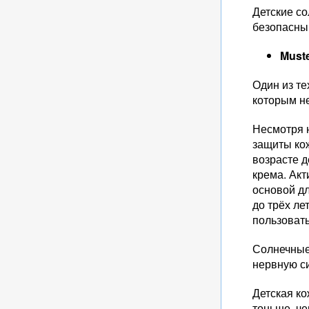
Детские с
безопасны 
Must
Один из т
которым не
Несмотря н
защиты кож
возрасте д
крема. Ак
основой дл
до трёх ле
пользоват
Солнечные
нервную си
Детская ко
тоньше, че