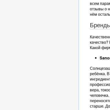
всем парам
отзывы о н
нём осталь
Бренд
Качествен
качество?
Какой фир
Sano
Солнцезащ
ребёнка. В
ингредиент
профессио
вера, токо
человечка.
переносят
старше. До