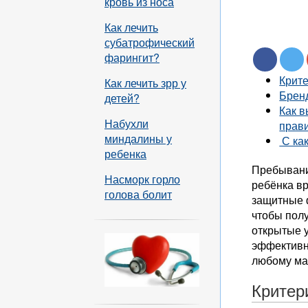
кровь из носа
Как лечить
субатрофический
фарингит?
Крит
Как лечить зрр у
Брен
детей?
Как в
Набухли
прави
миндалины у
С как
ребенка
Пребывани
Насморк горло
ребёнка вр
голова болит
защитные 
чтобы полу
открытые у
эффективно
любому м
Критер