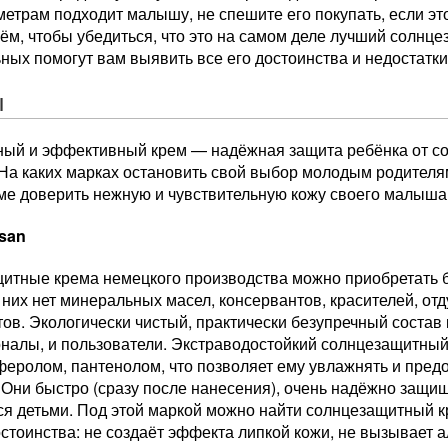
етрам подходит малышу, не спешите его покупать, если это
ём, чтобы убедиться, что это на самом деле лучший солнце
ных помогут вам выявить все его достоинства и недостатк
ы
ный и эффективный крем — надёжная защита ребёнка от сол
 На каких марках остановить свой выбор молодым родител
ме доверить нежную и чувствительную кожу своего малыша
san
итные крема немецкого производства можно приобретать б
 них нет минеральных масел, консервантов, красителей, от
ов. Экологически чистый, практически безупречный состав
налы, и пользователи. Экстраводостойкий солнцезащитный
феролом, пантенолом, что позволяет ему увлажнять и пред
 Они быстро (сразу после нанесения), очень надёжно защи
ся детьми. Под этой маркой можно найти солнцезащитный к
стоинства: не создаёт эффекта липкой кожи, не вызывает а