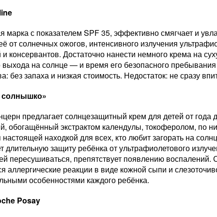
line
 марка с показателем SPF 35, эффективно смягчает и увл
ё от солнечных ожогов, интенсивного излучения ультрафио
 и консервантов. Достаточно нанести немного крема на су
 выхода на солнце — и время его безопасного пребывания
а: без запаха и низкая стоимость. Недостаток: не сразу впи
 солнышко»
церн предлагает солнцезащитный крем для детей от года до 
й, обогащённый экстрактом календулы, токоферолом, по ни
 настоящей находкой для всех, кто любит загорать на солн
т длительную защиту ребёнка от ультрафиолетового излучен
 ей пересушиваться, препятствует появлению воспалений. 
я аллергические реакции в виде кожной сыпи и слезоточиво
льными особенностями каждого ребёнка.
oche Posay