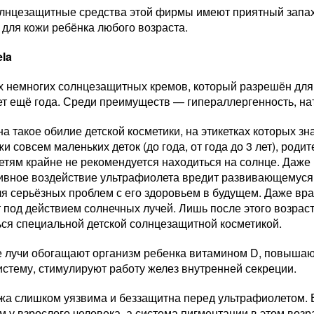
олнцезащитные средства этой фирмы имеют приятный запах
для кожи ребёнка любого возраста.
ela
ех немногих солнцезащитных кремов, который разрешён для
т ещё года. Среди преимуществ — гипераллергенность, нат
а такое обилие детской косметики, на этикетках которых зн
и совсем маленьких деток (до года, от года до 3 лет), родит
етям крайне не рекомендуется находиться на солнце. Даж
тивное воздействие ультрафиолета вредит развивающемуся
я серьёзных проблем с его здоровьем в будущем. Даже вра
т под действием солнечных лучей. Лишь после этого возра
ься специальной детской солнцезащитной косметикой.
 лучи обогащают организм ребенка витамином D, повышают
стему, стимулируют работу желез внутренней секреции.
жа слишком уязвима и беззащитна перед ультрафиолетом. В
м у взрослого человека, а система пигментации в этом воз