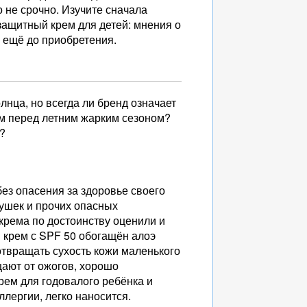
 не срочно. Изучите сначала
защитный крем для детей: мнения о
и ещё до приобретения.
нца, но всегда ли бренд означает
ям перед летним жарким сезоном?
?
ез опасения за здоровье своего
душек и прочих опасных
 крема по достоинству оценили и
 крем с SPF 50 обогащён алоэ
отвращать сухость кожи маленького
щают от ожогов, хорошо
рем для годовалого ребёнка и
ллергии, легко наносится.