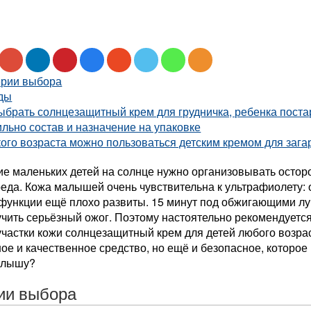
ерии выбора
ды
ыбрать солнцезащитный крем для грудничка, ребенка поста
льно состав и назначение на упаковке
ого возраста можно пользоваться детским кремом для зага
е маленьких детей на солнце нужно организовывать остор
еда. Кожа малышей очень чувствительна к ультрафиолету: 
функции ещё плохо развиты. 15 минут под обжигающими лу
чить серьёзный ожог. Поэтому настоятельно рекомендуется
частки кожи солнцезащитный крем для детей любого возрас
е и качественное средство, но ещё и безопасное, которое
алышу?
ии выбора