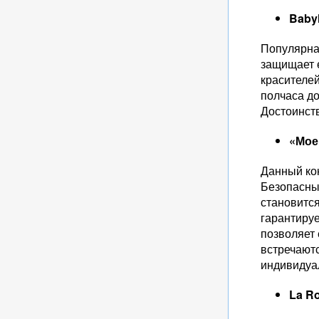
Baby
Популярная
защищает е
красителей
полчаса до
Достоинств
«Мое
Данный кон
Безопасны
становится
гарантируе
позволяет
встречаютс
индивидуа
La R