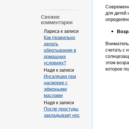
Современн
для детей 
Свежие
определённ
комментарии
Лариса
к записи
Возр
Как правильно
Вниматель
делать
считать с 
обертывание в
солнцезащи
домашних
этом возра
условиях?
которое п
Надя
к записи
Ингаляции при
насморке с
эфирными
маслами
Надя
к записи
После простуды
закладывает нос