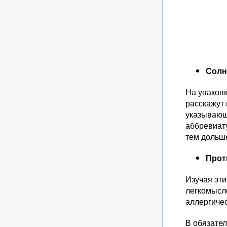
Солн
На упаков
расскажут
указывающи
аббревиату
тем дольше
Прот
Изучая эти
легкомысле
аллергиче
В обязател