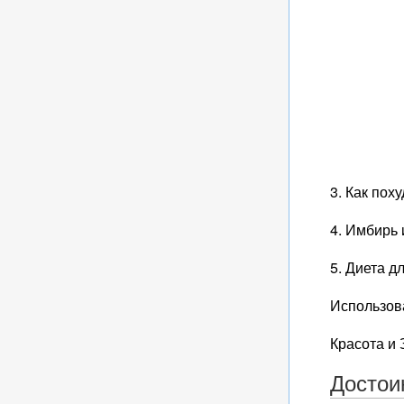
3. Как пох
4. Имбирь 
5. Диета д
Использова
Красота 
Достои