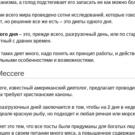
анизма, а голод подстегивает его запасать ее как можно бо
ми всего мира проведено сотни исследований, которые гов
т, но решение все же есть – это диеты одного дня.
ого дня
– это, прежде всего, разгрузочный день, или по с
стный с давних времен.
таких диет много, надо понять их принцип работы, и дейст
льными особенностями и возможностями.
Мессеге
ге, известный американский диетолог, предлагает проводит
к требуют христианские каноны.
разгрузочных дней заключается в том, чтобы на 2 дня в нед
деале красную рыбу, но подходит и любая речная или морск
ет это тем, что все посты были придуманы для богатых лю
вших в своем питании много мяса, а повышенное содержан