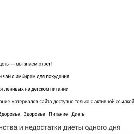
удеть — мы знаем ответ!
и чай с имбирем для похудения
ля ленивых на детском питании
ние материалов сайта доступно только с активной ссылкой н
и Здоровье Здоровье Питание Диеты
нства и недостатки диеты одного дня