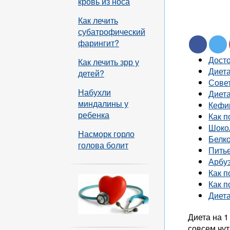
кровь из носа
Как лечить
субатрофический
фарингит?
Досто
Как лечить зрр у
Диет
детей?
Сове
Набухли
Диета
миндалины у
Кефи
ребенка
Как п
Шоко
Насморк горло
Белко
голова болит
Питье
Арбу
Как п
Как п
Диета
Диета на 1
совсем чут