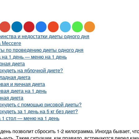
инства и недостатки диеты одного дня
а Мессеге
ты по проведению диеты одного дня
 на 1 день — меню на 1 день
рная диета
охудеть на яблочной диете?
ладная диета
вая и яичная диета
вая диета на 1 день
зная диета
охудеть с помощью рисовой диеты?
охудеть за 1 день на 5 кг без диет?
 1 стол — меню на 1 день
 день позволит сбросить 1-2 килограмма. Иногда бывает, чт
ь-чуть. Такие ситуации, как правило, встречаются перед ка