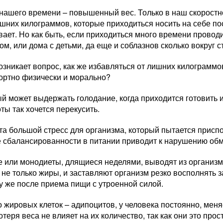
нашего времени – повышенный вес. Только в наш скорост
шних килограммов, которые приходиться носить на себе пос
ает. Но как быть, если приходиться много времени проводи
м, или дома с детьми, да еще и соблазнов сколько вокруг с
возникает вопрос, как же избавляться от лишних килограмм
ортно физически и морально?
й может выдержать голодание, когда приходится готовить 
ты так хочется перекусить.
а большой стресс для организма, который пытается приспо
 сбалансированности в питании приводит к нарушению об
е или монодиеты, длящиеся неделями, выводят из организ
 не только жиры, и заставляют организм резко восполнять 
у же после приема пищи с утроенной силой.
 жировых клеток – адипоцитов, у человека постоянно, меня
теря веса не влияет на их количество, так как они это про