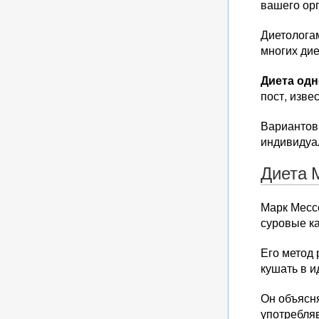
вашего орг
Диетолога
многих дие
Диета одн
пост, изве
Вариантов 
индивидуа
Диета 
Марк Мессе
суровые ка
Его метод 
кушать в и
Он объясня
употребля