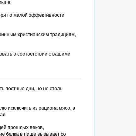
льше.
орят о малой эффективности
таринным христианским традициям,
вовать в соответствии с вашими
ь постные дни, но не столь
елю исключить из рациона мясо, а
ая.
дей прошлых веков,
ие белка в пище вызывает со