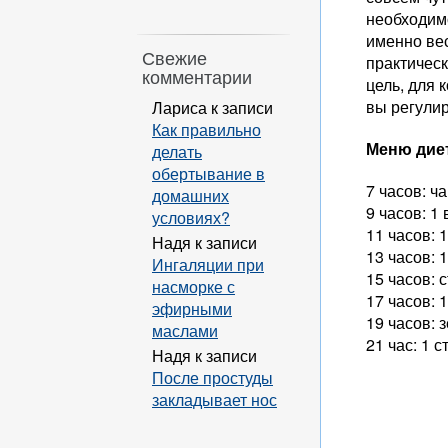
необходимо
именно вес
Свежие
практическ
комментарии
цель, для 
вы регули
Лариса
к записи
Как правильно
Меню диет
делать
обертывание в
7 часов: ч
домашних
9 часов: 1
условиях?
11 часов: 
Надя
к записи
13 часов: 
Ингаляции при
15 часов: 
насморке с
17 часов: 
эфирными
19 часов: 
маслами
21 час: 1 
Надя
к записи
После простуды
закладывает нос