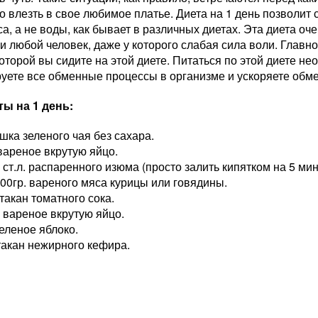
 влезть в свое любимое платье. Диета на 1 день позволит 
а, а не воды, как бывает в различных диетах. Эта диета оч
и любой человек, даже у которого слабая сила воли. Главн
которой вы сидите на этой диете. Питаться по этой диете не
руете все обменные процессы в организме и ускоряете обм
ы на 1 день:
ашка зеленого чая без сахара.
 вареное вкрутую яйцо.
1 ст.л. распаренного изюма (просто залить кипятком на 5 мин
100гр. вареного мяса курицы или говядины.
стакан томатного сока.
1 вареное вкрутую яйцо.
зеленое яблоко.
стакан нежирного кефира.