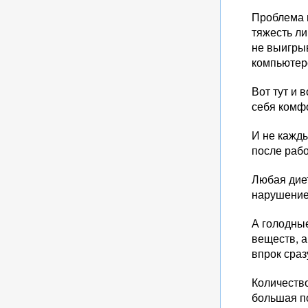
Проблема 
тяжесть ли
не выигрыв
компьютеро
Вот тут и 
себя комф
И не кажды
после рабо
Любая диет
нарушение
А голодны
веществ, а
впрок сраз
Количество
большая по