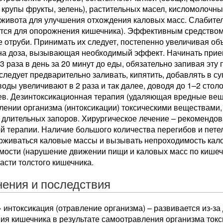
 крупы фрукты, зелень), растительных масел, кисломолочны
 живота для улучшения отхождения каловых масс. Слабите
тся для опорожнения кишечника). Эффективным средством
отруби. Принимать их следует, постепенно увеличивая объе
на доза, вызывающая необходимый эффект. Начинать прием
3 раза в день за 20 минут до еды, обязательно запивая эту
следует предварительно заливать, кипятить, добавлять в су
воды увеличивают в 2 раза и так далее, доводя до 1–2 сто
ев. Дезинтоксикационная терапия (удаляющая вредные вещ
лении организма (интоксикации) токсическими веществами
 длительных запоров. Хирургическое лечение – рекомендов
 терапии. Наличие большого количества перегибов и пете
ерживаться каловые массы и вызывать непроходимость кало
мости (нарушение движении пищи и каловых масс по кишеч
асти толстого кишечника.
ения и последствия
 интоксикация (отравление организма) – развивается из-за
ия кишечника в результате самоотравления организма ток