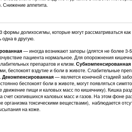
. Снижение аппетита.
3 формы долихосигмы, которые могут рассматриваться как 
 одна в другую.
рованная
— иногда возникают запоры (длятся не более 3-5 
очувствие пациента нормальное. Для опорожнения кишечн
слабительных препаратов и клизм.
Субкомпенсированная
ми, беспокоят вздутие и боли в животе. Слабительные пре
.
Декомпенсированная
— является конечной стадией забо
остоянно беспокоят боли в животе, могут появляться симп
 движение пищи и каловых масс по кишечнику). Кишка разд
а счет скопившихся каловых масс и газов. На этом фоне ра
е организма токсическими веществами), наблюдается отсут
ысыпания на коже.