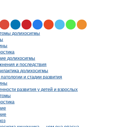
томы долихосигмы
мы
ины
ностика
ние долихосигмы
жнения и последствия
илактика долихосигмы
патологии и стадии развития
ины
нности развития у детей и взрослых
томы
ностика
ние
ние
ноз
хосигма кишечника — чем она опасна