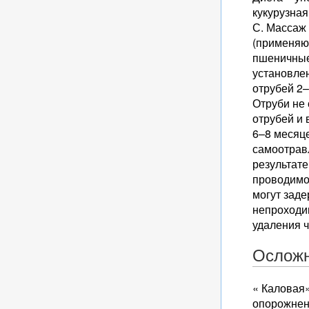
кукурузная
С. Массаж
(применяю
пшеничные 
установле
отрубей 2–
Отруби не 
отрубей и 
6–8 месяц
самоотрав
результате
проводимой
могут зад
непроходи
удаления ч
Осложн
« Каловая»
опорожнен