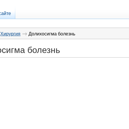
сайте
→
Хирургия
Долихосигма болезнь
сигма болезнь