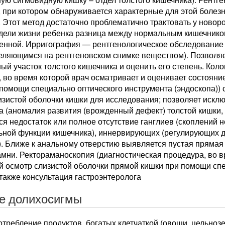
, при котором обнаруживается характерные для этой болез
 Этот метод достаточно проблематично трактовать у новоро
дели жизни ребенка разница между нормальным кишечнико
енной. Ирригография — рентгенологическое обследование
деляющимся на рентгеновском снимке веществом). Позволя
й участок толстого кишечника и оценить его степень. Кол
 во время которой врач осматривает и оценивает состояни
помощи специально оптического инструмента (эндоскопа)) 
изистой оболочки кишки для исследования; позволяет искл
 (аномалия развития (врожденный дефект) толстой кишки, 
я недостаток или полное отсутствие ганглиев (скоплений н
льной функции кишечника), иннервирующих (регулирующих 
). Ближе к анальному отверстию выявляется пустая прямая
амни. Ректораманоскопия (диагностическая процедура, во 
й осмотр слизистой оболочки прямой кишки при помощи спе
также консультация гастроэнтеролога
е долихосигмы
отребление продуктов, богатых клетчаткой (овощи, цельноз