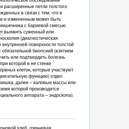
ни расширенные петли толстого
жденных в связи с тем, что в
м и измененным может быть
 кишечника с бариевой смесью
ет выявить суженный или
оноскопия (диагностическая
е внутренней поверхности толстой
с обязательной биопсией (взятием
ючить или подтвердить болезнь
при которой в ее стенке
ервных клеток, которые участвуют
двигательную функцию) отдел
 кишка, далее – каловые массы или
время которой производится
циального аппарата – эндоскопа).
ерновой хлеб, гречневая,