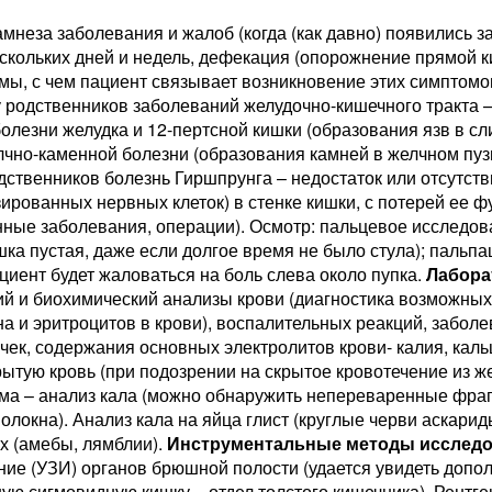
мнеза заболевания и жалоб (когда (как давно) появились за
скольких дней и недель, дефекация (опорожнение прямой к
мы, с чем пациент связывает возникновение этих симптомо
 родственников заболеваний желудочно-кишечного тракта —
олезни желудка и 12-пертсной кишки (образования язв в сл
лчно-каменной болезни (образования камней в желчном пузы
дственников болезнь Гиршпрунга – недостаток или отсутст
ированных нервных клеток) в стенке кишки, с потерей ее ф
нные заболевания, операции). Осмотр: пальцевое исследов
ка пустая, даже если долгое время не было стула); пальп
циент будет жаловаться на боль слева около пупка.
Лабора
ий и биохимический анализы крови (диагностика возможны
а и эритроцитов в крови), воспалительных реакций, забол
чек, содержания основных электролитов крови- калия, кальц
рытую кровь (при подозрении на скрытое кровотечение из ж
ма – анализ кала (можно обнаружить непереваренные фраг
локна). Анализ кала на яйца глист (круглые черви аскарид
х (амебы, лямблии).
Инструментальные методы исследо
ние (УЗИ) органов брюшной полости (удается увидеть допо
ую сигмовидную кишку – отдел толстого кишечника). Рентг