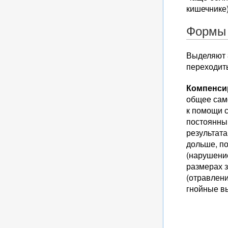
кишечнике)
Формы
Выделяют 
переходить
Компенси
общее сам
к помощи 
постоянны
результата
дольше, п
(нарушение
размерах з
(отравлени
гнойные в