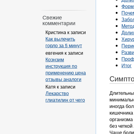
Форм
Поче
Свежие
Забол
комментарии
Мето
Кристина
к записи
Доли
Как вылечить
Хиру
горло за 5 минут
Пери
Разви
евгения
к записи
Проф
Коэнзим
Итог
инструкция по
применению цена
Симпто
отзывы аналоги
Катя
к записи
Длительны
Лекарство
минимальна
глиатилин от чего
иногда бол
кишечника
организма 
без четкой
Чаще болит