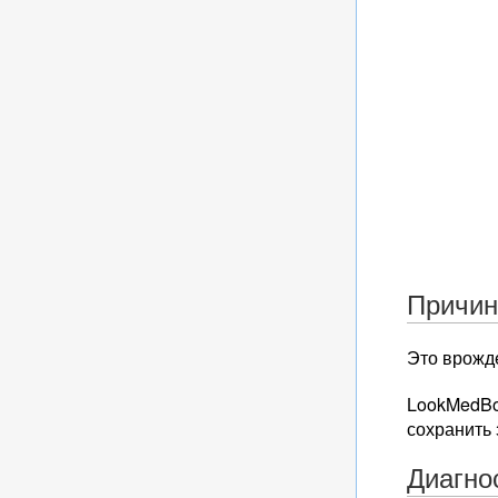
Причи
Это врожд
LookMedBo
сохранить 
Диагно