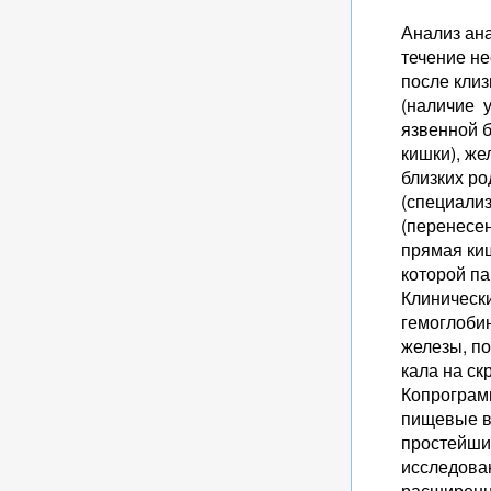
Анализ ана
течение не
после клиз
(наличие у
язвенной б
кишки), же
близких ро
(специализ
(перенесе
прямая киш
которой па
Клиническ
гемоглобин
железы, по
кала на ск
Копрограм
пищевые во
простейши
исследова
расширенн