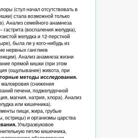
поры (стул начал отсутствовать в
ишки) стала возможной только
в). Анализ семейного анамнеза
 гастрита (воспаления желудка),
изистой желудка и 12-перстной
ре), была ли у кого-нибудь из
вие нервных ганглиев
ункции). Анализ анамнеза жизни
ание прямой кишки (при этом
ация (ощупывание) живота, при
торные методы исследования.
х малокровия (снижения
еваний печени, поджелудочной
ия, магния, натрия, хлора). Анализ
елудка или кишечника).
менты пищи, жира, грубые
ы, острицы) и организмы царства
вания.
Ультразвуковое
лнительную петлю кишечника,
енологическое обследование