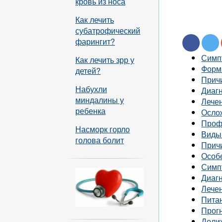
кровь из носа
Как лечить
субатрофический
фарингит?
Симп
Как лечить зрр у
Фор
детей?
Прич
Набухли
Диаг
миндалины у
Лече
ребенка
Осло
Проф
Насморк горло
Виды 
голова болит
Прич
Особе
Симп
Диаг
Лече
Пита
Прог
Доли