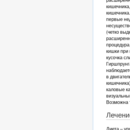
кишечника
кишечника.
первые не
несуществ
(четко вы
расширенны
процедура,
кишки при 
кусочка сл
Гиршпрунга
наблюдаетс
в двигате
кишечника
каловые к
визуальны
Возможна 
Лечени
Диета – уп