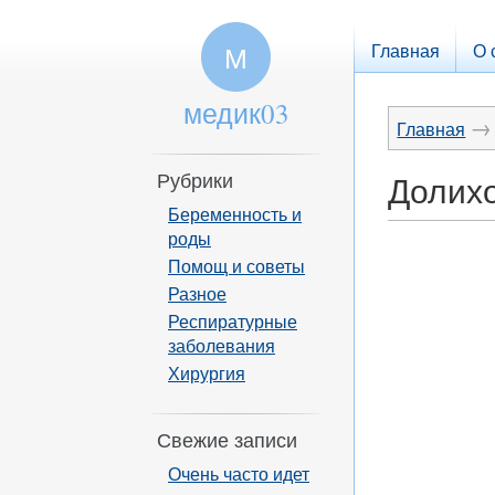
Главная
О 
М
медик03
→
Главная
Рубрики
Долихо
Беременность и
роды
Помощ и советы
Разное
Респиратурные
заболевания
Хирургия
Свежие записи
Очень часто идет