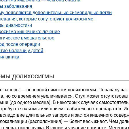
ы заболевания
му появляются дополнительные сигмовидные петли
евания, которые сопутствуют долихосигме
ды диагностики
хосигма кишечника: лечение
ргическое вмешательство
од после операции
тие болезни у детей
илактика
мы долихосигмы
е запоры — основной симптом долихосигмы. Поначалу час
, но со временем увеличивается. Стул может отсутствовать
ьше (до одного месяца). В некоторых случаях самостоятель
 требуются клизмы или прием слабительных препаратов. Ин
вследствие длительных запоров и застоя кишечного содерж
 локализации (расположения) — болит весь живот. Чем доль
 слева, около пупка. Вздутие и урчание в животе. Метеор